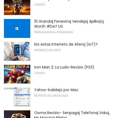
LUDADO
10 Grandaj Fenestraj Vendejaj Aplikaĵoj
Worth #De? Uti
PROGRAMARO & PROGRAMOJ
Kio estas Interreto de Aferoj (IoT)?
INTERRETO KAJ RETO
Iron Man 2: La Ludo-Revizio (PS3)
LUDADO
Yahoo-babilejo por Mac
RETPOŜTO KAJ MESAĜADO
Ooma Revizio- Senpagaj Telefonaj Vokoj,
Ne Monataj Biletoj