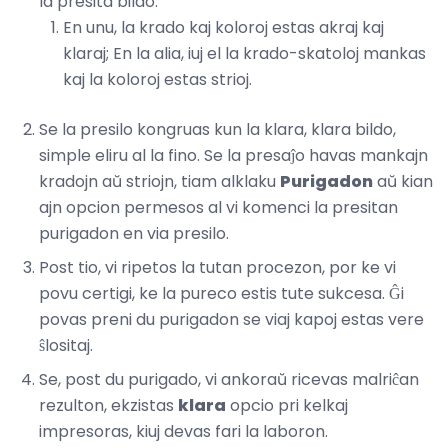
la presita bildo.
En unu, la krado kaj koloroj estas akraj kaj
klaraj; En la alia, iuj el la krado-skatoloj mankas
kaj la koloroj estas strioj.
Se la presilo kongruas kun la klara, klara bildo,
simple eliru al la fino. Se la presaĵo havas mankajn
kradojn aŭ striojn, tiam alklaku
Purigadon
aŭ kian
ajn opcion permesos al vi komenci la presitan
purigadon en via presilo.
Post tio, vi ripetos la tutan procezon, por ke vi
povu certigi, ke la pureco estis tute sukcesa. Ĝi
povas preni du purigadon se viaj kapoj estas vere
ŝlositaj.
Se, post du purigado, vi ankoraŭ ricevas malriĉan
rezulton, ekzistas
klara
opcio pri kelkaj
impresoras, kiuj devas fari la laboron.