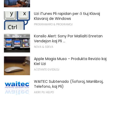
Uzi iTunes Pli rapidan per ĉi tiuj Klavaj
Klavaroj de Windows
PROGRAMARO & PROGRAMOJ
Konsilo Alert: Sony Por Malŝalti Enretan
Vendejon kaj Pli ...
NOVA & SEKVA
Apple Magia Muso - Produkta Revizio kaj
Kiel Uzi
AĈETANTE GVIDILOJ
WAITEC Subtenado (Ŝoforoj, Manlibroj,
Telefono, kaj Pli)
AKIRI PLI HELPO