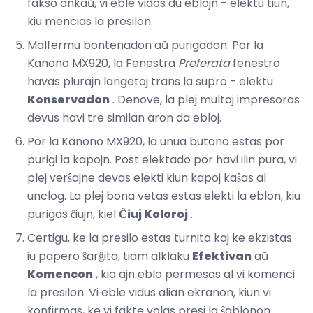
fakso ankaŭ, vi eble vidos du eblojn - elektu tiun,
kiu mencias la presilon.
Malfermu bontenadon aŭ purigadon. Por la
Kanono MX920, la Fenestra
Preferata
fenestro
havas plurajn langetoj trans la supro - elektu
Konservadon
. Denove, la plej multaj impresoras
devus havi tre similan aron da ebloj.
Por la Kanono MX920, la unua butono estas por
purigi la kapojn. Post elektado por havi ilin pura, vi
plej verŝajne devas elekti kiun kapoj kaŝas al
unclog. La plej bona vetas estas elekti la eblon, kiu
purigas ĉiujn, kiel
Ĉiuj Koloroj
.
Certigu, ke la presilo estas turnita kaj ke ekzistas
iu papero ŝarĝita, tiam alklaku
Efektivan
aŭ
Komencon
, kia ajn eblo permesas al vi komenci
la presilon. Vi eble vidus alian ekranon, kiun vi
konfirmas, ke vi fakte volas presi la ŝablonon.