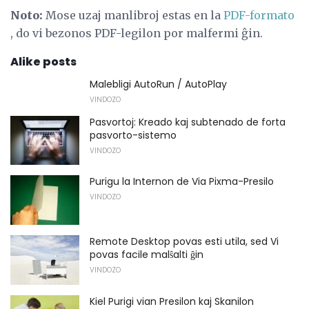
Noto:
Mose uzaj manlibroj estas en la
PDF-formato
, do vi bezonos PDF-legilon por malfermi ĝin.
Alike posts
Malebligi AutoRun / AutoPlay
VINDOZO
Pasvortoj: Kreado kaj subtenado de forta
pasvorto-sistemo
VINDOZO
Purigu la Internon de Via Pixma-Presilo
VINDOZO
Remote Desktop povas esti utila, sed Vi
povas facile malŝalti ĝin
VINDOZO
Kiel Purigi vian Presilon kaj Skanilon