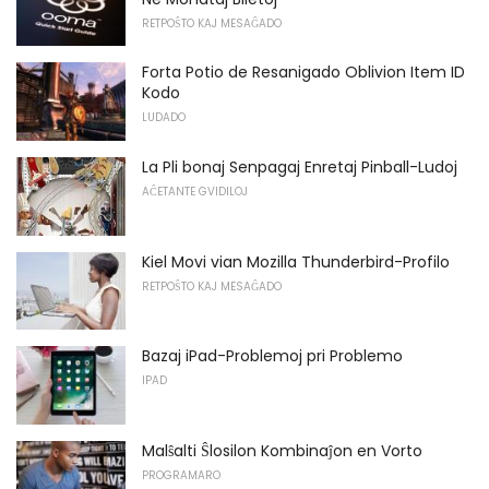
RETPOŜTO KAJ MESAĜADO
Forta Potio de Resanigado Oblivion Item ID
Kodo
LUDADO
La Pli bonaj Senpagaj Enretaj Pinball-Ludoj
AĈETANTE GVIDILOJ
Kiel Movi vian Mozilla Thunderbird-Profilo
RETPOŜTO KAJ MESAĜADO
Bazaj iPad-Problemoj pri Problemo
IPAD
Malŝalti Ŝlosilon Kombinaĵon en Vorto
PROGRAMARO