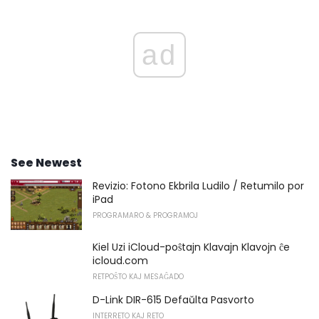
ad
See Newest
Revizio: Fotono Ekbrila Ludilo / Retumilo por
iPad
PROGRAMARO & PROGRAMOJ
Kiel Uzi iCloud-poŝtajn Klavajn Klavojn ĉe
icloud.com
RETPOŜTO KAJ MESAĜADO
D-Link DIR-615 Defaŭlta Pasvorto
INTERRETO KAJ RETO