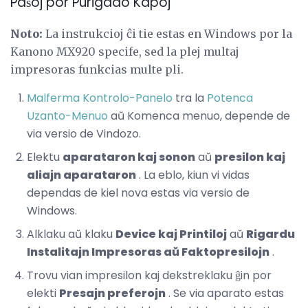
Paŝoj por Purigado Kapoj
Noto:
La instrukcioj ĉi tie estas en Windows por la
Kanono MX920 specife, sed la plej multaj
impresoras funkcias multe pli.
Malferma Kontrolo-Panelo
tra la
Potenca
Uzanto-Menuo
aŭ Komenca menuo, depende de
via versio de Vindozo.
Elektu
aparataron kaj sonon
aŭ
presilon kaj
aliajn aparataron
. La eblo, kiun vi vidas
dependas de kiel nova estas via versio de
Windows.
Alklaku aŭ klaku
Device kaj Printiloj
aŭ
Rigardu
Instalitajn Impresoras aŭ Faktopresilojn
.
Trovu vian impresilon kaj dekstreklaku ĝin por
elekti
Presajn preferojn
. Se via aparato estas