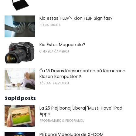
Kio estas 'FLBP'? Kion FLBP Signifas?
SOCIA DUONA
Kio Estas Megapixelo?
CIFERECA ĈAMBROJ
Ĉu Vi Devas Konsumanton aŭ Komercan
Klasan Komputilon?
AĈETANTE GVIDILOJ
Sapid posts
La 25 Plej bonaj Liberaj 'Must-Have' iPad
Apps
PROGRAMARO & PROGRAMOJ
Pli bonaj Videoludoj de X-COM