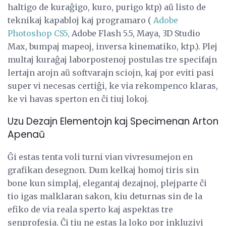
haltigo de kuraĝigo, kuro, purigo ktp) aŭ listo de
teknikaj kapabloj kaj programaro (
Adobe
Photoshop CS5,
Adobe Flash 5.5, Maya, 3D Studio
Max, bumpaj mapeoj, inversa kinematiko, ktp.). Plej
multaj kuraĝaj laborpostenoj postulas tre specifajn
lertajn arojn aŭ softvarajn sciojn, kaj por eviti pasi
super vi necesas certiĝi, ke via rekompenco klaras,
ke vi havas sperton en ĉi tiuj lokoj.
Uzu Dezajn Elementojn kaj Specimenan Arton
Apenaŭ
Ĝi estas tenta voli turni vian vivresumejon en
grafikan desegnon. Dum kelkaj homoj tiris sin
bone kun simplaj, elegantaj dezajnoj, plejparte ĉi
tio igas malklaran sakon, kiu deturnas sin de la
efiko de via reala sperto kaj aspektas tre
senprofesia. Ĉi tiu ne estas la loko por inkluzivi