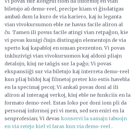
Vi povas nur kongrui tiom da informoj en vian
biletujo aŭ demo-reel, precipe kiam vi ĝisdatigas
ambaŭ dum la kuro de via kariero, kaj iu leganta
vian vivokursumon eble ne havus facile aliron al
ĉu. Tamen ili povus facile atingi vian retpaĝon, kie
vi povas kunigi ĉiujn distingajn elementojn de via
sperto kaj kapabloj en unuan prezenton. Vi povas
inkluzivigi vian vivokursumon kaj aldoni pliajn
detalojn, kiuj ne taŭgis sur la paĝo; Vi povas
ekspansiiĝi ​​sur via biletujo kaj interreta demo-reel
kun pliaj bildoj kaj filmetoj preter kio estis havebla
en la specimaj pecoj; Vi ankaŭ povas doni al ili
aliron al interagaj verkoj, kiuj eble ne funkciis en la
formato demo-reel. Estas loko por doni iom pli da
personaj informoj pri vi mem, sed sen eniri en la
senprofesian; Vi devas
konservi la samajn tabuojn
en via retejo kiel vi faras kun via demo-reel
.