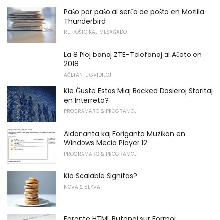
Paŝo por paŝo al serĉo de poŝto en Mozilla
Thunderbird
RETPOŜTO KAJ MESAĜADO
La 8 Plej bonaj ZTE-Telefonoj al Aĉeto en
2018
AĈETANTE GVIDILOJ
Kie Ĝuste Estas Miaj Backed Dosieroj Storitaj
en Interreto?
PROGRAMARO & PROGRAMOJ
Aldonanta kaj Foriganta Muzikon en
Windows Media Player 12
PROGRAMARO & PROGRAMOJ
Kio Scalable Signifas?
NOVA & SEKVA
Farante HTML Butonoj sur Formoj