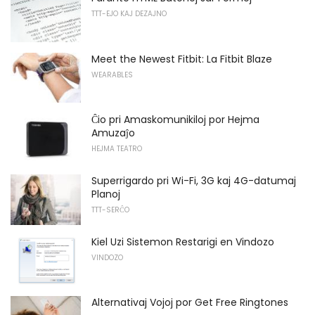
TTT-EJO KAJ DEZAJNO
Meet the Newest Fitbit: La Fitbit Blaze
WEARABLES
Ĉio pri Amaskomunikiloj por Hejma
Amuzaĵo
HEJMA TEATRO
Superrigardo pri Wi-Fi, 3G kaj 4G-datumaj
Planoj
TTT-SERĈO
Kiel Uzi Sistemon Restarigi en Vindozo
VINDOZO
Alternativaj Vojoj por Get Free Ringtones