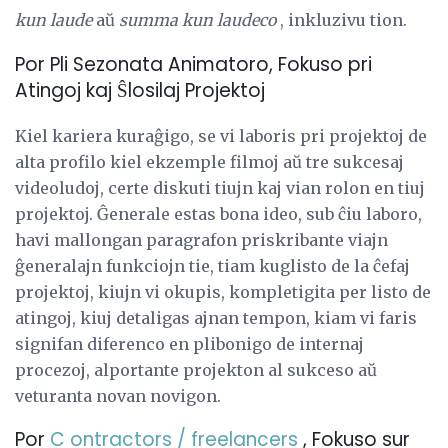
kun laude
aŭ
summa kun laudeco
, inkluzivu tion.
Por Pli Sezonata Animatoro, Fokuso pri
Atingoj kaj Ŝlosilaj Projektoj
Kiel kariera kuraĝigo, se vi laboris pri projektoj de
alta profilo kiel ekzemple filmoj aŭ tre sukcesaj
videoludoj, certe diskuti tiujn kaj vian rolon en tiuj
projektoj. Ĝenerale estas bona ideo, sub ĉiu laboro,
havi mallongan paragrafon priskribante viajn
ĝeneralajn funkciojn tie, tiam kuglisto de la ĉefaj
projektoj, kiujn vi okupis, kompletigita per listo de
atingoj, kiuj detaligas ajnan tempon, kiam vi faris
signifan diferenco en plibonigo de internaj
procezoj, alportante projekton al sukceso aŭ
veturanta novan novigon.
Por
C
ontractors / freelancers
, Fokuso sur