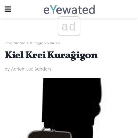
ad
Programaro
Kuraĝigo & Video
Kiel Krei Kuraĝigon
by Adrien-Luc Sanders