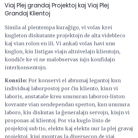
Viaj Plej grandaj Projektoj kaj Viaj Plej
Grandaj Klientoj
Simila al plentempa kuraĝigo, vi volas krei
kugleton diskutante projektojn de alta videbleco
kaj vian rolon en ili. Vi ankaŭ volas havi unu
kuglon, kiu listigas viajn altnivelajn klientojn,
kondiĉe ke vi ne malobservas iujn konfidajn
interkonsentojn.
Konsilo:
Por konservi el abrumaj legantoj kun
individuaj laborpostoj por ĉiu kliento, kiun vi
laboris, anstataŭe kreu ununuran laboron-liston
kovrante vian sendependan sperton, kun ununura
laboro, kiu diskutas la ĝeneralajn servojn, kiujn vi
proponas al klientoj. Por via kuglo listo de
projektoj sub tio, elektu kaj elektu nur la plej gravaj
projektoj, kiuj montras la diversecon de viaj