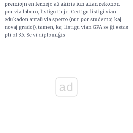
premiojn en lernejo aŭ akiris iun alian rekonon
por via laboro, listigu tiujn. Certigu listigi vian
edukadon antaŭ via sperto (nur por studentoj kaj
novaj gradoj), tamen, kaj listigu vian GPA se ĝi estas
pli ol 3.5. Se vi diplomiĝis
ad