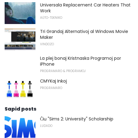
Universala Replacement Car Heaters That
Work
AŬTO-TEKNIKO
Tri Grandaj Alternativoj al Windows Movie
Maker
VINDOZO
La plej bonaj Kristnaska Programoj por
iPhone
PROGRAMARO & PROGRAMOJ
CMYKaj Inkoj
PROGRAMARO
Sapid posts
Ĉiu "Sims 2: University" Scholarship
LUDADO