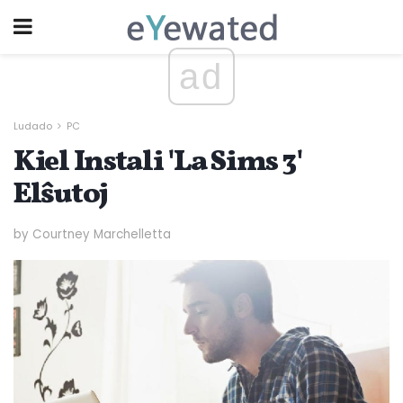
ad
Ludado
PC
Kiel Instali 'La Sims 3'
Elŝutoj
by Courtney Marchelletta