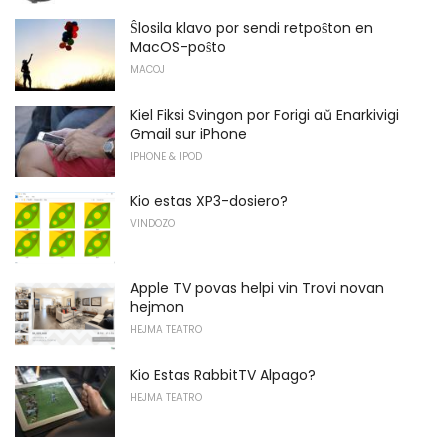
Ŝlosila klavo por sendi retpoŝton en
MacOS-poŝto
MACOJ
Kiel Fiksi Svingon por Forigi aŭ Enarkivigi
Gmail sur iPhone
IPHONE & IPOD
Kio estas XP3-dosiero?
VINDOZO
Apple TV povas helpi vin Trovi novan
hejmon
HEJMA TEATRO
Kio Estas RabbitTV Alpago?
HEJMA TEATRO