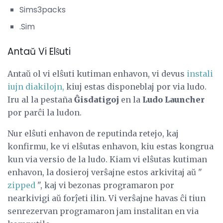
Sims3packs
.Sim
Antaŭ Vi Elŝuti
Antaŭ ol vi elŝuti kutiman enhavon, vi devus
instali
iujn diakilojn,
kiuj estas disponeblaj por via ludo.
Iru al la pestaña
Ĝisdatigoj
en la
Ludo Launcher
por parĉi la ludon.
Nur elŝuti enhavon de reputinda retejo, kaj
konfirmu, ke vi elŝutas enhavon, kiu estas kongrua
kun via versio de la ludo. Kiam vi elŝutas kutiman
enhavon, la dosieroj verŝajne estos arkivitaj aŭ "
zipped
", kaj vi bezonas programaron por
nearkivigi aŭ forĵeti ilin. Vi verŝajne havas ĉi tiun
senrezervan programaron jam instalitan en via