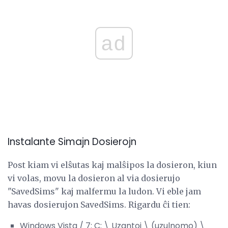
ad
Instalante Simajn Dosierojn
Post kiam vi elŝutas kaj malŝipos la dosieron, kiun
vi volas, movu la dosieron al via dosierujo
"SavedSims" kaj malfermu la ludon. Vi eble jam
havas dosierujon SavedSims. Rigardu ĉi tien:
Windows Vista / 7: C: \ Uzantoj \ (uzulnomo) \