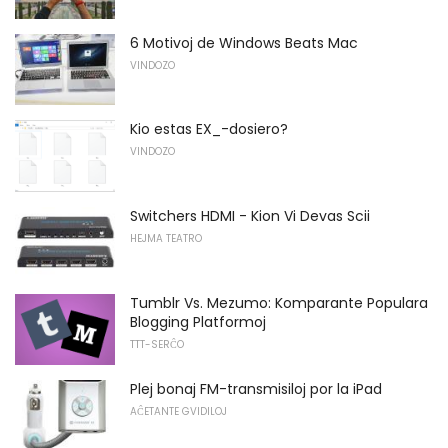
6 Motivoj de Windows Beats Mac
VINDOZO
Kio estas EX_-dosiero?
VINDOZO
Switchers HDMI - Kion Vi Devas Scii
HEJMA TEATRO
Tumblr Vs. Mezumo: Komparante Populara
Blogging Platformoj
TTT-SERĈO
Plej bonaj FM-transmisiloj por la iPad
AĈETANTE GVIDILOJ