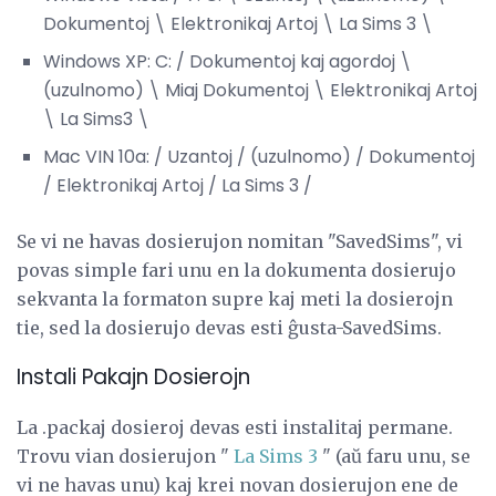
Dokumentoj \ Elektronikaj Artoj \ La Sims 3 \
Windows XP: C: / Dokumentoj kaj agordoj \
(uzulnomo) \ Miaj Dokumentoj \ Elektronikaj Artoj
\ La Sims3 \
Mac VIN 10a: / Uzantoj / (uzulnomo) / Dokumentoj
/ Elektronikaj Artoj / La Sims 3 /
Se vi ne havas dosierujon nomitan "SavedSims", vi
povas simple fari unu en la dokumenta dosierujo
sekvanta la formaton supre kaj meti la dosierojn
tie, sed la dosierujo devas esti ĝusta-SavedSims.
Instali Pakajn Dosierojn
La .packaj dosieroj devas esti instalitaj permane.
Trovu vian dosierujon "
La Sims 3
" (aŭ faru unu, se
vi ne havas unu) kaj krei novan dosierujon ene de