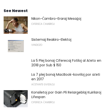
See Newest
Nikon-Ĉambro-Eraraj Mesaĝoj
CIFERECA ĈAMBROJ
Sistemaj Reakiro-Elektoj
VINDOZO
La 5 Plej bonaj Ciferecaj Fotiloj al Aĉeto en
2018 por Sub $ 150
La 7 plej bonaj MacBook-kovriloj por aĉeti
en 2017
AĈETANTE GVIDILOJ
Konsiletoj por Gain Pli Reŝargeblaj Kuirilaroj
Lifespan
CIFERECA ĈAMBROJ