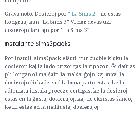
komputilo.
Grava noto: Dosieroj por "
La Sims 2
" ne estas
kongruaj kun "La Sims 3." Vi nur devas uzi
dosierojn faritajn por "La Sims 3."
Instalante Sims3packs
Por instali .sims3pack elŝuti, nur duoble klaku la
dosieron kaj la ludo prizorgas la ripozon. Ĝi daŭras
pli longan ol malŝalti la malŝarĝojn kaj movi la
dosierojn ĉirkaŭe, sed la bona parto estas, ke la
aŭtomata instala procezo certigas, ke la dosieroj
estas en la ĝustaj dosierujoj, kaj ne ekzistas ŝanco,
ke ili estas en la malĝustaj dosierujoj.