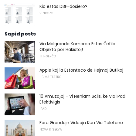
Kio estas DBF-dosiero?
VINDOZO
Sapid posts
Via Malgranda Komerco Estas Ĉefila
Objekto por Hakistoj!
TTT-SERĈO
Apple kaj la Estonteco de Hejmaj Butikoj
HEJMA TEATRO
10 Amuzaĵoj - Vi Neniam Sciis, ke Via iPad
Efektivigis
IPAD
Faru Grandajn Videojn Kun Via Telefono
NOVA & SEKVA