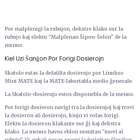
Por malplenigi la rubujon, dekstre klaku sur la
rubujo kaj elektu "Malplenan Ŝipon-Ŝelon" de la
menuo.
Kiel Uzi Ŝanĝon Por Forigi Dosierojn
Skatolo estas la defaŭlta dosierujo por Linukso
Mint MATE kaj la MATE-labortabla medio ĝenerale.
La Skatolo-dosierujo estos disponebla de la menuo.
Por forigi dosieron navigi tra la dosierujoj kaj trovi
la dosieron aŭ dosierojn, kiujn vi volas forigi.
Elektu la dosieron klakante sur ĝi kaj dekstra
klako. La menuo havos eblon nomitan "movi al
rubujo". Vi ankaŭ povas premi la forigitan ŝlosilon