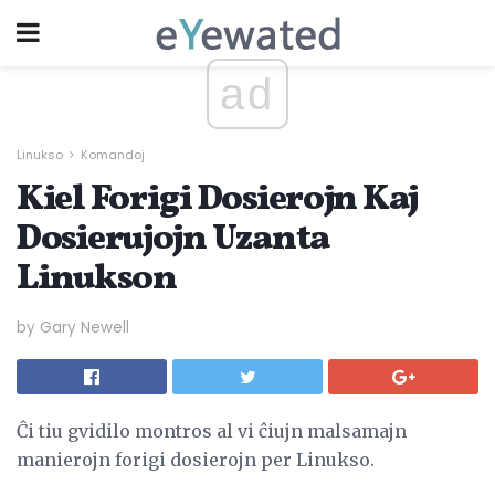
ad
Linukso
Komandoj
Kiel Forigi Dosierojn Kaj
Dosierujojn Uzanta
Linukson
by Gary Newell
Ĉi tiu gvidilo montros al vi ĉiujn malsamajn
manierojn forigi dosierojn per Linukso.