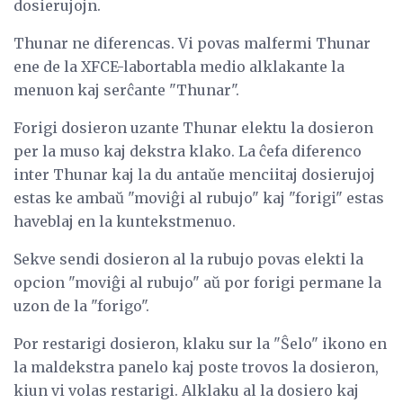
dosierujojn.
Thunar ne diferencas. Vi povas malfermi Thunar
ene de la XFCE-labortabla medio alklakante la
menuon kaj serĉante "Thunar".
Forigi dosieron uzante Thunar elektu la dosieron
per la muso kaj dekstra klako. La ĉefa diferenco
inter Thunar kaj la du antaŭe menciitaj dosierujoj
estas ke ambaŭ "moviĝi al rubujo" kaj "forigi" estas
haveblaj en la kuntekstmenuo.
Sekve sendi dosieron al la rubujo povas elekti la
opcion "moviĝi al rubujo" aŭ por forigi permane la
uzon de la "forigo".
Por restarigi dosieron, klaku sur la "Ŝelo" ikono en
la maldekstra panelo kaj poste trovos la dosieron,
kiun vi volas restarigi. Alklaku al la dosiero kaj