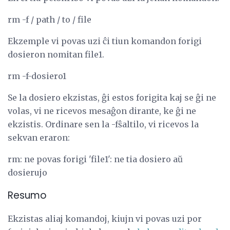
rm -f / path / to / file
Ekzemple vi povas uzi ĉi tiun komandon forigi
dosieron nomitan file1.
rm -f-dosiero1
Se la dosiero ekzistas, ĝi estos forigita kaj se ĝi ne
volas, vi ne ricevos mesaĝon dirante, ke ĝi ne
ekzistis. Ordinare sen la -fŝaltilo, vi ricevos la
sekvan eraron:
rm: ne povas forigi 'file1': ne tia dosiero aŭ
dosierujo
Resumo
Ekzistas aliaj komandoj, kiujn vi povas uzi por