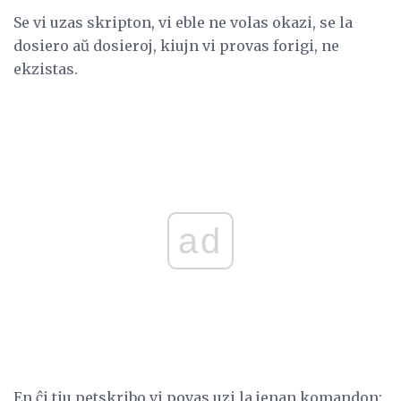
Se vi uzas skripton, vi eble ne volas okazi, se la
dosiero aŭ dosieroj, kiujn vi provas forigi, ne
ekzistas.
ad
En ĉi tiu petskribo vi povas uzi la jenan komandon: