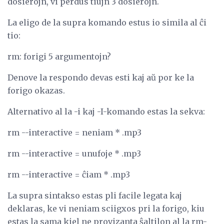
dosierojn, vi perdus tiujn 3 dosierojn.
La eligo de la supra komando estus io simila al ĉi
tio:
rm: forigi 5 argumentojn?
Denove la respondo devas esti kaj aŭ por ke la
forigo okazas.
Alternativo al la -i kaj -I-komando estas la sekva:
rm --interactive = neniam * .mp3
rm --interactive = unufoje * .mp3
rm --interactive = ĉiam * .mp3
La supra sintakso estas pli facile legata kaj
deklaras, ke vi neniam sciigxos pri la forigo, kiu
estas la sama kiel ne provizanta ŝaltilon al la rm-