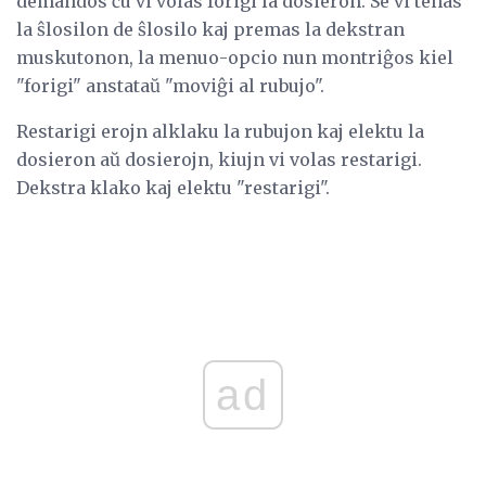
demandos ĉu vi volas forigi la dosieron. Se vi tenas
la ŝlosilon de ŝlosilo kaj premas la dekstran
muskutonon, la menuo-opcio nun montriĝos kiel
"forigi" anstataŭ "moviĝi al rubujo".
Restarigi erojn alklaku la rubujon kaj elektu la
dosieron aŭ dosierojn, kiujn vi volas restarigi.
Dekstra klako kaj elektu "restarigi".
ad