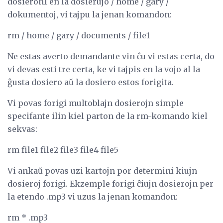
dosieron1 en la dosierujo / home / gary /
dokumentoj, vi tajpu la jenan komandon:
rm / home / gary / documents / file1
Ne estas averto demandante vin ĉu vi estas certa, do
vi devas esti tre certa, ke vi tajpis en la vojo al la
ĝusta dosiero aŭ la dosiero estos forigita.
Vi povas forigi multoblajn dosierojn simple
specifante ilin kiel parton de la rm-komando kiel
sekvas:
rm file1 file2 file3 file4 file5
Vi ankaŭ povas uzi kartojn por determini kiujn
dosieroj forigi. Ekzemple forigi ĉiujn dosierojn per
la etendo .mp3 vi uzus la jenan komandon:
rm * .mp3