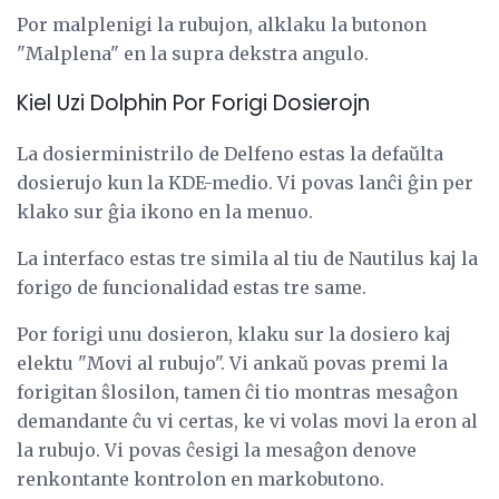
Por malplenigi la rubujon, alklaku la butonon
"Malplena" en la supra dekstra angulo.
Kiel Uzi Dolphin Por Forigi Dosierojn
La dosierministrilo de Delfeno estas la defaŭlta
dosierujo kun la KDE-medio. Vi povas lanĉi ĝin per
klako sur ĝia ikono en la menuo.
La interfaco estas tre simila al tiu de Nautilus kaj la
forigo de funcionalidad estas tre same.
Por forigi unu dosieron, klaku sur la dosiero kaj
elektu "Movi al rubujo". Vi ankaŭ povas premi la
forigitan ŝlosilon, tamen ĉi tio montras mesaĝon
demandante ĉu vi certas, ke vi volas movi la eron al
la rubujo. Vi povas ĉesigi la mesaĝon denove
renkontante kontrolon en markobutono.