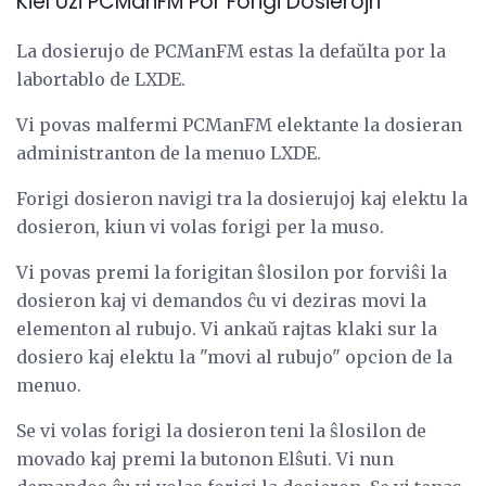
Kiel Uzi PCManFM Por Forigi Dosierojn
La dosierujo de PCManFM estas la defaŭlta por la
labortablo de LXDE.
Vi povas malfermi PCManFM elektante la dosieran
administranton de la menuo LXDE.
Forigi dosieron navigi tra la dosierujoj kaj elektu la
dosieron, kiun vi volas forigi per la muso.
Vi povas premi la forigitan ŝlosilon por forviŝi la
dosieron kaj vi demandos ĉu vi deziras movi la
elementon al rubujo. Vi ankaŭ rajtas klaki sur la
dosiero kaj elektu la "movi al rubujo" opcion de la
menuo.
Se vi volas forigi la dosieron teni la ŝlosilon de
movado kaj premi la butonon Elŝuti. Vi nun