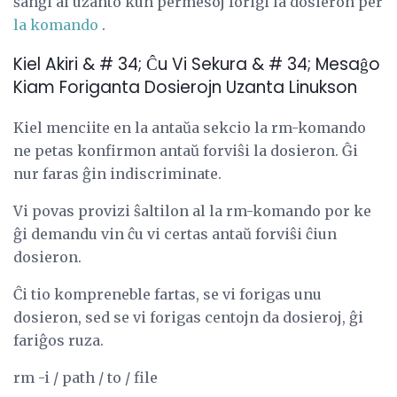
ŝanĝi al uzanto kun permesoj forigi la dosieron per
la komando
.
Kiel Akiri & # 34; Ĉu Vi Sekura & # 34; Mesaĝo
Kiam Foriganta Dosierojn Uzanta Linukson
Kiel menciite en la antaŭa sekcio la rm-komando
ne petas konfirmon antaŭ forviŝi la dosieron. Ĝi
nur faras ĝin indiscriminate.
Vi povas provizi ŝaltilon al la rm-komando por ke
ĝi demandu vin ĉu vi certas antaŭ forviŝi ĉiun
dosieron.
Ĉi tio kompreneble fartas, se vi forigas unu
dosieron, sed se vi forigas centojn da dosieroj, ĝi
fariĝos ruza.
rm -i / path / to / file