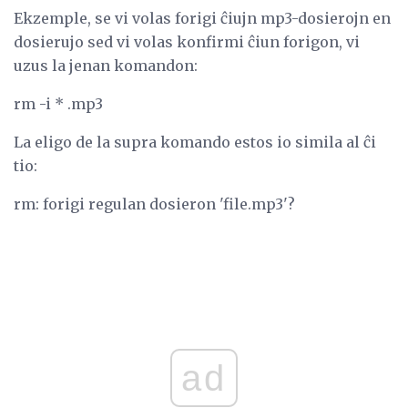
Ekzemple, se vi volas forigi ĉiujn mp3-dosierojn en
dosierujo sed vi volas konfirmi ĉiun forigon, vi
uzus la jenan komandon:
rm -i * .mp3
La eligo de la supra komando estos io simila al ĉi
tio:
rm: forigi regulan dosieron 'file.mp3'?
ad