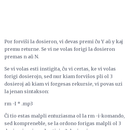
Por forviŝi la dosieron, vi devas premi ĉu Y aŭ y kaj
premu returne. Se vi ne volas forigi la dosieron
premas n aŭ N.
Se vi volas esti instigita, ĉu vi certas, ke vi volas
forigi dosierojn, sed nur kiam forviŝos pli ol 3
dosieroj aŭ kiam vi forgesas rekursie, vi povas uzi
la jenan sintakson:
rm -I * .mp3
Ĉi tio estas malpli entuziasma ol la rm -i-komando,
sed kompreneble, se la ordono forigas malpli ol 3