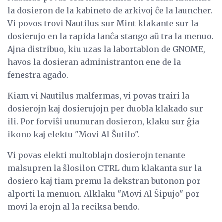
la dosieron de la kabineto de arkivoj ĉe la launcher.
Vi povos trovi Nautilus sur Mint klakante sur la
dosierujo en la rapida lanĉa stango aŭ tra la menuo.
Ajna distribuo, kiu uzas la labortablon de GNOME,
havos la dosieran administranton ene de la
fenestra agado.
Kiam vi Nautilus malfermas, vi povas trairi la
dosierojn kaj dosierujojn per duobla klakado sur
ili. Por forviŝi ununuran dosieron, klaku sur ĝia
ikono kaj elektu "Movi Al Ŝutilo".
Vi povas elekti multoblajn dosierojn tenante
malsupren la ŝlosilon CTRL dum klakanta sur la
dosiero kaj tiam premu la dekstran butonon por
alporti la menuon. Alklaku "Movi Al Ŝipujo" por
movi la erojn al la reciksa bendo.