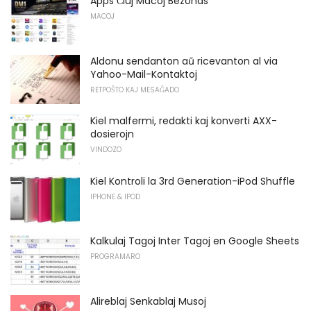
Apps Ĉiuj Macoj Bezonas
MACOJ
Aldonu sendanton aŭ ricevanton al via
Yahoo-Mail-Kontaktoj
RETPOŜTO KAJ MESAĜADO
Kiel malfermi, redakti kaj konverti AXX-
dosierojn
VINDOZO
Kiel Kontroli la 3rd Generation-iPod Shuffle
IPHONE & IPOD
Kalkulaj Tagoj Inter Tagoj en Google Sheets
PROGRAMARO
Alireblaj Senkablaj Musoj