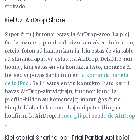
stokado.
Kiel Uzi AirDrop Share
Super ĉi tiuj butonoj estas la AirDrop-areo. La plej
facila maniero por dividi vian kontaktan informon,
retejo, foton aŭ kanton kun iu, kiu estas ĉe via tablo
aŭ staranta apud vi, estas tra AirDrop. Defaŭlte, nur
homoj, kiuj estas en via kontakta listo, montros ĉi
tie, sed vi povas ŝanĝi tion en
la komanda panelo
de la iPad
. Se ili estas en via kontakto-listo kaj ili
havas AirDrop-aktivigitajn, butonon kun ilia
profilo-bildon aŭ komencaĵoj montriĝos ĉi tie.
Simple klaku la butonon kaj oni petos ilin por
konfirmi la AirDrop.
Trovu pli pri uzado de AirDrop
...
Kiel starigi Sharing por Triaj Partiaj Aplikaĵoj