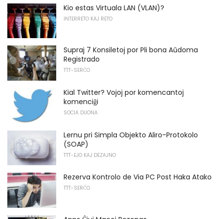
Kio estas Virtuala LAN (VLAN)?
INTERRETO KAJ RETO
Supraj 7 Konsiletoj por Pli bona Aŭdoma
Registrado
TTT-SERĈO
Kial Twitter? Vojoj por komencantoj
komenciĝi
SOCIA DUONA
Lernu pri Simpla Objekto Aliro-Protokolo
(SOAP)
TTT-EJO KAJ DEZAJNO
Rezerva Kontrolo de Via PC Post Haka Atako
TTT-SERĈO