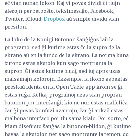
eĉ vian nunan lokon. Kaj vi povas dividi ĉi tiujn
aferojn per retpoŝto, tekstmesaĝo, Facebook,
Twitter, iCloud,
Dropbox
aŭ simple dividu vian
presilon.
La loko de la Konigi Butonon ŝanĝiĝos laŭ la
programo, sed ĝi kutime estas ĉe la supro de la
ekrano aŭ en la fundo de la ekrano. La norma kuna
butono estas skatolo kun sago montranta la
supron. Ĝi estas kutime bluaj, sed iuj apps uzas
malsamajn kolorojn. Ekzemple, la ikono aspektas
preskaŭ identa en la Open Table-app krom se ĝi
estas ruĝa. Kelkaj programoj uzas sian propran
butonon por interŝanĝi, kio ne nur estas malfeliĉa
ĉar ĝi povas konfuzi uzantojn, ĉar ĝi ankaŭ estas
malbona interfaco por tiu sama kialo. Por sorto, eĉ
kiam diseñisto ŝanĝas la butonon-bildon, ĝi kutime
havas la skatolon per sago montrante la temon, do