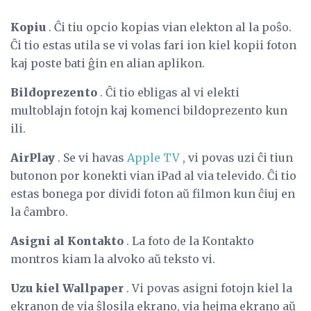
Kopiu
. Ĉi tiu opcio kopias vian elekton al la poŝo.
Ĉi tio estas utila se vi volas fari ion kiel kopii foton
kaj poste bati ĝin en alian aplikon.
Bildoprezento
. Ĉi tio ebligas al vi elekti
multoblajn fotojn kaj komenci bildoprezento kun
ili.
AirPlay
. Se vi havas
Apple TV
, vi povas uzi ĉi tiun
butonon por konekti vian iPad al via televido. Ĉi tio
estas bonega por dividi foton aŭ filmon kun ĉiuj en
la ĉambro.
Asigni al Kontakto
. La foto de la Kontakto
montros kiam la alvoko aŭ teksto vi.
Uzu kiel Wallpaper
. Vi povas asigni fotojn kiel la
ekranon de via ŝlosila ekrano, via hejma ekrano aŭ