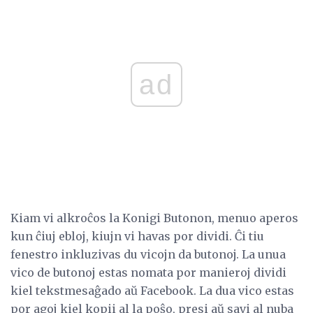
ad
Kiam vi alkroĉos la Konigi Butonon, menuo aperos
kun ĉiuj ebloj, kiujn vi havas por dividi. Ĉi tiu
fenestro inkluzivas du vicojn da butonoj. La unua
vico de butonoj estas nomata por manieroj dividi
kiel tekstmesaĝado aŭ Facebook. La dua vico estas
por agoj kiel kopii al la poŝo, presi aŭ savi al nuba