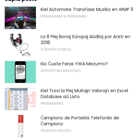
Kiel Aŭtomate Transfase Muziko en WMP 11
PROGRAMARO & PROGRAMOJ
La 8 Plej Bonaj Eŭropaj Aŭdiloj por Aĉeti en
2018
AĈETANTE GVIDILOJ
Kio Ĝuste Faras YWA Mezumo?
RETPOŜTO KAJ MESAĜADO
Kiel Trovi la Plej Multajn Valorojn en Excel
Database aŭ Listo
PROGRAMARO
Ĉampiono de Portebla Telefonilo de
Ĉampiono
PRODUKTA REVIZIOJ