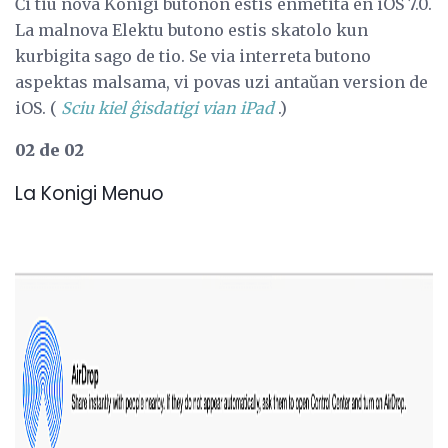
Ĉi tiu nova Konigi butonon estis enmetita en iOS 7.0.
La malnova Elektu butono estis skatolo kun
kurbigita sago de tio. Se via interreta butono
aspektas malsama, vi povas uzi antaŭan version de
iOS. (
Sciu kiel ĝisdatigi vian iPad
.)
02 de 02
La Konigi Menuo