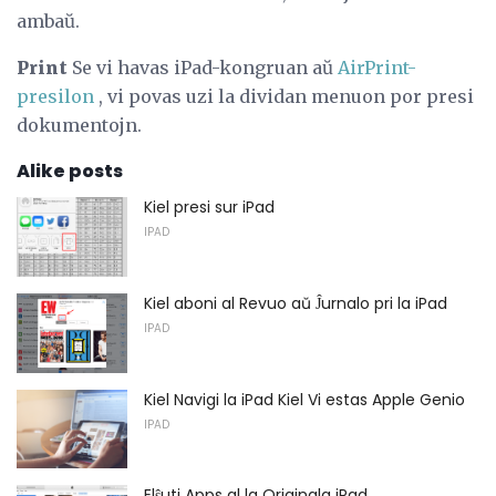
ambaŭ.
Print
Se vi havas iPad-kongruan aŭ
AirPrint-
presilon
, vi povas uzi la dividan menuon por presi
dokumentojn.
Alike posts
Kiel presi sur iPad
IPAD
Kiel aboni al Revuo aŭ Ĵurnalo pri la iPad
IPAD
Kiel Navigi la iPad Kiel Vi estas Apple Genio
IPAD
Elŝuti Apps al la Originala iPad