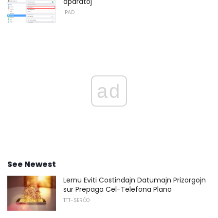
aparatoj
IPAD
ad
See Newest
Lernu Eviti Costindajn Datumajn Prizorgojn
sur Prepaga Cel-Telefona Plano
TTT-SERĈO