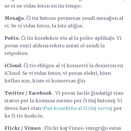
se vi ne vidas foton en tiu tempo.
Mesaĝo.
Ĉi tiu butono permesas sendi mesaĝon al
vi. Se vi vidas foton, la foto aliĝos.
Poŝto.
Ĉi tio kondukos vin al la poŝto-aplikaĵo. Vi
povas eniri aldona teksto antaŭ ol sendi la
retpoŝton.
iCloud.
Ĉi tio ebligos al vi konservi la dosieron en
iCloud. Se vi vidas foton, vi povas elekti, kiun
fotfluo uzu, kiam vi konservas ĝin.
Twitter / Facebook
. Vi povas facile ĝisdatigi vian
staton per la komuna menuo per ĉi tiuj butonoj. Vi
devos havi vian
iPad konektita al ĉi tiuj servoj
por
ke ĉi tio funkciu.
Flickr / Vimeo
. Flickr kaj Vimeo-integriĝo estas