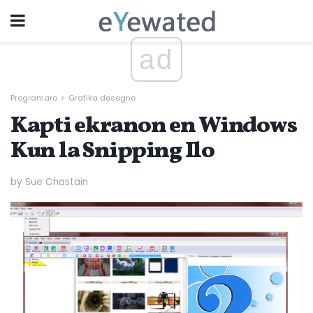
ad
Programaro
Grafika desegno
Kapti ekranon en Windows
Kun la Snipping Ilo
by Sue Chastain