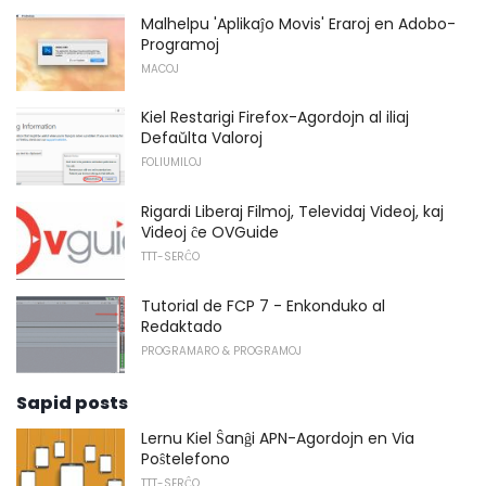
Malhelpu 'Aplikaĵo Movis' Eraroj en Adobo-
Programoj
MACOJ
Kiel Restarigi Firefox-Agordojn al iliaj
Defaŭlta Valoroj
FOLIUMILOJ
Rigardi Liberaj Filmoj, Televidaj Videoj, kaj
Videoj ĉe OVGuide
TTT-SERĈO
Tutorial de FCP 7 - Enkonduko al
Redaktado
PROGRAMARO & PROGRAMOJ
Sapid posts
Lernu Kiel Ŝanĝi APN-Agordojn en Via
Poŝtelefono
TTT-SERĈO