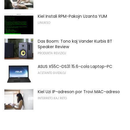
Kiel Instali RPM-Pakojn Uzanta YUM
LINUKSO
Das Boom: Tono kaj Vander Kurbis BT
Speaker Review
PRODUKTA REVIZIOJ
ASUS X55C-DS31 15.6-cola Laptop-PC
AĈETANTE GVIDILOJ
Kiel Uzi IP-adreson por Trovi MAC-adreso
INTERRETO KAJ RETO