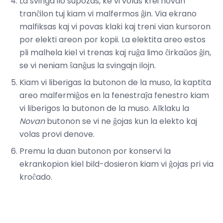
La svinga ilo supozas, ke vi volas krei novan
tranĉilon tuj kiam vi malfermos ĝin. Via ekrano
malfiksas kaj vi povas klaki kaj treni vian kursoron
por elekti areon por kopii. La elektita areo estos
pli malhela kiel vi trenas kaj ruĝa limo ĉirkaŭos ĝin,
se vi neniam ŝanĝus la svingajn ilojn.
Kiam vi liberigas la butonon de la muso, la kaptita
areo malfermiĝos en la fenestraĵa fenestro kiam
vi liberigos la butonon de la muso. Alklaku la
Novan
butonon se vi ne ĝojas kun la elekto kaj
volas provi denove.
Premu la duan butonon por konservi la
ekrankopion kiel bild-dosieron kiam vi ĝojas pri via
kroĉado.