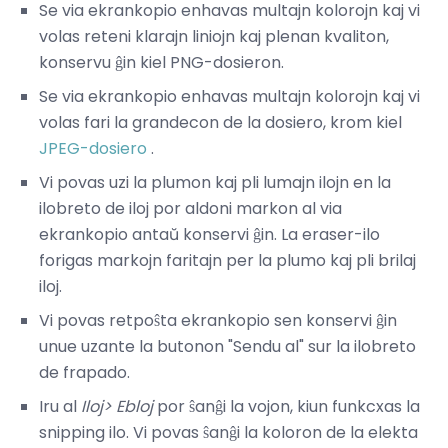
Se via ekrankopio enhavas multajn kolorojn kaj vi
volas reteni klarajn liniojn kaj plenan kvaliton,
konservu ĝin kiel PNG-dosieron.
Se via ekrankopio enhavas multajn kolorojn kaj vi
volas fari la grandecon de la dosiero, krom kiel
JPEG-dosiero
.
Vi povas uzi la plumon kaj pli lumajn ilojn en la
ilobreto de iloj por aldoni markon al via
ekrankopio antaŭ konservi ĝin. La eraser-ilo
forigas markojn faritajn per la plumo kaj pli brilaj
iloj.
Vi povas retpoŝta ekrankopio sen konservi ĝin
unue uzante la butonon "Sendu al" sur la ilobreto
de frapado.
Iru al
Iloj> Ebloj
por ŝanĝi la vojon, kiun funkcxas la
snipping ilo. Vi povas ŝanĝi la koloron de la elekta