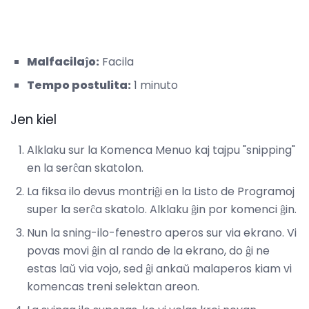
Malfacilaĵo:
Facila
Tempo postulita:
1 minuto
Jen kiel
Alklaku sur la Komenca Menuo kaj tajpu "snipping"
en la serĉan skatolon.
La fiksa ilo devus montriĝi en la Listo de Programoj
super la serĉa skatolo. Alklaku ĝin por komenci ĝin.
Nun la sning-ilo-fenestro aperos sur via ekrano. Vi
povas movi ĝin al rando de la ekrano, do ĝi ne
estas laŭ via vojo, sed ĝi ankaŭ malaperos kiam vi
komencas treni selektan areon.