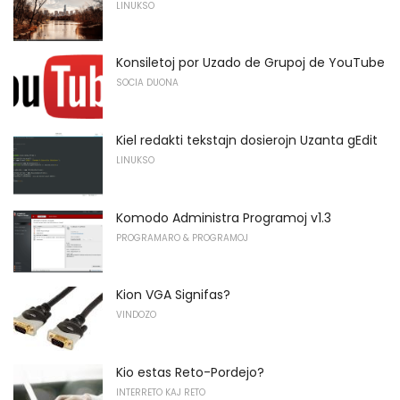
LINUKSO
Konsiletoj por Uzado de Grupoj de YouTube
SOCIA DUONA
Kiel redakti tekstajn dosierojn Uzanta gEdit
LINUKSO
Komodo Administra Programoj v1.3
PROGRAMARO & PROGRAMOJ
Kion VGA Signifas?
VINDOZO
Kio estas Reto-Pordejo?
INTERRETO KAJ RETO