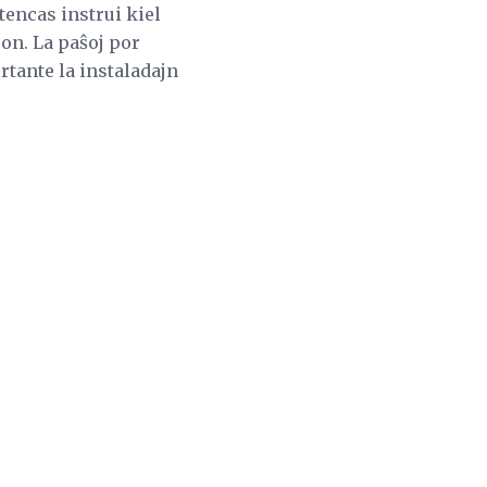
encas instrui kiel
ron. La paŝoj por
rtante la instaladajn