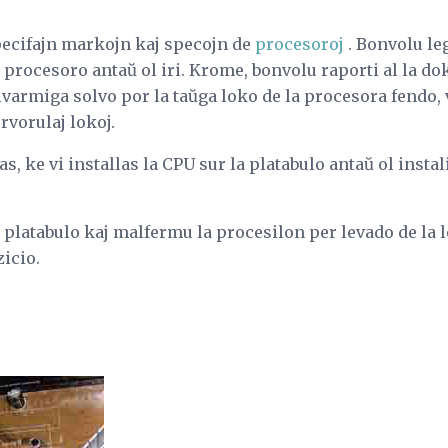
pecifajn markojn kaj specojn de
procesoroj
. Bonvolu l
 procesoro antaŭ ol iri. Krome, bonvolu raporti al la d
lvarmiga solvo por la taŭga loko de la procesora fendo
rvorulaj lokoj.
as, ke vi installas la CPU sur la platabulo antaŭ ol insta
 platabulo kaj malfermu la procesilon per levado de la le
icio.