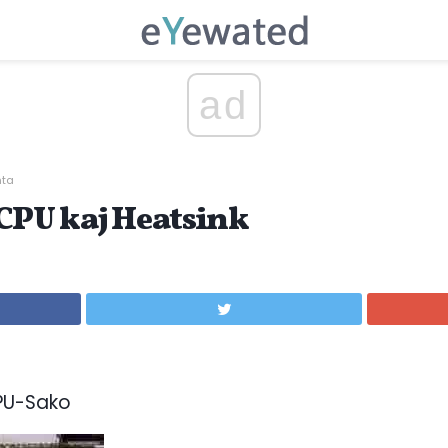
ad
nta
 CPU kaj Heatsink
CPU-Sako