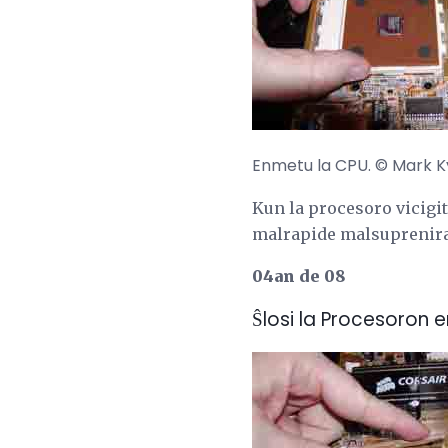
Enmetu la CPU. © Mark K
Kun la procesoro vicigita 
malrapide malsupreniras 
04an de 08
Ŝlosi la Procesoron e