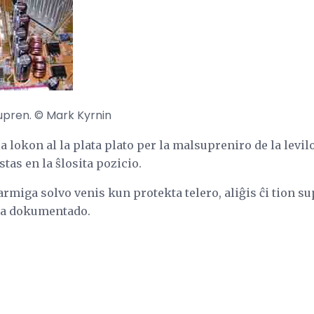
upren. © Mark Kyrnin
 lokon al la plata plato per la malsupreniro de la levilo
tas en la ŝlosita pozicio.
rmiga solvo venis kun protekta telero, aliĝis ĉi tion su
kta dokumentado.