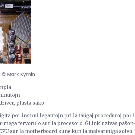
 © Mark Kyrnin
impla
minutojn
river, plasta sako
uigita por instrui legantojn pri la taŭgaj proceduroj por
varmega fervorulo sur la procesoro. Ĝi inkluzivas paŝon
a CPU sur la motherboard kune kun la malvarmiga solvo. L