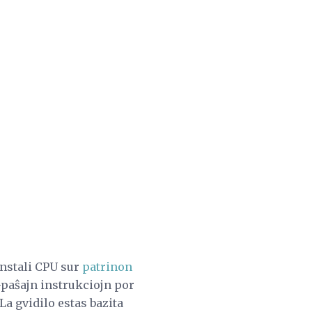
 instali CPU sur
patrinon
-paŝajn instrukciojn por
a gvidilo estas bazita