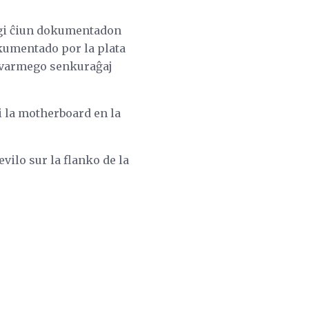
egi ĉiun dokumentadon
okumentado por la plata
, varmego senkuraĝaj
li la motherboard en la
vilo sur la flanko de la