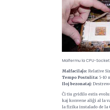
Malfermu la CPU-Socket.
Malfacilaĵo:
Relative S
Tempo Postulita:
5-10 
Iloj bezonataj:
Destrewd
Ĉi tiu gvidilo estis evol
kaj konvene aliĝi al la 
la fizika instalado de l