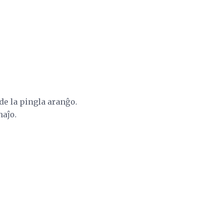
de la pingla aranĝo.
naĵo.