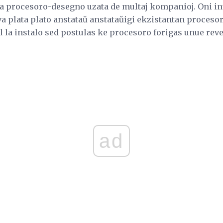
a procesoro-desegno uzata de multaj kompanioj. Oni int
va plata plato anstataŭ anstataŭigi ekzistantan proceso
al la instalo sed postulas ke procesoro forigas unue reve
ad