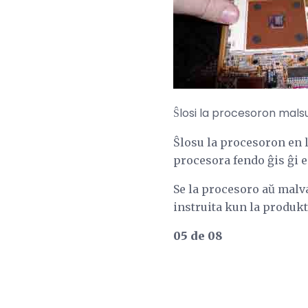
Ŝlosi la procesoron mals
Ŝlosu la procesoron en la
procesora fendo ĝis ĝi es
Se la procesoro aŭ malva
instruita kun la produ
05 de 08