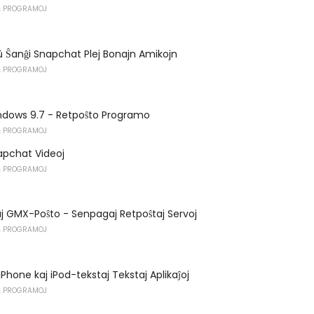
 PROGRAMOJ
 aŭ Ŝanĝi Snapchat Plej Bonajn Amikojn
 PROGRAMOJ
ndows 9.7 - Retpoŝto Programo
 PROGRAMOJ
napchat Videoj
 PROGRAMOJ
j GMX-Poŝto - Senpagaj Retpoŝtaj Servoj
 PROGRAMOJ
Phone kaj iPod-tekstaj Tekstaj Aplikaĵoj
 PROGRAMOJ