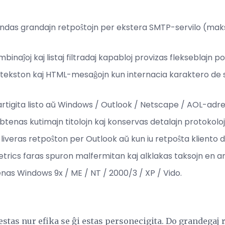
ndas grandajn retpoŝtojn per ekstera SMTP-servilo (maks
binaĵoj kaj listaj filtradaj kapabloj provizas flekseblajn 
n tekston kaj HTML-mesaĝojn kun internacia karaktero de
tigita listo aŭ Windows / Outlook / Netscape / AOL-adres
tenas kutimajn titolojn kaj konservas detalajn protokoloj
j liveras retpoŝton per Outlook aŭ kun iu retpoŝta kliento 
trics faras spuron malfermitan kaj alklakas taksojn en a
nas Windows 9x / ME / NT / 2000/3 / XP / Vido.
tas nur efika se ĝi estas personecigita. Do grandegaj 