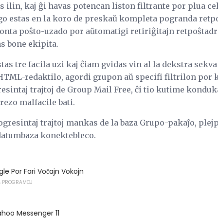
ilin, kaj ĝi havas potencan liston filtrante por plua cel
igo estas en la koro de preskaŭ kompleta pogranda retpo
onta poŝto-uzado por aŭtomatigi retiriĝitajn retpoŝta
as bone ekipita.
tas tre facila uzi kaj ĉiam gvidas vin al la dekstra sekv
TML-redaktilo, agordi grupon aŭ specifi filtrilon por k
sintaj trajtoj de Group Mail Free, ĉi tio kutime konduk
rezo malfacile bati.
gresintaj trajtoj mankas de la baza Grupo-pakaĵo, plejp
 datumbaza konektebleco.
gle Por Fari Voĉajn Vokojn
 PROGRAMOJ
 Yahoo Messenger 11