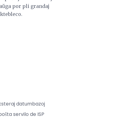
aŭga por pli grandaj
ktebleco.
eksteraj datumbazoj
ŝta servilo de ISP