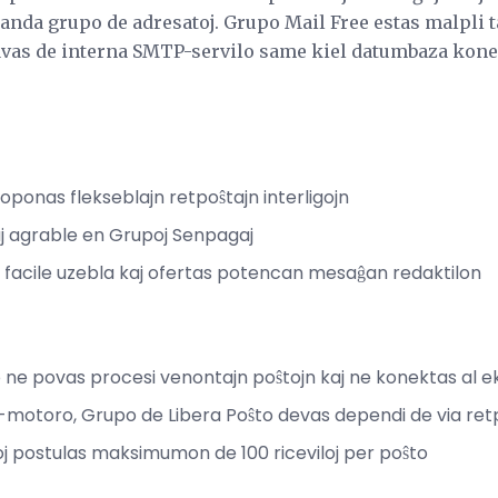
anda grupo de adresatoj. Grupo Mail Free estas malpli t
avas de interna SMTP-servilo same kiel datumbaza kone
oponas flekseblajn retpoŝtajn interligojn
itaj agrable en Grupoj Senpagaj
 facile uzebla kaj ofertas potencan mesaĝan redaktilon
 ne povas procesi venontajn poŝtojn kaj ne konektas al 
otoro, Grupo de Libera Poŝto devas dependi de via retpo
oj postulas maksimumon de 100 riceviloj per poŝto