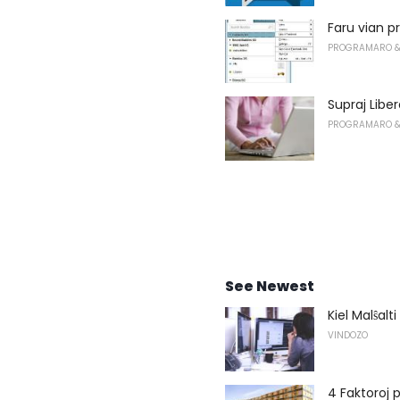
Faru vian p
PROGRAMARO &
Supraj Libe
PROGRAMARO &
See Newest
Kiel Malŝalt
VINDOZO
4 Faktoroj 