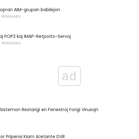
ropran AIM-grupan babilejon
 PROGRAMOJ
raj POP3 kaj IMAP-Retpoŝto-Servoj
 PROGRAMOJ
ad
i Sistemon Restarigi en Fenestroj Forigi Virusojn
por Pripensi Kiam Aĉetante DVR