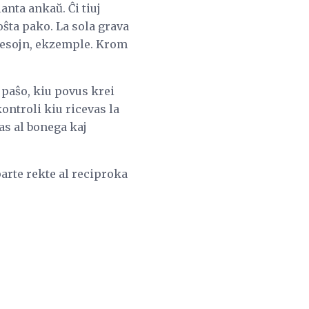
anta ankaŭ. Ĉi tiuj
ŝta pako. La sola grava
dresojn, ekzemple. Krom
a paŝo, kiu povus krei
ontroli kiu ricevas la
as al bonega kaj
arte rekte al reciproka