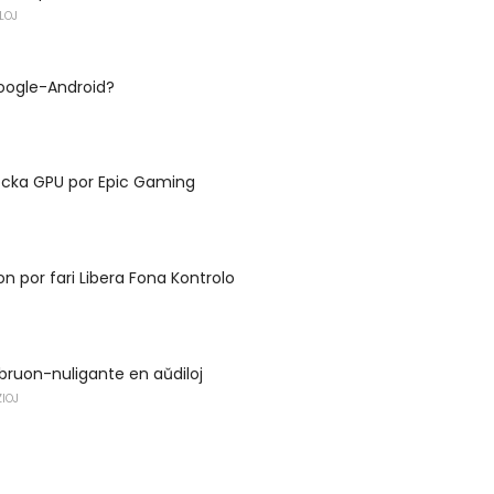
LOJ
Google-Android?
locka GPU por Epic Gaming
on por fari Libera Fona Kontrolo
 bruon-nuligante en aŭdiloj
IOJ