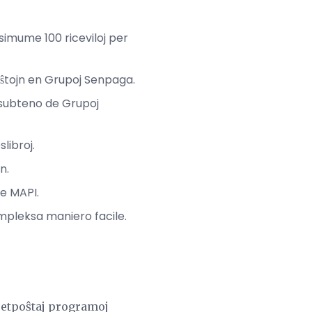
imume 100 riceviloj per
poŝtojn en Grupoj Senpaga.
 subteno de Grupoj
libroj.
n.
de MAPI.
mpleksa maniero facile.
retpoŝtaj programoj