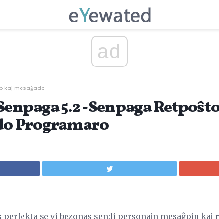
ad
to kaj mesaĝado
Senpaga 5.2 - Senpaga Retpoŝt
o Programaro
s perfekta se vi bezonas sendi personajn mesaĝojn kaj 