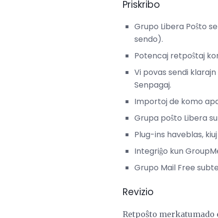
Priskribo
Grupo Libera Poŝto se
sendo).
Potencaj retpoŝtaj kom
Vi povas sendi klaraj
Senpagaj.
Importoj de komo apar
Grupa poŝto Libera sub
Plug-ins haveblas, kiu
Integriĝo kun GroupMe
Grupo Mail Free subte
Revizio
Retpoŝto merkatumado es