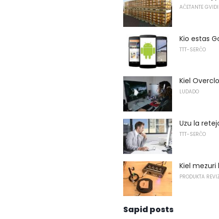
AĈETANTE GVIDI
Kio estas 
TTT-SERĈO
Kiel Overc
LUDADO
Uzu la retej
TTT-SERĈO
Kiel mezuri
PRODUKTA REVIZ
Sapid posts