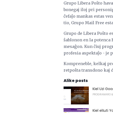
Grupo Libera Poŝto havas 
bonegaj iloj pri person
ĉefaĵo mankas estas ven
tio, Grupo Mail Free est
Grupo de Libera Poŝto es
ŝablonon en la potenca H
mesaĝon. Kun ĉiuj progre
profesia aspektaĵo - je p
Kompreneble, kelkaj pro
retpoŝta transdono kaj
Alike posts
Kiel Uzi Goo
PROGRAMARO &
Kiel elŝuti