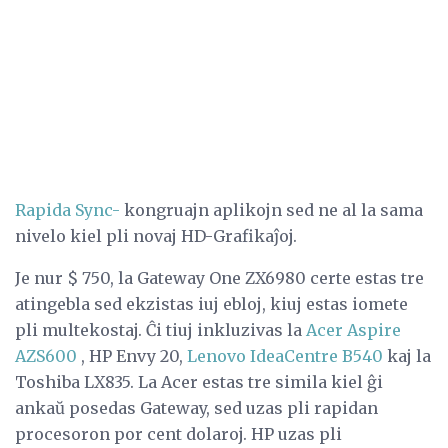
Rapida Sync-
kongruajn aplikojn sed ne al la sama
nivelo kiel pli novaj HD-Grafikaĵoj.
Je nur $ 750, la Gateway One ZX6980 certe estas tre
atingebla sed ekzistas iuj ebloj, kiuj estas iomete
pli multekostaj. Ĉi tiuj inkluzivas la
Acer Aspire
AZS600
, HP Envy 20,
Lenovo IdeaCentre B540
kaj la
Toshiba LX835. La Acer estas tre simila kiel ĝi
ankaŭ posedas Gateway, sed uzas pli rapidan
procesoron por cent dolaroj. HP uzas pli