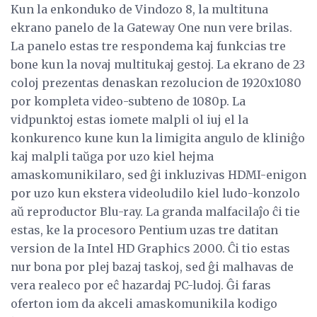
Kun la enkonduko de Vindozo 8, la multituna
ekrano panelo de la Gateway One nun vere brilas.
La panelo estas tre respondema kaj funkcias tre
bone kun la novaj multitukaj gestoj. La ekrano de 23
coloj prezentas denaskan rezolucion de 1920x1080
por kompleta video-subteno de 1080p. La
vidpunktoj estas iomete malpli ol iuj el la
konkurenco kune kun la limigita angulo de kliniĝo
kaj malpli taŭga por uzo kiel hejma
amaskomunikilaro, sed ĝi inkluzivas HDMI-enigon
por uzo kun ekstera videoludilo kiel ludo-konzolo
aŭ reproductor Blu-ray. La granda malfacilaĵo ĉi tie
estas, ke la procesoro Pentium uzas tre datitan
version de la Intel HD Graphics 2000. Ĉi tio estas
nur bona por plej bazaj taskoj, sed ĝi malhavas de
vera realeco por eĉ hazardaj PC-ludoj. Ĝi faras
oferton iom da akceli amaskomunikila kodigo