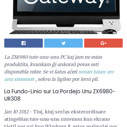
La ZX6980 tute-unu-unu PC kaj jam ne estas
produktita, kvankam ĝi ankoraŭ povas esti
disponebla rekte.
Se vi ŝatus aĉeti
novan tutan-en-
unu sistemon
, sekvu la ligilon por lerni pli.
La Fundo-Linio sur La Pordejo Unu ZX6980-
UR308
Jan 10 2012
- Tiuj, kiuj serĉas eksterordinare
atingeblan tute-unu-unu sistemon kun ekrano
táctil por uzi kun Windows 8, estos malmolaj por