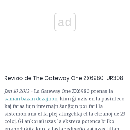
ad
Revizio de The Gateway One ZX6980-UR308
Jan 10 2012
- La Gateway One ZX6980 prenas la
saman bazan dezajnon,
kiun ĝi uzis en la pasinteco
kaj faras iujn internajn ŝanĝojn por fari la
sistemon unu el la plej atingeblaj el la ekranoj de 23
coloj. Ĝi ankoraŭ uzas la ekstera potenca briko
enkondukita kun la lasta rediseño kaj uzas tiltan