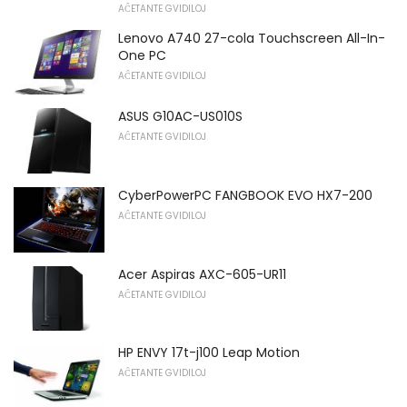
AĈETANTE GVIDILOJ
Lenovo A740 27-cola Touchscreen All-In-
One PC
AĈETANTE GVIDILOJ
ASUS G10AC-US010S
AĈETANTE GVIDILOJ
CyberPowerPC FANGBOOK EVO HX7-200
AĈETANTE GVIDILOJ
Acer Aspiras AXC-605-UR11
AĈETANTE GVIDILOJ
HP ENVY 17t-j100 Leap Motion
AĈETANTE GVIDILOJ