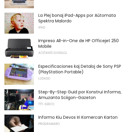
La Plej bonaj iPad-Apps por Aŭtomata
Spektra Malordo
IPAD
Impreso All-in-One de HP Officejet 250
Mobile
AĈETANTE GVIDILOJ
Especificaciones kaj Detaloj de Sony PSP
(PlayStation Portable)
LUDADO
Step-By-Step Guid por Konstrui Informa,
Amuzanta Sciigon-Gazeton
TTT-SERĈO
Informo Kiu Devos Iri Komercan Karton
PROGRAMARO