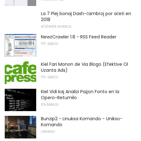
La 7 Plej bonaj Dash-ĉambroj por aĉeti en
2018
AĈETANTE GVIDILOJ
NewzCrawler 1.8 - RSS Feed Reader
TTT-SERĈO
Kiel Fari Monon de Via Blogo (Efektive Ol
Uzanta Ads)
TTT-SERĈO
Kiel Vidi kaj Analizi Paĝon Fonto en la
Opero-Retumilo
FOLIUMILOJ
Bunzip2 - Linuksa Komando - Unikso-
Komando
LINUKSO