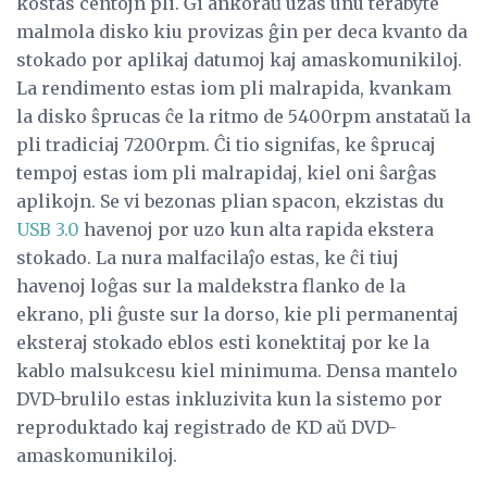
kostas centojn pli. Ĝi ankoraŭ uzas unu terabyte
malmola disko kiu provizas ĝin per deca kvanto da
stokado por aplikaj datumoj kaj amaskomunikiloj.
La rendimento estas iom pli malrapida, kvankam
la disko ŝprucas ĉe la ritmo de 5400rpm anstataŭ la
pli tradiciaj 7200rpm. Ĉi tio signifas, ke ŝprucaj
tempoj estas iom pli malrapidaj, kiel oni ŝarĝas
aplikojn. Se vi bezonas plian spacon, ekzistas du
USB 3.0
havenoj por uzo kun alta rapida ekstera
stokado. La nura malfacilaĵo estas, ke ĉi tiuj
havenoj loĝas sur la maldekstra flanko de la
ekrano, pli ĝuste sur la dorso, kie pli permanentaj
eksteraj stokado eblos esti konektitaj por ke la
kablo malsukcesu kiel minimuma. Densa mantelo
DVD-brulilo estas inkluzivita kun la sistemo por
reproduktado kaj registrado de KD aŭ DVD-
amaskomunikiloj.