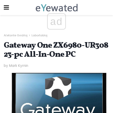
ad
Aĉetante Gvidiloj
Labortabloj
Gateway One ZX6980-UR308
23-pc All-In-One PC
by Mark Kyrnin