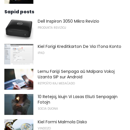
Sapid posts
Dell Inspiron 3050 Mikra Revizio
PRODUKTA REVIZIOJ
Kiel Forigi Kreditkarton De Via ITona Konto
IPAD
Lernu Fariĝi Senpaga aŭ Malpara Vokoj
Uzanta SIP sur Android
RETPOŜTO KAJ MESAĜADO
10 Retejoj, kiujn Vi Lasas Elŝuti Senpagajn
Fotojn
SOCIA DUONA
Kiel Formi Malmola Disko
VINDOZO