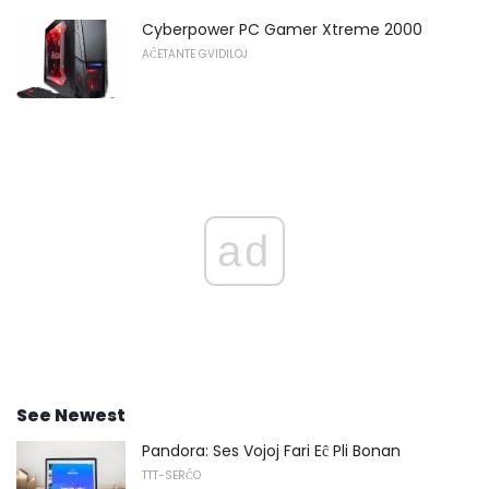
Cyberpower PC Gamer Xtreme 2000
AĈETANTE GVIDILOJ
ad
See Newest
Pandora: Ses Vojoj Fari Eĉ Pli Bonan
TTT-SERĈO