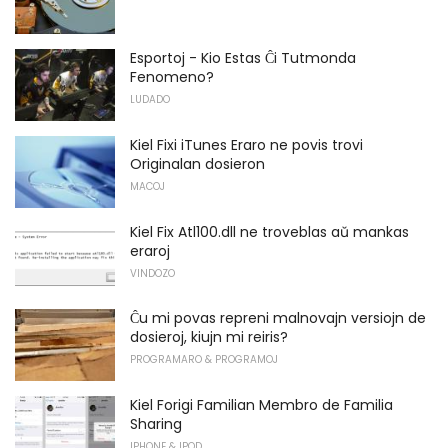
Esportoj - Kio Estas Ĉi Tutmonda
Fenomeno?
LUDADO
Kiel Fixi iTunes Eraro ne povis trovi
Originalan dosieron
MACOJ
Kiel Fix Atl100.dll ne troveblas aŭ mankas
eraroj
VINDOZO
Ĉu mi povas repreni malnovajn versiojn de
dosieroj, kiujn mi reiris?
PROGRAMARO & PROGRAMOJ
Kiel Forigi Familian Membro de Familia
Sharing
IPHONE & IPOD