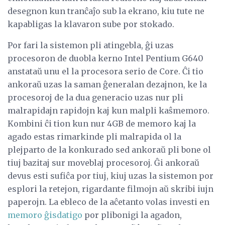
desegnon kun tranĉaĵo sub la ekrano, kiu tute ne
kapabligas la klavaron sube por stokado.
Por fari la sistemon pli atingebla, ĝi uzas
procesoron de duobla kerno Intel Pentium G640
anstataŭ unu el la procesora serio de Core. Ĉi tio
ankoraŭ uzas la saman ĝeneralan dezajnon, ke la
procesoroj de la dua generacio uzas nur pli
malrapidajn rapidojn kaj kun malpli kaŝmemoro.
Kombini ĉi tion kun nur 4GB de memoro kaj la
agado estas rimarkinde pli malrapida ol la
plejparto de la konkurado sed ankoraŭ pli bone ol
tiuj bazitaj sur moveblaj procesoroj. Ĝi ankoraŭ
devus esti sufiĉa por tiuj, kiuj uzas la sistemon por
esplori la retejon, rigardante filmojn aŭ skribi iujn
paperojn. La ebleco de la aĉetanto volas investi en
memoro ĝisdatigo
por plibonigi la agadon,