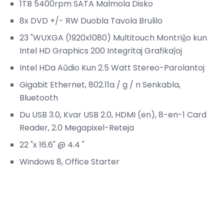
1TB 5400rpm SATA Malmola Disko
8x DVD +/- RW Duobla Tavola Brulilo
23 "WUXGA (1920x1080) Multitouch Montriĝo kun
Intel HD Graphics 200 Integritaj Grafikaĵoj
Intel HDa Aŭdio Kun 2.5 Watt Stereo-Parolantoj
Gigabit Ethernet, 802.11a / g / n Senkabla,
Bluetooth
Du USB 3.0, Kvar USB 2.0, HDMI (en), 8-en-1 Card
Reader, 2.0 Megapixel-Reteja
22 "x 16.6" @ 4.4 "
Windows 8, Office Starter