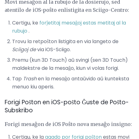
Movi mesaĝon al la rubujo de la dosierujo, sed
atentilo de iOS-poŝto enlistigita en Sciigo-Centro:
Certigu, ke
forĵetitaj mesaĝoj estas metitaj al la
rubujo
.
Trovu la retpoŝton listigita en via langeto de
Sciigoj de
via iOS-Sciigo.
Premu (kun 3D Touch) aŭ svingi (sen 3D Touch)
maldekstre de la mesaĝo, kiun vi volas forigi.
Tap
Trash
en la mesaĝo antaŭvido aŭ kunteksta
menuo kiu aperis.
Forigi Poŝton en iOS-poŝto Ĝuste de Poŝto-
Subskribo
Forigi mesaĝon de iOS Poŝto nova mesaĝo insigno:
Certigu, ke la
agado por forigi poŝton
estas movi