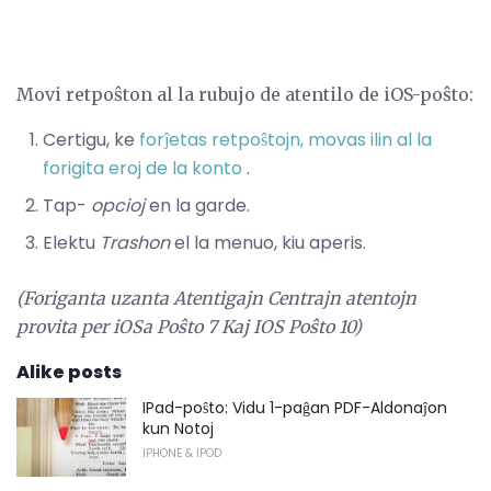
Movi retpoŝton al la rubujo de atentilo de iOS-poŝto:
Certigu, ke
forĵetas retpoŝtojn, movas ilin al la
forigita eroj de la konto
.
Tap-
opcioj
en la garde.
Elektu
Trashon
el la menuo, kiu aperis.
(Foriganta uzanta Atentigajn Centrajn atentojn
provita per iOSa Poŝto 7 Kaj IOS Poŝto 10)
Alike posts
IPad-poŝto: Vidu 1-paĝan PDF-Aldonaĵon
kun Notoj
IPHONE & IPOD