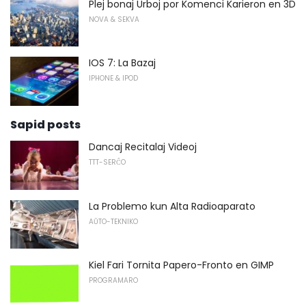
Plej bonaj Urboj por Komenci Karieron en 3D
NOVA & SEKVA
IOS 7: La Bazaj
IPHONE & IPOD
Sapid posts
Dancaj Recitalaj Videoj
TTT-SERĈO
La Problemo kun Alta Radioaparato
AŬTO-TEKNIKO
Kiel Fari Tornita Papero-Fronto en GIMP
PROGRAMARO