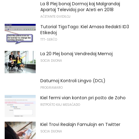
La 8 Plej bonaj Dormoj kaj Malgrandaj
Apartaj Televidoj por Aĉeti en 2018
AĈETANTE GVIDILOJ
Tutorial TigoTago: Kiel Amasa Redakti ID3
Etikedoj
TTT-SERĈO
La 20 Plej bonaj Vendredaj Memoj
SOCIA DUONA
Datumoj Kontroli Lingvo (DCL)
PROGRAMARO
Kiel fermi vian konton pri poŝto de Zoho
RETPOŜTO KAJ MESAĜADO
Kiel Trovi Realajn Famulojn en Twitter
SOCIA DUONA