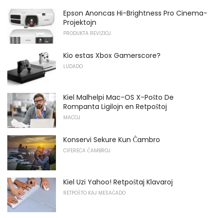
Epson Anoncas Hi-Brightness Pro Cinema-
Projektojn
PRODUKTA REVIZIOJ
Kio estas Xbox Gamerscore?
LUDADO
Kiel Malhelpi Mac-OS X-Poŝto De
Rompanta Ligilojn en Retpoŝtoj
MACOJ
Konservi Sekure Kun Ĉambro
CIFERECA ĈAMBROJ
Kiel Uzi Yahoo! Retpoŝtaj Klavaroj
RETPOŜTO KAJ MESAĜADO