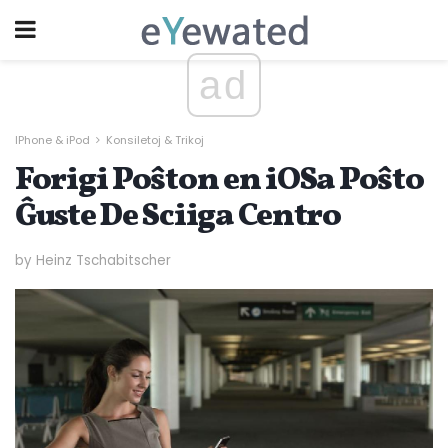
ad
IPhone & iPod
Konsiletoj & Trikoj
Forigi Poŝton en iOSa Poŝto
Ĝuste De Sciiga Centro
by Heinz Tschabitscher