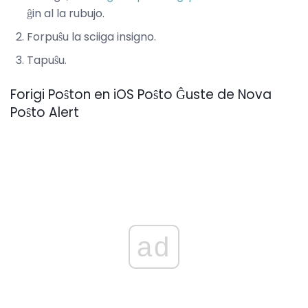
ĝin al la rubujo.
Forpuŝu la sciiga insigno.
Tapuŝu.
Forigi Poŝton en iOS Poŝto Ĝuste de Nova
Poŝto Alert
ad