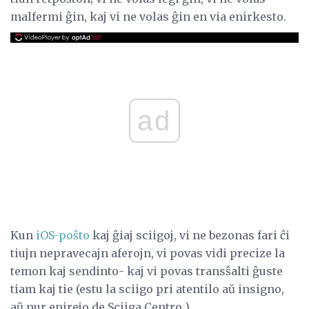
malfermi ĝin, kaj vi ne volas ĝin en via enirkesto.
ad
Kun
iOS-poŝto
kaj ĝiaj sciigoj, vi ne bezonas fari ĉi
tiujn nepravecajn aferojn, vi povas vidi precize la
temon kaj sendinto- kaj vi povas transŝalti ĝuste
tiam kaj tie (estu la sciigo pri atentilo aŭ insigno,
aŭ nur enirejo de Sciiga Centro ).