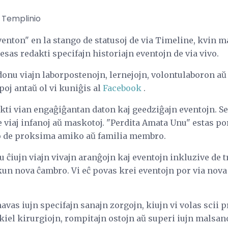
 Templinio
venton" en la stango de statusoj de via Timeline, kvin 
esas redakti specifajn historiajn eventojn de via vivo.
onu viajn laborpostenojn, lernejojn, volontulaboron aŭ 
oj antaŭ ol vi kuniĝis al
Facebook
.
ti vian engaĝiĝantan daton kaj geedziĝajn eventojn. Se 
 viaj infanoj aŭ maskotoj. "Perdita Amata Unu" estas por 
aŝo de proksima amiko aŭ familia membro.
 ĉiujn viajn vivajn aranĝojn kaj eventojn inkluzive de 
n nova ĉambro. Vi eĉ povas krei eventojn por via nova
havas iujn specifajn sanajn zorgojn, kiujn vi volas scii 
kiel kirurgiojn, rompitajn ostojn aŭ superi iujn malsan