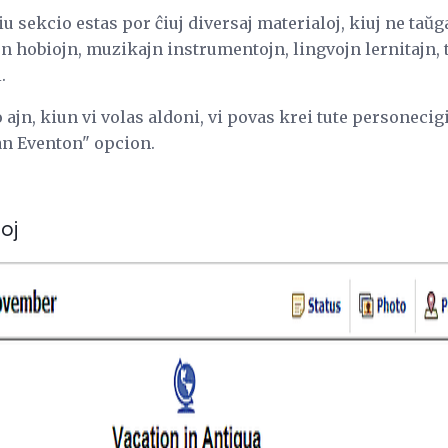
iu sekcio estas por ĉiuj diversaj materialoj, kiuj ne taŭgas
n hobiojn, muzikajn instrumentojn, lingvojn lernitajn, 
.
 ajn, kiun vi volas aldoni, vi povas krei tute personeci
an Eventon" opcion.
oj