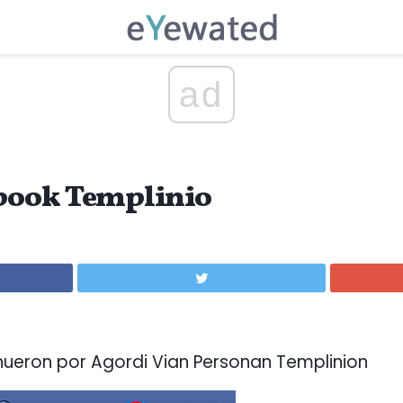
ad
ebook Templinio
nueron por Agordi Vian Personan Templinion