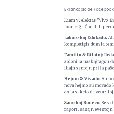
Ekrankopio de Facebook
Kiam vi elektas "Vivo-E
montriĝi. Ĉiu el ili perm
Laboro kaj Edukado:
Ald
kompletigis dum la temp
Familio & Rilatoj:
Redak
aldoni la naskiĝtagon de
iliajn sentojn pri la p
Hejmo & Vivado:
Aldonu
nova hejmo aŭ movado ku
en la sekcio de veturiloj.
Sano kaj Boneco:
Se vi 
raporti sanajn eventojn 