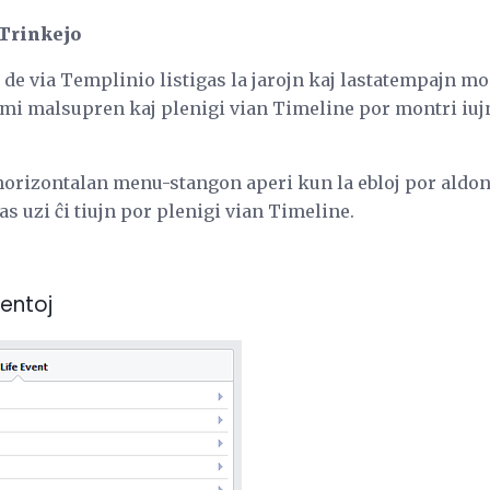
Trinkejo
e via Templinio listigas la jarojn kaj lastatempajn mon
umi malsupren kaj plenigi vian Timeline por montri iujn
horizontalan menu-stangon aperi kun la ebloj por aldon
as uzi ĉi tiujn por plenigi vian Timeline.
ventoj