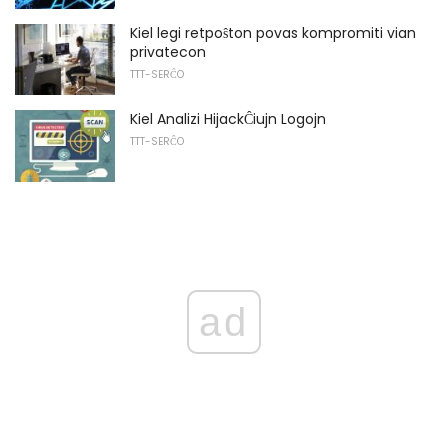
Kiel legi retpoŝton povas kompromiti vian
privatecon
TTT-SERĈO
Kiel Analizi HijackĈiujn Logojn
TTT-SERĈO
ad