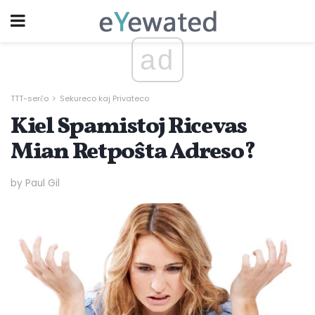
ad
TTT-serĉo
Sekureco kaj Privateco
Kiel Spamistoj Ricevas
Mian Retpoŝta Adreso?
by Paul Gil