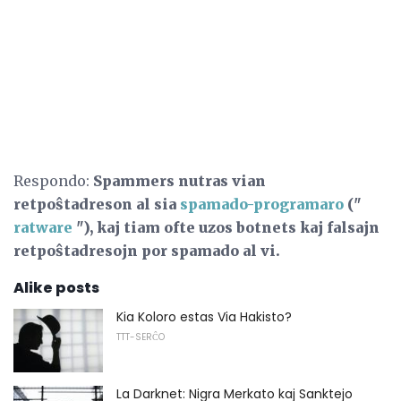
Respondo:
Spammers nutras vian
retpoŝtadreson al sia
spamado-programaro
("
ratware
"), kaj tiam ofte uzos botnets kaj falsajn
retpoŝtadresojn por spamado al vi.
Alike posts
Kia Koloro estas Via Hakisto?
TTT-SERĈO
La Darknet: Nigra Merkato kaj Sanktejo