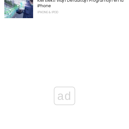
Kiel Elekti Viajn Defaŭltajn Programojn en la
iPhone
IPHONE & IPOD
ad