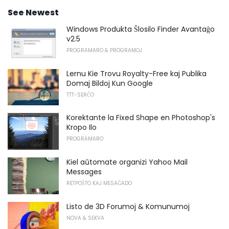
See Newest
Windows Produkta Ŝlosilo Finder Avantaĝo
v2.5
PROGRAMARO & PROGRAMOJ
Lernu Kie Trovu Royalty-Free kaj Publika
Domaj Bildoj Kun Google
TTT-SERĈO
Korektante la Fixed Shape en Photoshop's
Kropo Ilo
PROGRAMARO
Kiel aŭtomate organizi Yahoo Mail
Messages
RETPOŜTO KAJ MESAĜADO
Listo de 3D Forumoj & Komunumoj
NOVA & SEKVA