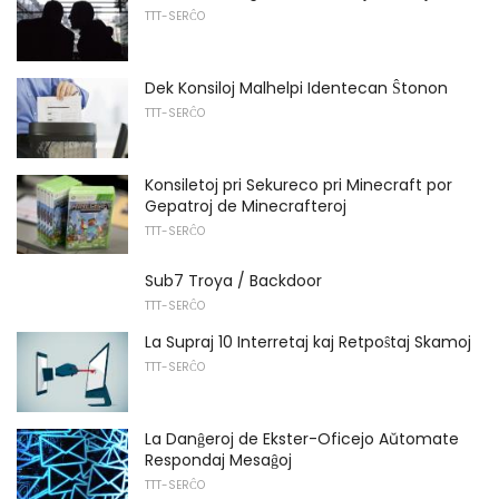
TTT-SERĈO
Dek Konsiloj Malhelpi Identecan Ŝtonon
TTT-SERĈO
Konsiletoj pri Sekureco pri Minecraft por
Gepatroj de Minecrafteroj
TTT-SERĈO
Sub7 Troya / Backdoor
TTT-SERĈO
La Supraj 10 Interretaj kaj Retpoŝtaj Skamoj
TTT-SERĈO
La Danĝeroj de Ekster-Oficejo Aŭtomate
Respondaj Mesaĝoj
TTT-SERĈO