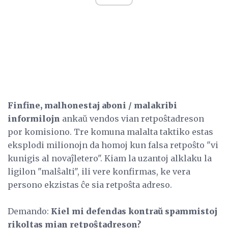
Finfine, malhonestaj aboni / malakribi
informilojn
ankaŭ vendos vian retpoŝtadreson
por komisiono. Tre komuna malalta taktiko estas
eksplodi milionojn da homoj kun falsa retpoŝto "vi
kunigis al novaĵletero". Kiam la uzantoj alklaku la
ligilon "malŝalti", ili vere konfirmas, ke vera
persono ekzistas ĉe sia retpoŝta adreso.
Demando:
Kiel mi defendas kontraŭ spammistoj
rikoltas mian retpoŝtadreson?