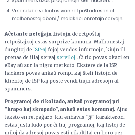
Spammers uzos programojn kiel "hackers".
Vi sendube volontos vian retpoŝtadreson al
malhonestaj aboni / malakribi enretajn servojn.
Aĉetante neleĝajn listojn
de retpoŝtaj
retpoŝtajxoj estas surprize komuna. Malhonestaj
dungitoj de
ISP-aj
fojoj vendos informojn, kiujn ili
prenas de iliaj servaj
serviloj
. Ĉi tio povas okazi en
eBay aŭ sur la nigra merkato. Ekstere de la ISP,
hackers povas ankaŭ rompi kaj ŝteli listojn de
klientoj de ISP kaj poste vendi tiujn adresojn al
spammers.
Programoj de rikoltado, ankaŭ programoj pri
"krapo kaj skrapado", ankaŭ estas komunaj.
Ajna
teksto en retpaĝaro, kiu enhavas "@" karakteron,
estas justa ludo por ĉi tiuj programoj, kaj listoj de
miloj da adresoj povas esti rikoltitaj en horo per