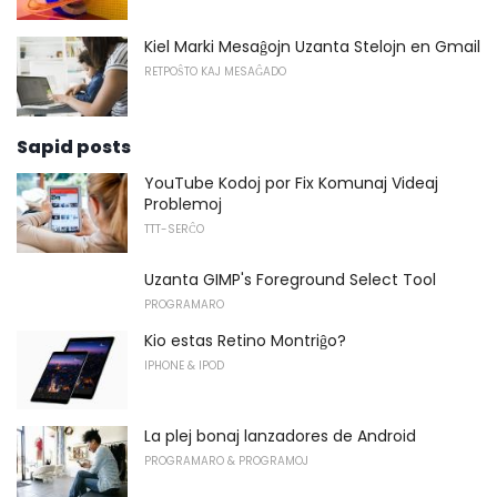
Kiel Marki Mesaĝojn Uzanta Stelojn en Gmail
RETPOŜTO KAJ MESAĜADO
Sapid posts
YouTube Kodoj por Fix Komunaj Videaj
Problemoj
TTT-SERĈO
Uzanta GIMP's Foreground Select Tool
PROGRAMARO
Kio estas Retino Montriĝo?
IPHONE & IPOD
La plej bonaj lanzadores de Android
PROGRAMARO & PROGRAMOJ