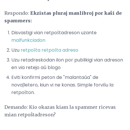
Respondo:
Ekzistas pluraj manlibroj por kaŝi de
spammers:
Disvastigi vian retpoŝtadreson uzante
malfunkciadon
Uzu
retpoŝta retpoŝta adreso
Uzu retadreskodan ilon por publikigi vian adreson
en via retejo aŭ blogo
Eviti konfirmi peton de "malantaŭa" de
novaĵletero, kiun vi ne konas. Simple forviŝu la
retpoŝton.
Demando: Kio okazas kiam la spammer ricevas
mian retpoŝtadreson?