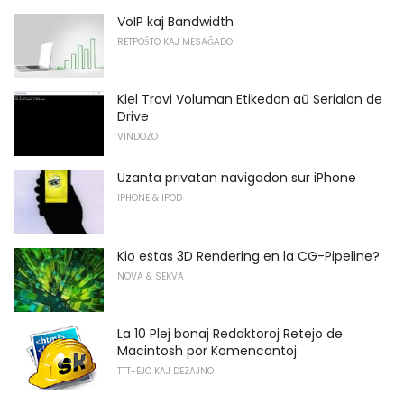
VoIP kaj Bandwidth
RETPOŜTO KAJ MESAĜADO
Kiel Trovi Voluman Etikedon aŭ Serialon de
Drive
VINDOZO
Uzanta privatan navigadon sur iPhone
IPHONE & IPOD
Kio estas 3D Rendering en la CG-Pipeline?
NOVA & SEKVA
La 10 Plej bonaj Redaktoroj Retejo de
Macintosh por Komencantoj
TTT-EJO KAJ DEZAJNO