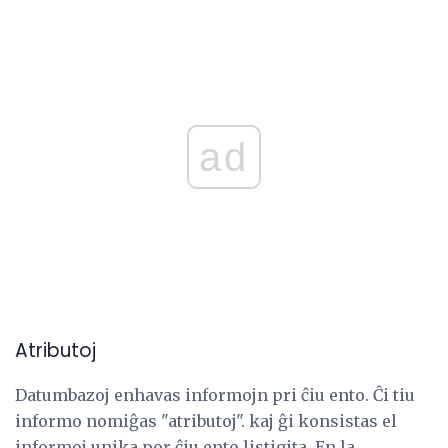
ad
Atributoj
Datumbazoj enhavas informojn pri ĉiu ento. Ĉi tiu
informo nomiĝas "atributoj". kaj ĝi konsistas el
informoj unika por ĉiu ento listigita. En la