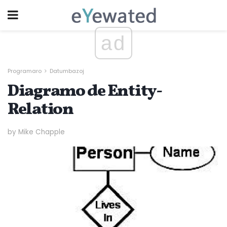
ad
Programaro
Datumbazoj
Diagramo de Entity-
Relation
by Mike Chapple