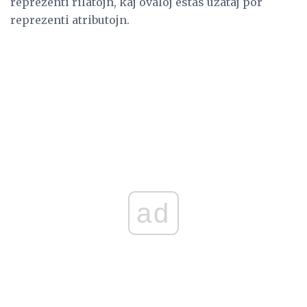
reprezenti rilatojn, kaj ovaloj estas uzataj por
reprezenti atributojn.
ad