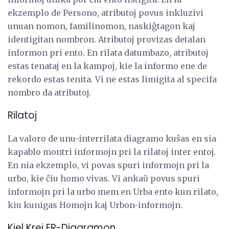
ekzemplo de Persono, atributoj povus inkluzivi
unuan nomon, familinomon, naskiĝtagon kaj
identigitan nombron. Atributoj provizas detalan
informon pri ento. En rilata datumbazo, atributoj
estas tenataj en la kampoj, kie la informo ene de
rekordo estas tenita. Vi ne estas limigita al specifa
nombro da atributoj.
Rilatoj
La valoro de unu-interrilata diagramo kuŝas en sia
kapablo montri informojn pri la rilatoj inter entoj.
En nia ekzemplo, vi povas spuri informojn pri la
urbo, kie ĉiu homo vivas. Vi ankaŭ povus spuri
informojn pri la urbo mem en Urba ento kun rilato,
kiu kunigas Homojn kaj Urbon-informojn.
Kiel Krei ER-Diagramon