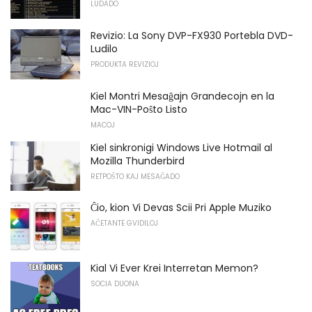
LUDADO
Revizio: La Sony DVP-FX930 Portebla DVD-
Ludilo
PRODUKTA REVIZIOJ
Kiel Montri Mesaĝajn Grandecojn en la
Mac-VIN-Poŝto Listo
MACOJ
Kiel sinkronigi Windows Live Hotmail al
Mozilla Thunderbird
RETPOŜTO KAJ MESAĜADO
Ĉio, kion Vi Devas Scii Pri Apple Muziko
AĈETANTE GVIDILOJ
Kial Vi Ever Krei Interretan Memon?
SOCIA DUONA