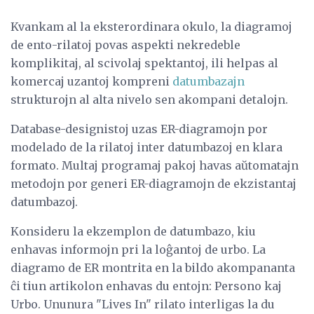
Kvankam al la eksterordinara okulo, la diagramoj
de ento-rilatoj povas aspekti nekredeble
komplikitaj, al scivolaj spektantoj, ili helpas al
komercaj uzantoj kompreni
datumbazajn
strukturojn al alta nivelo sen akompani detalojn.
Database-designistoj uzas ER-diagramojn por
modelado de la rilatoj inter datumbazoj en klara
formato. Multaj programaj pakoj havas aŭtomatajn
metodojn por generi ER-diagramojn de ekzistantaj
datumbazoj.
Konsideru la ekzemplon de datumbazo, kiu
enhavas informojn pri la loĝantoj de urbo. La
diagramo de ER montrita en la bildo akompananta
ĉi tiun artikolon enhavas du entojn: Persono kaj
Urbo. Ununura "Lives In" rilato interligas la du