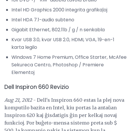
Intel HD Graphics 2000 integrita grafikaĵoj
Intel HDA 7.1-audio subteno
Gigabit Ethernet, 802.11b / g / n senkabla
Kvar USB 3.0, kvar USB 2.0, HDMI, VGA, 19-en-1
karta legilo
Windows 7 Home Premium, Office Starter, McAfee
Sekureca Centro, Photoshop / Premiere
Elementoj
Dell Inspiron 660 Revizio
Aug 21, 2012
- Dell's Inspiron 660 estas la plej nova
komputilo bazita en Intel, kiu portas la antaŭan
Inspiron 620 kaj ĝisdatigis ĝin per kelkaj novaj
funkcioj. Por buĝeto-mensa sistemo preta sub $
500, la kompanio pakis la sistemon kun la