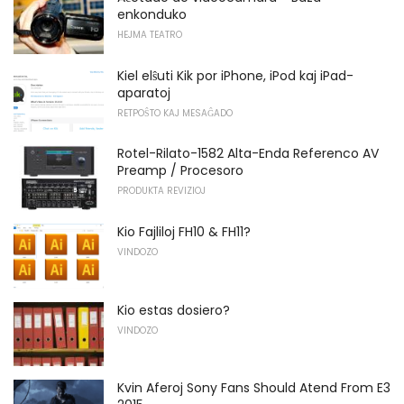
enkonduko
HEJMA TEATRO
Kiel elŝuti Kik por iPhone, iPod kaj iPad-
aparatoj
RETPOŜTO KAJ MESAĜADO
Rotel-Rilato-1582 Alta-Enda Referenco AV
Preamp / Procesoro
PRODUKTA REVIZIOJ
Kio Fajliloj FH10 & FH11?
VINDOZO
Kio estas dosiero?
VINDOZO
Kvin Aferoj Sony Fans Should Atend From E3