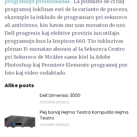
programojn preinstaladas
. La plimulto de ĉi tiuj
programoj inklinas esti de la varianto de procezo,
ekzemple la inkludo de programaro pri sekureco
aŭ antiviruso, kiu havas nur unu monaton de uzo.
Dell progresis kaj efektive provizis iun utilajn
programojn kun la Inspiron 660. Tio inkluzivas
plenan 15-monatan abonon al la Sekureca Centro
pri Sekureco de McAfee same kiel la Adobe
Photoshop kaj Premiere Elements-programoj por
foto kaj video-redaktado.
Alike posts
Dell Dimensio 3000
AĈETANTE GVIDILOJ
Plej bonaj Hejma Teatra Komputila Hejma
Teatro
AĈETANTE GVIDILOJ