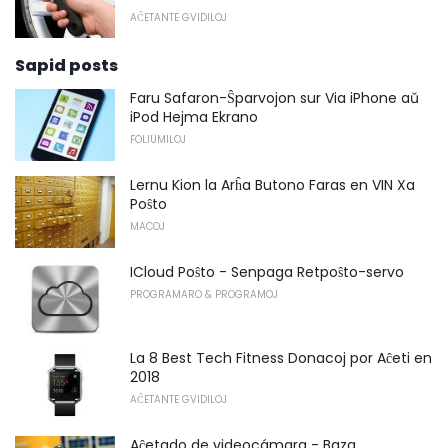
AĈETANTE GVIDILOJ
Sapid posts
Faru Safaron-Ŝparvojon sur Via iPhone aŭ
iPod Hejma Ekrano
FOLIUMILOJ
Lernu Kion la Arĥa Butono Faras en VIN Xa
Poŝto
MACOJ
ICloud Poŝto - Senpaga Retpoŝto-servo
PROGRAMARO & PROGRAMOJ
La 8 Best Tech Fitness Donacoj por Aĉeti en
2018
AĈETANTE GVIDILOJ
Aĉetado de videocámara - Baza