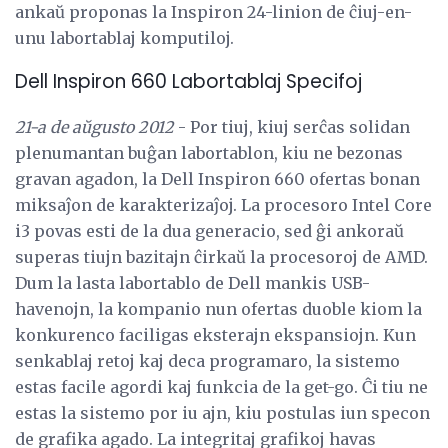
ankaŭ proponas la Inspiron 24-linion de ĉiuj-en-
unu labortablaj komputiloj.
Dell Inspiron 660 Labortablaj Specifoj
21-a de aŭgusto 2012
- Por tiuj, kiuj serĉas solidan
plenumantan buĝan labortablon, kiu ne bezonas
gravan agadon, la Dell Inspiron 660 ofertas bonan
miksaĵon de karakterizaĵoj. La procesoro Intel Core
i3 povas esti de la dua generacio, sed ĝi ankoraŭ
superas tiujn bazitajn ĉirkaŭ la procesoroj de AMD.
Dum la lasta labortablo de Dell mankis USB-
havenojn, la kompanio nun ofertas duoble kiom la
konkurenco faciligas eksterajn ekspansiojn. Kun
senkablaj retoj kaj deca programaro, la sistemo
estas facile agordi kaj funkcia de la get-go. Ĉi tiu ne
estas la sistemo por iu ajn, kiu postulas iun specon
de grafika agado. La integritaj grafikoj havas