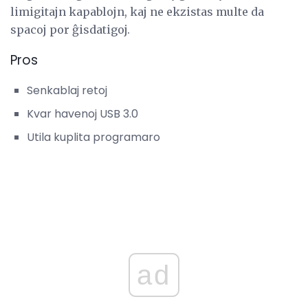
limigitajn kapablojn, kaj ne ekzistas multe da
spacoj por ĝisdatigoj.
Pros
Senkablaj retoj
Kvar havenoj USB 3.0
Utila kuplita programaro
ad