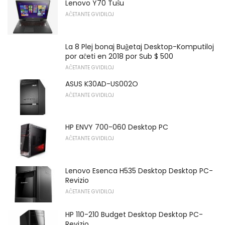
Lenovo Y70 Tuŝu
AĈETANTE GVIDILOJ
La 8 Plej bonaj Buĝetaj Desktop-Komputiloj
por aĉeti en 2018 por Sub $ 500
AĈETANTE GVIDILOJ
ASUS K30AD-US002O
AĈETANTE GVIDILOJ
HP ENVY 700-060 Desktop PC
AĈETANTE GVIDILOJ
Lenovo Esenca H535 Desktop Desktop PC-
Revizio
AĈETANTE GVIDILOJ
HP 110-210 Budget Desktop Desktop PC-
Revizio