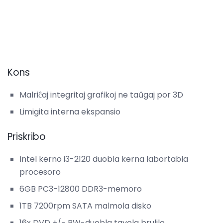
Kons
Malriĉaj integritaj grafikoj ne taŭgaj por 3D
Limigita interna ekspansio
Priskribo
Intel kerno i3-2120 duobla kerna labortabla
procesoro
6GB PC3-12800 DDR3-memoro
1TB 7200rpm SATA malmola disko
16x DVD +/- RW-duobla tavola brulilo