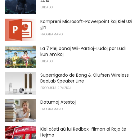
2015
LUDADO
Kompreni Microsoft-Powerpoint kaj Kiel Uzi
ĝin
PROGRAMARO
La 7 Plej bonaj Wii-Partioj-Ludoj por Ludi
kun Amikoj
LUDADO
Superrigardo de Bang & Olufsen Wireless
BeoLab Speaker Line
PRODUKTA REVIZIOJ
Datumaj Atestoj
PROGRAMARO
Kiel aĉeti aŭ lui Redbox-filmon al Rojo ĉe
Hejmo