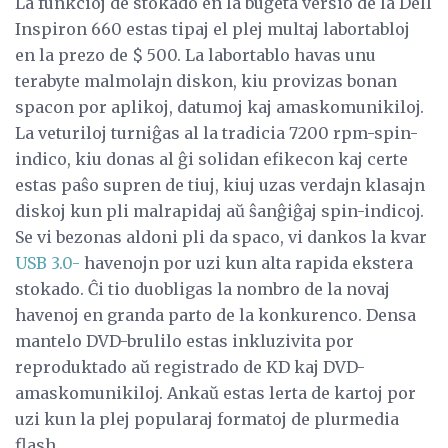
La funkcioj de stokado en la buĝeta versio de la Dell
Inspiron 660 estas tipaj el plej multaj labortabloj
en la prezo de $ 500. La labortablo havas unu
terabyte malmolajn diskon, kiu provizas bonan
spacon por aplikoj, datumoj kaj amaskomunikiloj.
La veturiloj turniĝas al la tradicia 7200 rpm-spin-
indico, kiu donas al ĝi solidan efikecon kaj certe
estas paŝo supren de tiuj, kiuj uzas verdajn klasajn
diskoj kun pli malrapidaj aŭ ŝanĝiĝaj spin-indicoj.
Se vi bezonas aldoni pli da spaco, vi dankos la kvar
USB 3.0-
havenojn por uzi kun alta rapida ekstera
stokado. Ĉi tio duobligas la nombro de la novaj
havenoj en granda parto de la konkurenco. Densa
mantelo DVD-brulilo estas inkluzivita por
reproduktado aŭ registrado de KD kaj DVD-
amaskomunikiloj. Ankaŭ estas lerta de kartoj por
uzi kun la plej popularaj formatoj de plurmedia
flash.