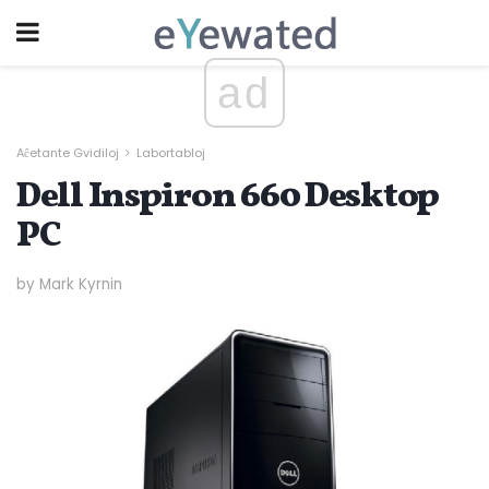
ad
Aĉetante Gvidiloj
Labortabloj
Dell Inspiron 660 Desktop
PC
by Mark Kyrnin