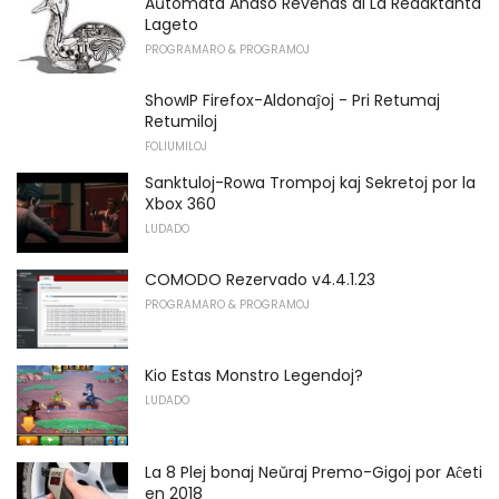
Aŭtomata Anaso Revenas al La Redaktanta
Lageto
PROGRAMARO & PROGRAMOJ
ShowIP Firefox-Aldonaĵoj - Pri Retumaj
Retumiloj
FOLIUMILOJ
Sanktuloj-Rowa Trompoj kaj Sekretoj por la
Xbox 360
LUDADO
COMODO Rezervado v4.4.1.23
PROGRAMARO & PROGRAMOJ
Kio Estas Monstro Legendoj?
LUDADO
La 8 Plej bonaj Neŭraj Premo-Gigoj por Aĉeti
en 2018