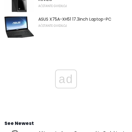
AĈETANTE GVIDILOJ
ASUS X75A-XH51 17.3inch Laptop-PC
AĈETANTE GVIDILOJ
ad
See Newest