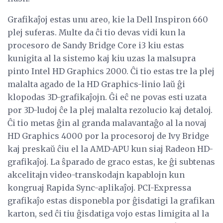
Grafikaĵoj estas unu areo, kie la Dell Inspiron 660
plej suferas. Multe da ĉi tio devas vidi kun la
procesoro de Sandy Bridge Core i3 kiu estas
kunigita al la sistemo kaj kiu uzas la malsupra
pinto Intel HD Graphics 2000. Ĉi tio estas tre la plej
malalta agado de la HD Graphics-linio laŭ ĝi
klopodas 3D-grafikaĵojn. Ĝi eĉ ne povas esti uzata
por 3D-ludoj ĉe la plej malalta rezolucio kaj detaloj.
Ĉi tio metas ĝin al granda malavantaĝo al la novaj
HD Graphics 4000 por la procesoroj de Ivy Bridge
kaj preskaŭ ĉiu el la AMD-APU kun siaj Radeon HD-
grafikaĵoj. La ŝparado de graco estas, ke ĝi subtenas
akcelitajn video-transkodajn kapablojn kun
kongruaj Rapida Sync-aplikaĵoj. PCI-Expressa
grafikaĵo estas disponebla por ĝisdatigi la grafikan
karton, sed ĉi tiu ĝisdatiga vojo estas limigita al la