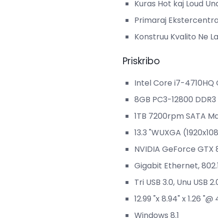
Kuras Hot kaj Loud Un
Primaraj Ekstercentra
Konstruu Kvalito Ne La
Priskribo
Intel Core i7-4710HQ
8GB PC3-12800 DDR
1TB 7200rpm SATA Ma
13.3 "WUXGA (1920x108
NVIDIA GeForce GTX 
Gigabit Ethernet, 802.
Tri USB 3.0, Unu USB 2.
12.99 "x 8.94" x 1.26 "@ 
Windows 8.1