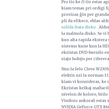
Pro tio ke ĉi tio estas
kiam temas pri ordigi X
provizas ĝin per granda 
pli da efikeco, eblas a
solida ŝtata disko
. Aldo
la malmola disko. Se vi 
kun alta rapida ekstera s
sistemo kune kun la HDMI
ekzistas DVD-burnilo en 
siajn ludojn per cifereca
Nun la ŝelo Clevo W230S
elektis uzi la norman 13
kiam vi konsideras, ke n
Ekzistas kelkaj malfaci
nivelon de koloro, brilo 
Vindozo ankoraŭ estas su
NVIDIA GeForce GTX 860M