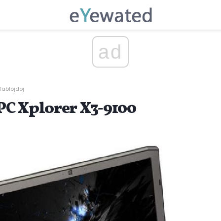
ad
Tablojdoj
C Xplorer X3-9100