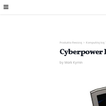
Produkta Revizioj
Komputiloj kaj 
Cyberpower P
by Mark Kyrnin