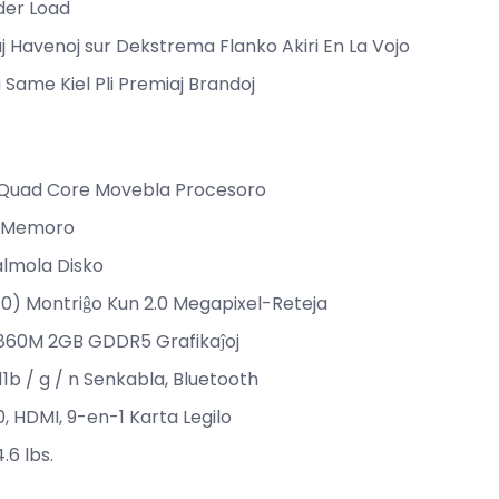
der Load
j Havenoj sur Dekstrema Flanko Akiri En La Vojo
 Same Kiel Pli Premiaj Brandoj
 Quad Core Movebla Procesoro
3 Memoro
lmola Disko
0) Montriĝo Kun 2.0 Megapixel-Reteja
860M 2GB GDDR5 Grafikaĵoj
11b / g / n Senkabla, Bluetooth
0, HDMI, 9-en-1 Karta Legilo
4.6 lbs.