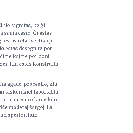
 tio signifas, ke ĝi
la sama ĉasio. Ĝi estas
i estas relative dika je
 tio estas desegnita por
i tie kaj tie por doni
zer, kiu estas konstruita
alta agado-procesilo, kiu
n taskon kiel labortabla
 tiu procesoro kune kun
fiĉe moderaj ŝarĝoj. La
lan sperton kun