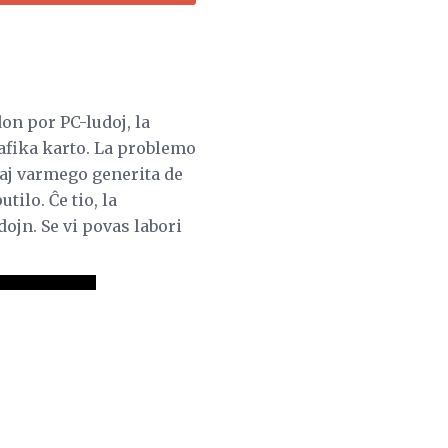
don por PC-ludoj, la
afika karto. La problemo
aj varmego generita de
tilo. Ĉe tio, la
dojn. Se vi povas labori