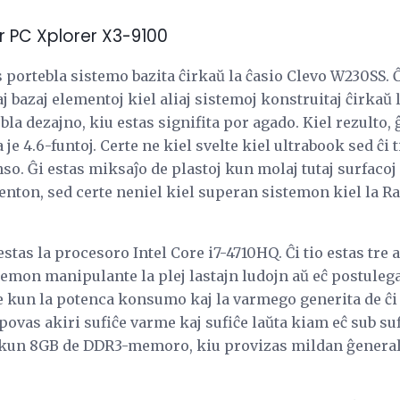
r PC Xplorer X3-9100
 portebla sistemo bazita ĉirkaŭ la ĉasio Clevo W230SS. Ĉi
j bazaj elementoj kiel aliaj sistemoj konstruitaj ĉirkaŭ 
a dezajno, kiu estas signifita por agado. Kiel rezulto, ĝ
a je 4.6-funtoj. Certe ne kiel svelte kiel ultrabook sed ĉi
o. Ĝi estas miksaĵo de plastoj kun molaj tutaj surfacoj ĉ
nton, sed certe neniel kiel superan sistemon kiel la Ra
stas la procesoro Intel Core i7-4710HQ. Ĉi tio estas tre 
emon manipulante la plej lastajn ludojn aŭ eĉ postulega
 kun la potenca konsumo kaj la varmego generita de ĉi
 povas akiri sufiĉe varme kaj sufiĉe laŭta kiam eĉ sub su
a kun 8GB de DDR3-memoro, kiu provizas mildan ĝenera