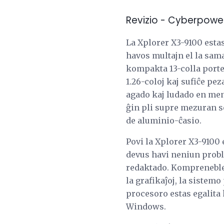
Revizio - Cyberpowe
La Xplorer X3-9100 estas
havos multajn el la sama
kompakta 13-colla portebl
1.26-coloj kaj sufiĉe pez
agado kaj ludado en mens
ĝin pli supre mezuran se
de aluminio-ĉasio.
Povi la Xplorer X3-9100 e
devus havi neniun probl
redaktado. Kompreneble
la grafikaĵoj, la sistemo
procesoro estas egalit
Windows.