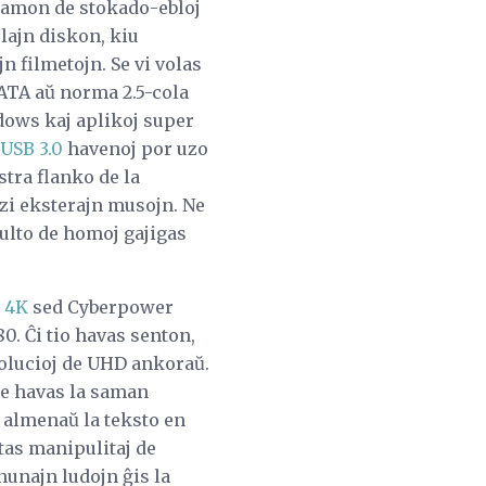
gamon de stokado-ebloj
lajn diskon, kiu
n filmetojn. Se vi volas
ATA aŭ norma 2.5-cola
dows kaj aplikoj super
USB 3.0
havenoj por uzo
stra flanko de la
uzi eksterajn musojn. Ne
multo de homoj gajigas
ŭ
4K
sed Cyberpower
0. Ĉi tio havas senton,
zolucioj de UHD ankoraŭ.
ne havas la saman
e almenaŭ la teksto en
tas manipulitaj de
unajn ludojn ĝis la