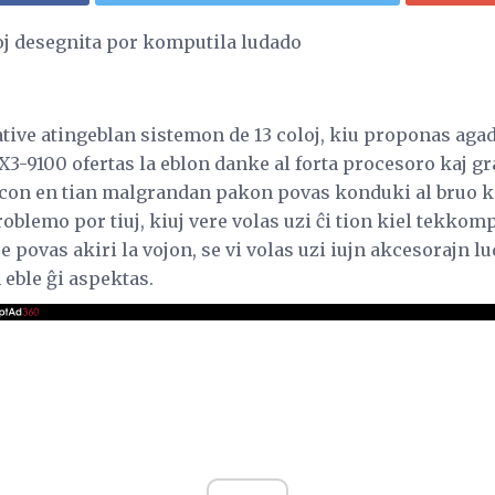
oj desegnita por komputila ludado
elative atingeblan sistemon de 13 coloj, kiu proponas aga
3-9100 ofertas la eblon danke al forta procesoro kaj gr
ncon en tian malgrandan pakon povas konduki al bruo k
roblemo por tiuj, kiuj vere volas uzi ĉi tion kiel tekkompu
 povas akiri la vojon, se vi volas uzi iujn akcesorajn lu
m eble ĝi aspektas.