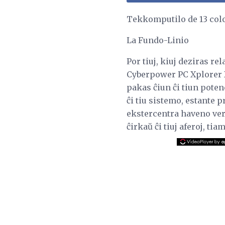
Tekkomputilo de 13 col
La Fundo-Linio
Por tiuj, kiuj deziras r
Cyberpower PC Xplorer X
pakas ĉiun ĉi tiun pote
ĉi tiu sistemo, estante p
ekstercentra haveno vere
ĉirkaŭ ĉi tiuj aferoj, tia