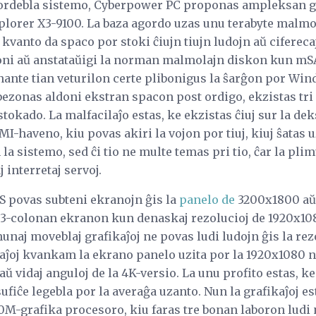
 agordebla sistemo, Cyberpower PC proponas ampleksan 
plorer X3-9100. La baza agordo uzas unu terabyte malmo
kvanto da spaco por stoki ĉiujn tiujn ludojn aŭ ciferecaj
ldoni aŭ anstataŭigi la norman malmolajn diskon kun mS
nante tian veturilon certe plibonigus la ŝarĝon por Win
bezonas aldoni ekstran spacon post ordigo, ekzistas tri
tokado. La malfacilaĵo estas, ke ekzistas ĉiuj sur la dek
-haveno, kiu povas akiri la vojon por tiuj, kiuj ŝatas 
la sistemo, sed ĉi tio ne multe temas pri tio, ĉar la pli
j interretaj servoj.
S povas subteni ekranojn ĝis la
panelo de
3200x1800 a
.3-colonan ekranon kun denaskaj rezolucioj de 1920x108
unaj moveblaj grafikaĵoj ne povas ludi ludojn ĝis la re
laĵoj kvankam la ekrano panelo uzita por la 1920x1080 
aŭ vidaj anguloj de la 4K-versio. La unu profito estas, k
fiĉe legebla por la averaĝa uzanto. Nun la grafikaĵoj es
-grafika procesoro, kiu faras tre bonan laboron ludi n