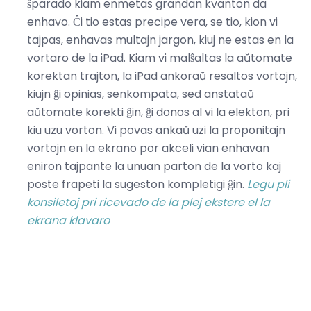
ŝparado kiam enmetas grandan kvanton da
enhavo. Ĉi tio estas precipe vera, se tio, kion vi
tajpas, enhavas multajn jargon, kiuj ne estas en la
vortaro de la iPad. Kiam vi malŝaltas la aŭtomate
korektan trajton, la iPad ankoraŭ resaltos vortojn,
kiujn ĝi opinias, senkompata, sed anstataŭ
aŭtomate korekti ĝin, ĝi donos al vi la elekton, pri
kiu uzu vorton. Vi povas ankaŭ uzi la proponitajn
vortojn en la ekrano por akceli vian enhavan
eniron tajpante la unuan parton de la vorto kaj
poste frapeti la sugeston kompletigi ĝin.
Legu pli
konsiletoj pri ricevado de la plej ekstere el la
ekrana klavaro