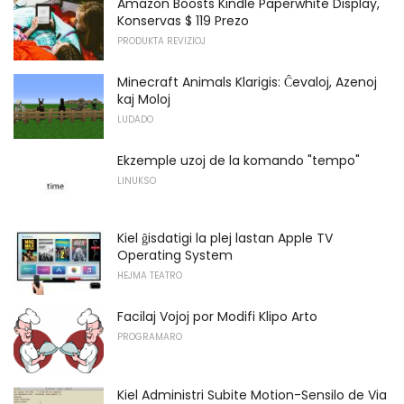
Amazon Boosts Kindle Paperwhite Display,
Konservas $ 119 Prezo
PRODUKTA REVIZIOJ
Minecraft Animals Klarigis: Ĉevaloj, Azenoj
kaj Moloj
LUDADO
Ekzemple uzoj de la komando "tempo"
LINUKSO
Kiel ĝisdatigi la plej lastan Apple TV
Operating System
HEJMA TEATRO
Facilaj Vojoj por Modifi Klipo Arto
PROGRAMARO
Kiel Administri Subite Motion-Sensilo de Via