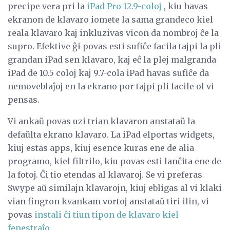
precipe vera pri la
iPad Pro 12.9-coloj
, kiu havas
ekranon de klavaro iomete la sama grandeco kiel
reala klavaro kaj inkluzivas vicon da nombroj ĉe la
supro. Efektive ĝi povas esti sufiĉe facila tajpi la pli
grandan iPad sen klavaro, kaj eĉ la plej malgranda
iPad de 10.5 coloj kaj 9.7-cola iPad havas sufiĉe da
nemoveblaĵoj en la ekrano por tajpi pli facile ol vi
pensas.
Vi ankaŭ povas uzi trian klavaron anstataŭ la
defaŭlta ekrano klavaro. La iPad elportas widgets,
kiuj estas apps, kiuj esence kuras ene de alia
programo, kiel filtrilo, kiu povas esti lanĉita ene de
la fotoj. Ĉi tio etendas al klavaroj. Se vi preferas
Swype aŭ similajn klavarojn, kiuj ebligas al vi klaki
vian fingron kvankam vortoj anstataŭ tiri ilin, vi
povas
instali ĉi tiun tipon de klavaro kiel
fenestraĵo
.