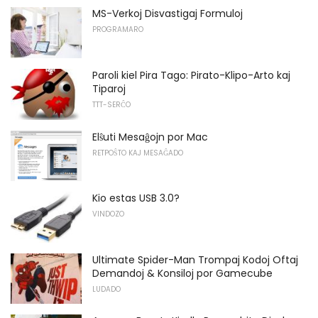
MS-Verkoj Disvastigaj Formuloj
PROGRAMARO
Paroli kiel Pira Tago: Pirato-Klipo-Arto kaj
Tiparoj
TTT-SERĈO
Elŝuti Mesaĝojn por Mac
RETPOŜTO KAJ MESAĜADO
Kio estas USB 3.0?
VINDOZO
Ultimate Spider-Man Trompaj Kodoj Oftaj
Demandoj & Konsiloj por Gamecube
LUDADO