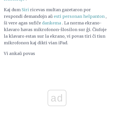
Kaj dum
Siri
ricevas multan gazetaron por
respondi demandojn aŭ
esti personan helpanton
,
ŝi vere agas sufiĉe
dankema
. La norma ekrano-
klavaro havas mikrofonon-ŝlosilon sur ĝi. Ĉiufoje
la klavaro estas sur la ekrano, vi povas tiri ĉi tiun
mikrofonon kaj dikti vian iPad.
Vi ankaŭ povas
ad