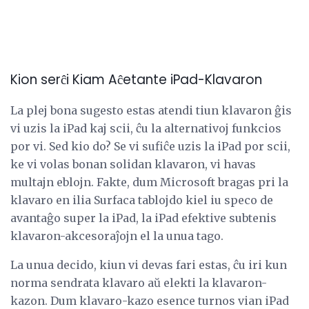
Kion serĉi Kiam Aĉetante iPad-Klavaron
La plej bona sugesto estas atendi tiun klavaron ĝis
vi uzis la iPad kaj scii, ĉu la alternativoj funkcios
por vi. Sed kio do? Se vi sufiĉe uzis la iPad por scii,
ke vi volas bonan solidan klavaron, vi havas
multajn eblojn. Fakte, dum Microsoft bragas pri la
klavaro en ilia Surfaca tablojdo kiel iu speco de
avantaĝo super la iPad, la iPad efektive subtenis
klavaron-akcesoraĵojn el la unua tago.
La unua decido, kiun vi devas fari estas, ĉu iri kun
norma sendrata klavaro aŭ elekti la klavaron-
kazon. Dum klavaro-kazo esence turnos vian iPad