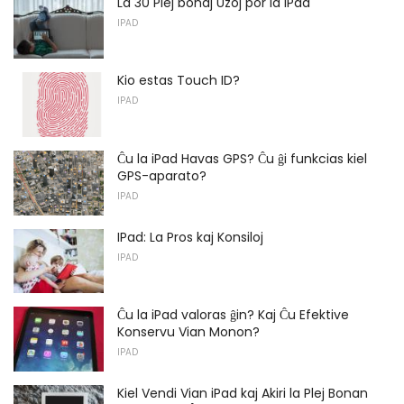
La 30 Plej bonaj Uzoj por la iPad
IPAD
Kio estas Touch ID?
IPAD
Ĉu la iPad Havas GPS? Ĉu ĝi funkcias kiel
GPS-aparato?
IPAD
IPad: La Pros kaj Konsiloj
IPAD
Ĉu la iPad valoras ĝin? Kaj Ĉu Efektive
Konservu Vian Monon?
IPAD
Kiel Vendi Vian iPad kaj Akiri la Plej Bonan