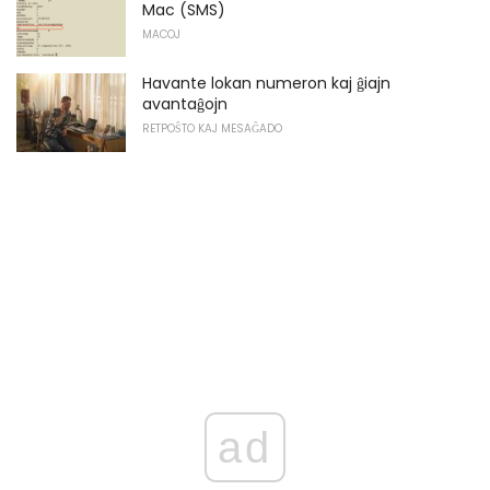
Mac (SMS)
MACOJ
Havante lokan numeron kaj ĝiajn
avantaĝojn
RETPOŜTO KAJ MESAĜADO
ad