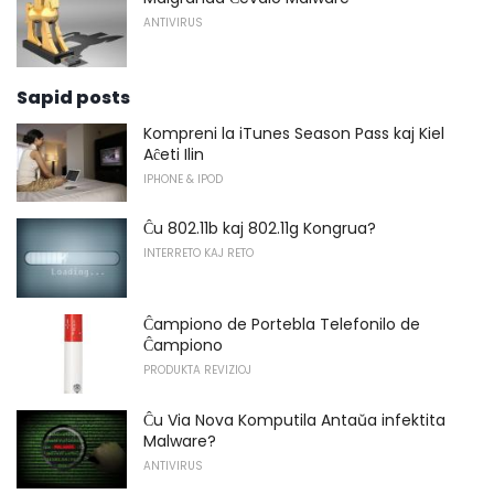
ANTIVIRUS
Sapid posts
Kompreni la iTunes Season Pass kaj Kiel
Aĉeti Ilin
IPHONE & IPOD
Ĉu 802.11b kaj 802.11g Kongrua?
INTERRETO KAJ RETO
Ĉampiono de Portebla Telefonilo de
Ĉampiono
PRODUKTA REVIZIOJ
Ĉu Via Nova Komputila Antaŭa infektita
Malware?
ANTIVIRUS