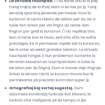
La virtuala touchpad.
Ĉi tiu estas unu el la plej
freŝaj trajtoj de la iPad, kiam vi lernas pri ĝi. Tutaj
ekranaj aparatoj ĝenerale permesas movi la
kursoron al certa teksto de teksto per tio, ke vi
tuŝas tiun areon per via fingro aŭ tenas vian
fingron por gvidi la kursoron. Ĉi tio replikas tion,
kion ni faras kun la muso, sed ofte ofte ne sufiĉe
precizigas, ke ni permesas rapide loki la kursoron,
kie ni volas aŭ elekti grandan tekston. La virtuala
touchpad forigas ĉi tiun problemon turnante la
ekranan klavaron en touchpad kiam vi tuŝas la
ekranon per du fingroj. Dum vi movas viajn fingrojn
ĉirkaŭ la ekrano táctil, la kursoro movos kun ili,
permesante pli precizan kontrolon super ĝi.
Ortografiaj kaj vortaj sugestoj.
Dum
aŭtomate korektaĵoj funkcias kun klavaro, la
funkcio ofte malŝparas pli da tempo ol ĝia