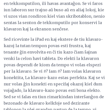
en tekkomputilon, ili havas avantaĝon. Se vi faros
iun laboron sur trajno aŭ buso aŭ en aliaj lokoj, kie
vi uzos vian rondiron kiel vian skribotablon, nenio
sentas la senton de tekkomputilo por konservi la
klavaron kaj la ekranon senĉese.
Sed ricevinte la iPad en kaj ekstere de tiu klavaro-
kazoj la tutan tempon povas esti frustra, kaj
tenante ĝin envolvita en ĉi tiu kazo ĉiam ŝajnas
venki la celon havi tableta. Do elekti la klavaron
povas dependi de kiom da tempo vi volas elspezi
per la klavaro. Se vi #? Iam #? Iam volas klavaron
konektita, La klavaro-kazo estas perfekta. Kaj se vi
nur volas ĝin konekti en specifaj okazoj kiel dum
vojaĝado, la klavaro-kazo povas esti bona elekto.
Sed se vi falas en tiun rimarkindan interŝanĝon de
bezonado de klavaro kelkfoje sed dezirante
tablonon la plej grandan parton de la tempo, vi