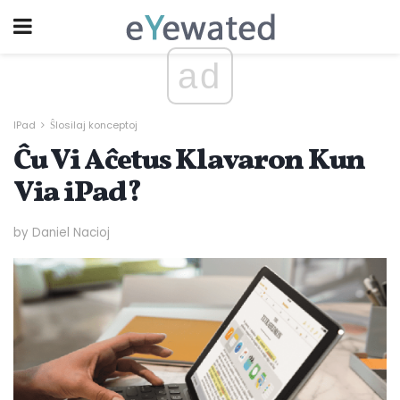
ad
IPad
Ŝlosilaj konceptoj
Ĉu Vi Aĉetus Klavaron Kun
Via iPad?
by Daniel Nacioj