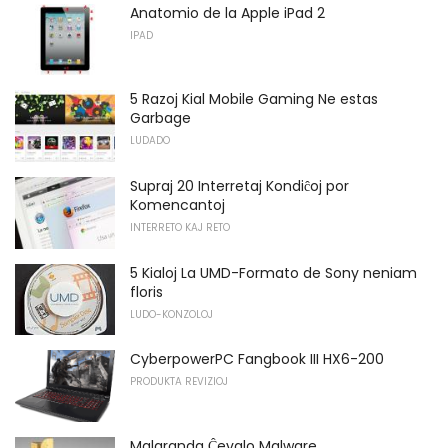
Anatomio de la Apple iPad 2
IPAD
5 Razoj Kial Mobile Gaming Ne estas
Garbage
LUDADO
Supraj 20 Interretaj Kondiĉoj por
Komencantoj
INTERRETO KAJ RETO
5 Kialoj La UMD-Formato de Sony neniam
floris
LUDO-KONZOLOJ
CyberpowerPC Fangbook III HX6-200
PRODUKTA REVIZIOJ
Malgranda Ĉevalo Malware