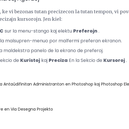
ia, ke vi bezonas tutan precizecon la tutan tempon, vi p
ecizajn kursorojn. Jen kiel:
CC
sur la menu-stango kaj elektu
Preferojn
.
la malsupren-menuo por malfermi preferan ekranon.
a maldekstra panelo de la ekrano de preferoj.
Sekcio de
Kuristoj
kaj
Preciza
En la Sekcio de
Kursoroj
.
la Antaŭdifinitan Administranton en Photoshop kaj Photoshop E
e en Via Desegna Projekto