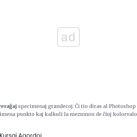
ad
veraĝaj
specimenaj grandecoj. Ĉi tio diras al Photoshop r
imena punkto kaj kalkuli la mezumon de ĉiuj kolorvalor
Kursaj Agordoj