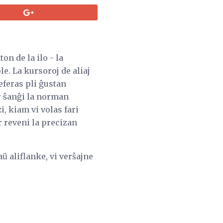
n de la ilo - la
e. La kursoroj de aliaj
referas pli ĝustan
or ŝanĝi la norman
i, kiam vi volas fari
r reveni la precizan
aŭ aliflanke, vi verŝajne