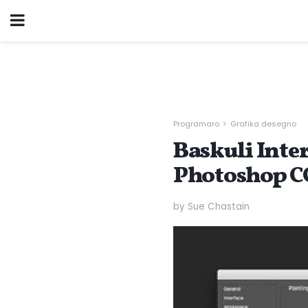
Programaro
Grafika desegno
Baskuli Inte
Photoshop C
by Sue Chastain