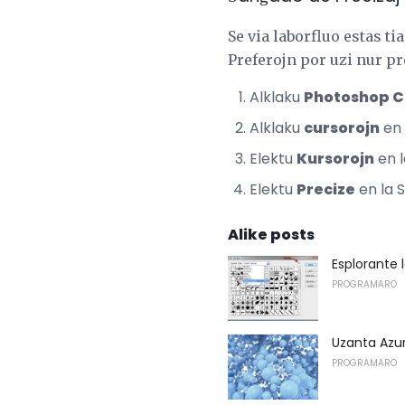
Se via laborfluo estas t
Preferojn por uzi nur pr
Alklaku
Photoshop 
Alklaku
cursorojn
en 
Elektu
Kursorojn
en l
Elektu
Precize
en la 
Alike posts
Esplorante 
PROGRAMARO
Uzanta Azur
PROGRAMARO