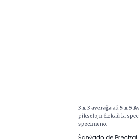
3 x 3 averaĝa
aŭ
5 x 5 A
pikselojn ĉirkaŭ la spec
specimeno.
Ŝanĝado de Precizaj 