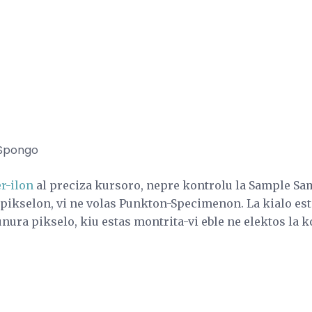
 Spongo
r-ilon
al preciza kursoro, nepre kontrolu la Sample Samp
 pikselon, vi ne volas Punkton-Specimenon. La kialo es
unura pikselo, kiu estas montrita-vi eble ne elektos la k