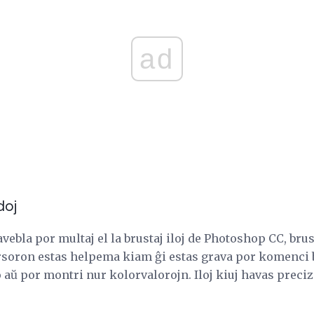
ad
doj
ebla por multaj el la brustaj iloj de Photoshop CC, brush
ursoron estas helpema kiam ĝi estas grava por komenci
 aŭ por montri nur kolorvalorojn. Iloj kiuj havas preci