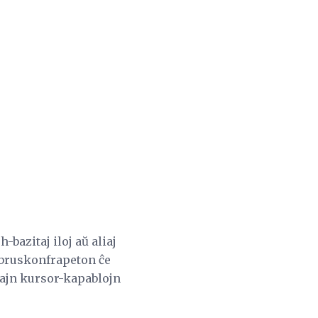
-bazitaj iloj aŭ aliaj
 bruskonfrapeton ĉe
zajn kursor-kapablojn