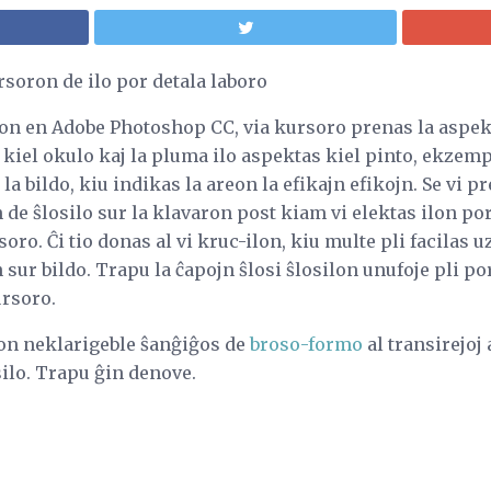
ursoron de ilo por detala laboro
lon en Adobe Photoshop CC, via kursoro prenas la aspekto
kiel okulo kaj la pluma ilo aspektas kiel pinto, ekzempl
la bildo, kiu indikas la areon la efikajn efikojn. Se vi p
 de ŝlosilo sur la klavaron post kiam vi elektas ilon p
ro. Ĉi tio donas al vi kruc-ilon, kiu multe pli facilas uz
 sur bildo. Trapu la ĉapojn ŝlosi ŝlosilon unufoje pli po
rsoro.
ron neklarigeble ŝanĝiĝos de
broso-formo
al transirejoj 
silo. Trapu ĝin denove.