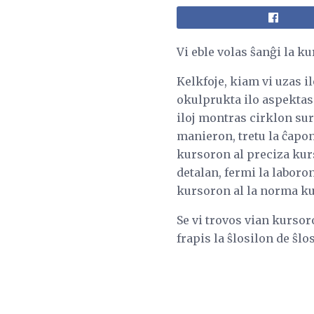
Vi eble volas ŝanĝi la k
Kelkfoje, kiam vi uzas i
okulprukta ilo aspektas 
iloj montras cirklon sur 
manieron, tretu la ĉapon
kursoron al preciza kurso
detalan, fermi la laboron
kursoron al la norma ku
Se vi trovos vian kurso
frapis la ŝlosilon de ŝlo