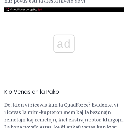
nur povus esti la atesta nivelo de vi.
ad
Kio Venas en la Pako
Do, kion vi ricevas kun la QuadForce? Evidente, vi
ricevas la mini-kupteron mem kaj la bezonajn
remotajn kaj remetojn, kiel ekstrajn rotor-klingojn.
La bona novaĵo estas, ke ĝi ankaŭ venas kun kvar