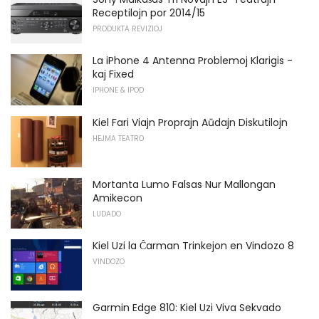
Receptilojn por 2014/15
PRODUKTA REVIZIOJ
La iPhone 4 Antenna Problemoj Klarigis -
kaj Fixed
IPHONE & IPOD
Kiel Fari Viajn Proprajn Aŭdajn Diskutilojn
HEJMA TEATRO
Mortanta Lumo Falsas Nur Mallongan
Amikecon
LUDADO
Kiel Uzi la Ĉarman Trinkejon en Vindozo 8
VINDOZO
Garmin Edge 810: Kiel Uzi Viva Sekvado