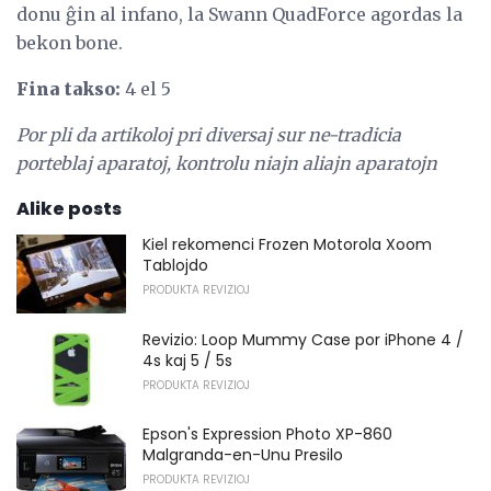
donu ĝin al infano, la Swann QuadForce agordas la
bekon bone.
Fina takso:
4 el 5
Por pli da artikoloj pri diversaj sur ne-tradicia
porteblaj aparatoj, kontrolu niajn aliajn aparatojn
Alike posts
Kiel rekomenci Frozen Motorola Xoom
Tablojdo
PRODUKTA REVIZIOJ
Revizio: Loop Mummy Case por iPhone 4 /
4s kaj 5 / 5s
PRODUKTA REVIZIOJ
Epson's Expression Photo XP-860
Malgranda-en-Unu Presilo
PRODUKTA REVIZIOJ