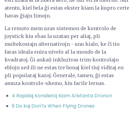
atentu, kiel bela ĝi estas ekster kiam la kupro certe
havas ĝiajn limojn.
La remoto mem uzas sistemon de kontrolo de
joystick kiu eĥas la uzatan per aliaj, pli
multekostajn alternativojn - unu kialo, ke ĉi tio
faras ideala enira nivelo al la mondo de la
kvadratoj. Ĝi ankaŭ inkluzivas trim-kontrolajn
eblojn sed ili ne estas tre bonaj kiel tiuj viditaj en
pli popularaj kazoj. Ĝenerale, tamen, ĝi estas
amuza kontrolo-skemo, kiu facile lernas.
4 Rapidaj Konsiletoj Kiam Aĉetanta Dronon
9 Do kaj Don'ts When Flying Drones