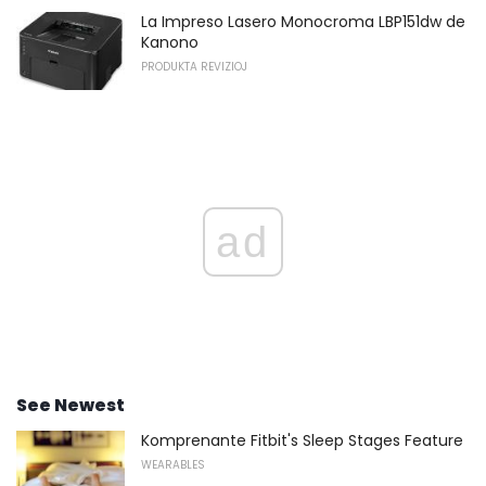
La Impreso Lasero Monocroma LBP151dw de
Kanono
PRODUKTA REVIZIOJ
ad
See Newest
Komprenante Fitbit's Sleep Stages Feature
WEARABLES