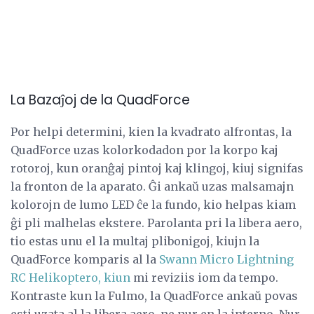
La Bazaĵoj de la QuadForce
Por helpi determini, kien la kvadrato alfrontas, la
QuadForce uzas kolorkodadon por la korpo kaj
rotoroj, kun oranĝaj pintoj kaj klingoj, kiuj signifas
la fronton de la aparato. Ĝi ankaŭ uzas malsamajn
kolorojn de lumo LED ĉe la fundo, kio helpas kiam
ĝi pli malhelas ekstere. Parolanta pri la libera aero,
tio estas unu el la multaj plibonigoj, kiujn la
QuadForce komparis al la
Swann Micro Lightning
RC Helikoptero, kiun
mi reviziis iom da tempo.
Kontraste kun la Fulmo, la QuadForce ankaŭ povas
esti uzata al la libera aero, ne nur en la interno. Nur