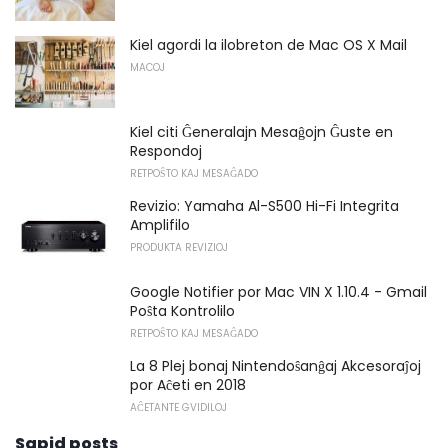
Kiel agordi la ilobreton de Mac OS X Mail
MACOJ
Kiel citi Ĝeneralajn Mesaĝojn Ĝuste en
Respondoj
RETPOŜTO KAJ MESAĜADO
Revizio: Yamaha Al-S500 Hi-Fi Integrita
Amplifilo
PRODUKTA REVIZIOJ
Google Notifier por Mac VIN X 1.10.4 - Gmail
Poŝta Kontrolilo
RETPOŜTO KAJ MESAĜADO
La 8 Plej bonaj Nintendoŝanĝaj Akcesoraĵoj
por Aĉeti en 2018
AĈETANTE GVIDILOJ
Sapid posts