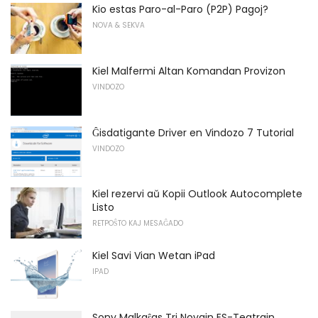
Kio estas Paro-al-Paro (P2P) Pagoj?
NOVA & SEKVA
Kiel Malfermi Altan Komandan Provizon
VINDOZO
Ĝisdatigante Driver en Vindozo 7 Tutorial
VINDOZO
Kiel rezervi aŭ Kopii Outlook Autocomplete
Listo
RETPOŜTO KAJ MESAĜADO
Kiel Savi Vian Wetan iPad
IPAD
Sony Malkaŝas Tri Novajn ES-Teatrajn