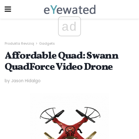
ad
Produkta Revizioj
Gadgets
Affordable Quad: Swann
QuadForce Video Drone
by Jason Hidalgo