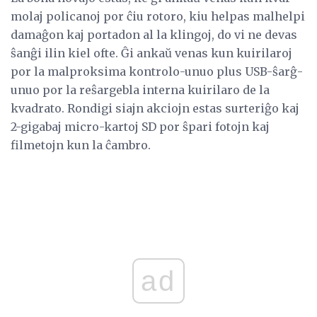
molaj policanoj por ĉiu rotoro, kiu helpas malhelpi
damaĝon kaj portadon al la klingoj, do vi ne devas
ŝanĝi ilin kiel ofte. Ĝi ankaŭ venas kun kuirilaroj
por la malproksima kontrolo-unuo plus USB-ŝarĝ-
unuo por la reŝargebla interna kuirilaro de la
kvadrato. Rondigi siajn akciojn estas surteriĝo kaj
2-gigabaj micro-kartoj SD por ŝpari fotojn kaj
filmetojn kun la ĉambro.
ad