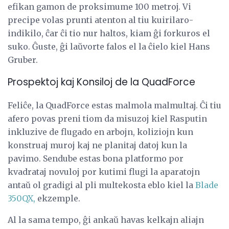
efikan gamon de proksimume 100 metroj. Vi
precipe volas prunti atenton al tiu kuirilaro-
indikilo, ĉar ĉi tio nur haltos, kiam ĝi forkuros el
suko. Ĝuste, ĝi laŭvorte falos el la ĉielo kiel Hans
Gruber.
Prospektoj kaj Konsiloj de la QuadForce
Feliĉe, la QuadForce estas malmola malmultaj. Ĉi tiu
afero povas preni tiom da misuzoj kiel Rasputin
inkluzive de flugado en arbojn, koliziojn kun
konstruaj muroj kaj ne planitaj datoj kun la
pavimo. Sendube estas bona platformo por
kvadrataj novuloj por kutimi flugi la aparatojn
antaŭ ol gradigi al pli multekosta eblo kiel la
Blade
350QX,
ekzemple.
Al la sama tempo, ĝi ankaŭ havas kelkajn aliajn