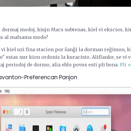
ri dormaj modoj, kiujn Macs subtenas, kiel vi ekscios, ki
iĝas al malsama modo?
l vi kiel uzi fina stacion por ŝanĝi la dorman reĝimon, k
" estas nur kion ordonis la kuracisto. Aliflanke, se vi v
j periodoj de dormo, alia eblo povus esti pli bona.
Pli »
Savanton-Preferencan Panjon