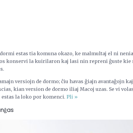
dormi estas tia komuna okazo, ke malmultaj el ni neni
 konservi la kuirilaron kaj lasi nin repreni ĝuste kie ni
s.
majn versiojn de dormo; ĉiu havas ĝiajn avantaĝojn kaj
ias, kian version de dormo iliaj Macoj uzas. Se vi volas 
u estas la loko por komenci.
Pli »
anĝas