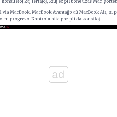
 konsiletoj kaj lertaĵoj, kiuj eĉ pli bone uzas Mac-porteb
 el via MacBook, MacBook Avantaĝo aŭ MacBook Air, ni pl
ro en progreso. Kontrolu ofte por pli da konsiloj.
ad