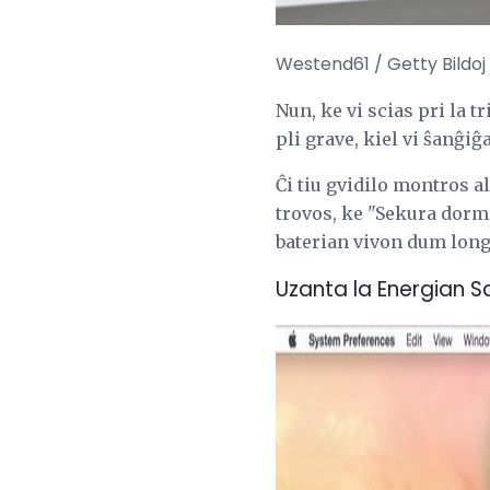
Westend61 / Getty Bildoj
Nun, ke vi scias pri la t
pli grave, kiel vi ŝanĝ
Ĉi tiu gvidilo montros a
trovos, ke "Sekura dormo
baterian vivon dum longa
Uzanta la Energian 