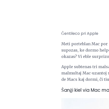
Ĝentileco pri Apple
Meti porteblan Mac por 
supozas, ke dormo helpos
okazas? Vi eble surprizo
Apple subtenas tri malsa
malmultaj Mac-uzantoj sc
de Macs kaj dormi, ĉi ti
Ŝanĝi kiel via Mac m