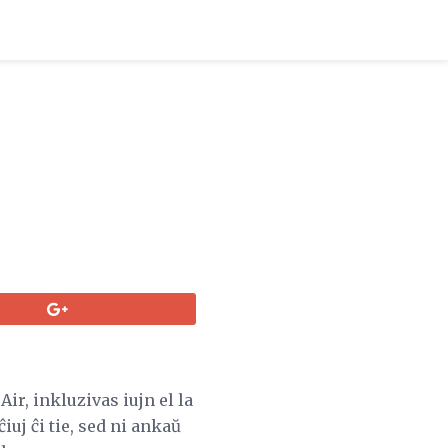
r, inkluzivas iujn el la
iuj ĉi tie, sed ni ankaŭ