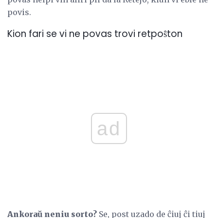
povis.
Kion fari se vi ne povas trovi retpoŝton
ad
Ankoraŭ neniu sorto?
Se, post uzado de ĉiuj ĉi tiuj