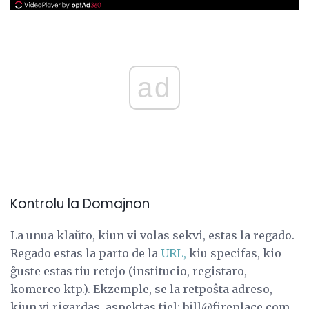
ad
Kontrolu la Domajnon
La unua klaŭto, kiun vi volas sekvi, estas la regado.
Regado estas la parto de la
URL,
kiu specifas, kio
ĝuste estas tiu retejo (institucio, registaro,
komerco ktp.). Ekzemple, se la retpoŝta adreso,
kiun vi rigardas, aspektas tiel: bill@fireplace.com.