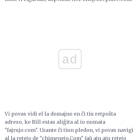
ad
Vi povas vidi el la domajno en ĉi tiu retpoŝta
adreso, ke Bill estas aliĝita al io nomata
"fajrujo.com". Uzante ĉi tiun pledon, vi povas navigi
al la retejo de "chimenejo.Com" (aŭ ajn ajn retejo