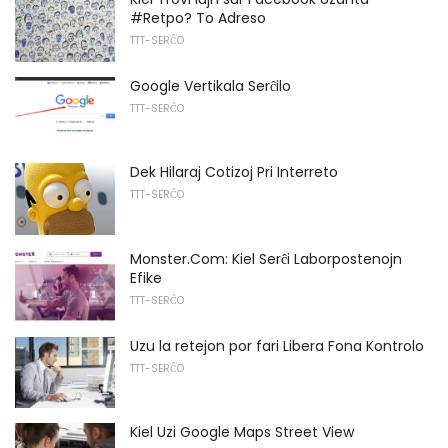
#Retpo? To Adreso
TTT-SERĈO
Google Vertikala Serĉilo
TTT-SERĈO
Dek Hilaraj Cotizoj Pri Interreto
TTT-SERĈO
Monster.Com: Kiel Serĉi Laborpostenojn
Efike
TTT-SERĈO
Uzu la retejon por fari Libera Fona Kontrolo
TTT-SERĈO
Kiel Uzi Google Maps Street View