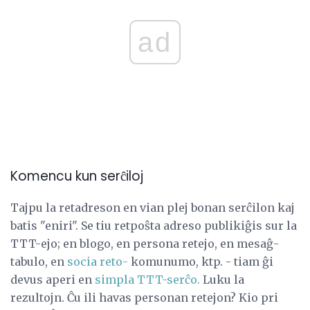
ad
Komencu kun serĉiloj
Tajpu la retadreson en vian plej bonan serĉilon kaj
batis "eniri". Se tiu retpoŝta adreso publikiĝis sur la
TTT-ejo; en blogo, en persona retejo, en mesaĝ-
tabulo, en
socia reto-
komunumo, ktp. - tiam ĝi
devus aperi en
simpla TTT-serĉo.
Luku la
rezultojn. Ĉu ili havas personan retejon? Kio pri