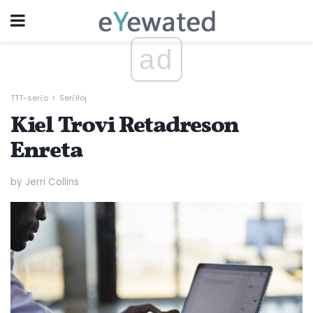
ad
TTT-serĉo
Serĉiloj
Kiel Trovi Retadreson
Enreta
by Jerri Collins