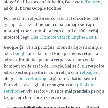
blogo? Ĉu ili estas en LinkedIn, Facebook,
Twitter
,
aŭ ĉu ili havas Google Profile?
Por ke ĉi tiu retpoŝta serĉo estu tiel efika kiel eble,
ĝi sugestas uzi almenaŭ tri malsamajn serĉajn
motorojn (por kompleta listo de pli ol 100 serĉaj
motoroj, legu
The Ultimate Search Engine List
).
Google ĝi
: Vi surpriziĝus, kiom da fojoj ni simple
uzis
Google
por ekscii, al kiu apartenas retpoŝta
adreso. Kopiu kaj peku la retpoŝtadreson en la
kampanjon de serĉo de Google, kaj se ĉi tiu retpoŝta
adreso estas presita ie en la retejo (sur
retpaĝejo
,
blogo,
socia retpoŝtaĵo
ktp) tiam vi batis paydirt.
Dum vi estas ĉe ĝi, ni tre sugestas uzi
pli ol unu
serĉilon
en via serĉo; Vi turnos malgrandajn pecojn
kaj pecojn kun ĉiu alia serĉa ilo.