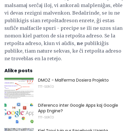
malsamaj serĉaj iloj, vi ankoraŭ malpleniĝas, eble
vi devas rezigni malvenkon. Bedaŭrinde, se iu ne
publikigis sian retpoŝtadreson enrete, ĝi estas
sufiĉe malfacile spuri - precipe se ili ne uzos sian
nomon kiel parton de sia retpoŝta adreso. Se la
retpoŝta adreso, kiun vi aŭdis,
ne
publikiĝis
publike, tiam nature sekvas, ke ĉi retpoŝta adreso
ne troveblas en la retejo.
Alike posts
DMOZ - Malferma Dosiera Projekto
TTT-SERĈO
Diferenco inter Google Apps kaj Google
App Engine?
TTT-SERĈO
Kiel Trovi Iujn sur Facebook Uzanta