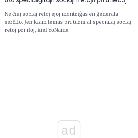
Uzu specialigitajn sociajn retojn pri utilecoj
Ne ĉiuj sociaj retoj ejoj montriĝas en ĝenerala
serĉilo. Jen kiam temas pri turni al specialaj sociaj
retoj pri iloj, kiel YoName,
ad