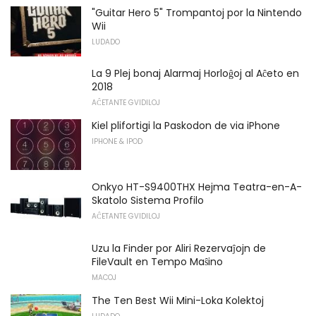
"Guitar Hero 5" Trompantoj por la Nintendo
Wii
LUDADO
La 9 Plej bonaj Alarmaj Horloĝoj al Aĉeto en
2018
AĈETANTE GVIDILOJ
Kiel plifortigi la Paskodon de via iPhone
IPHONE & IPOD
Onkyo HT-S9400THX Hejma Teatra-en-A-
Skatolo Sistema Profilo
AĈETANTE GVIDILOJ
Uzu la Finder por Aliri Rezervaĵojn de
FileVault en Tempo Maŝino
MACOJ
The Ten Best Wii Mini-Loka Kolektoj