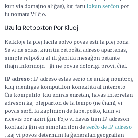
kun via domajno aliĝas), kaj faru
lokan serĉon
por
iu nomata Vilĉjo.
Uzu la Retpoŝton Por Kluoj
Kelkfoje la plej facila solvo povas esti la plej bona.
Se vi ne scias, kiun tiu retpoŝta adreso apartenas,
simple retpoŝtu al ili ĝentila mesaĝon petante
iliajn informojn - ĝi ne povus dolorigi provi, ĉiel.
IP-adreso
: IP-adreso estas serio de unikaj nombroj,
kiuj identigas komputilon konektita al interreto.
Ĉiu komputilo, kiu eniras enretan, havas interretan
adreson kaj plejparton de la tempo (ne ĉiam), vi
povas serĉi la kaplinion de la retpoŝto, kiun vi
ricevis por akiri ĝin. Fojo vi havas tiun IP-adreson,
kontaktu ĝin en simplan ilon de
serĉo de IP-adreso
, kaj vi povos determini la ĝeneralan geografian