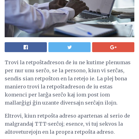
Trovi la retpoŝtadreson de iu ne kutime plenumas
per nur unu serĉo, se la persono, kiun vi serĉas,
sendis sian retpoŝton en la retejo ie. La plej bona
maniero trovi la retpoŝtadreson de iu estas
komenci per larĝa serĉo kaj iom post iom
mallarĝigi ĝin uzante diversajn serĉajn ilojn.
Eltrovi, kiun retpoŝta adreso apartenas al serio de
malgrandaj TTT-serĉoj; esence, vi tuj sekvos la
aŭtoveturejojn en la propra retpoŝta adreso.