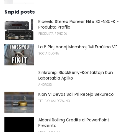
Sapid posts
Ricevilo Stereo Pioneer Elite SX-N30-K -
Produkta Profilo
PRODUKTA REVIZIOJ
La 6 Plej bonaj Membroj "Mi Fraŭlino Vi"
SOCIA DUONA
Sinkronigi BlackBerry-Kontaktojn Kun
Labortabla Apliko
ANDROID
Kion Vi Devas Scii Pri Reteja Sekureco
TTT-EJO KAJ DEZAJNO
Aldoni Rolling Credits al PowerPoint
Prezento