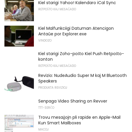
Kiel starigi Yahoo! Kalendaro iCal Sync
RETPOŜTO KAJ MESAĜADO
Kiel Malfunkciigi Datuman Atencigon
Antaŭe por Explorer.exe
VINDOZO
Kiel starigi Zoho-poŝto Kiel Push Retpoŝto-
konton
RETPOŜTO KAJ MESAĜADO
Revizio: NudeAudio Super M kaj M Bluetooth
Speakers
PRODUKTA REVIZIOJ
Senpaga Video Sharing on Revver
TTT-SERĈO
Trovu mesaĝojn pli rapide en Apple-Mail
Kun Smart Mailboxes
MACOJ