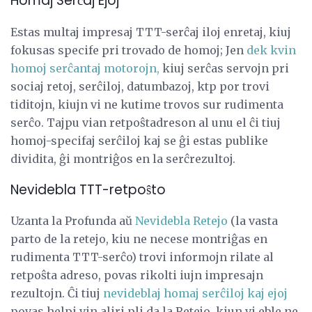
Homaj Serĉaj Ejoj
Estas multaj impresaj TTT-serĉaj iloj enretaj, kiuj
fokusas specife pri trovado de homoj; Jen
dek kvin
homoj serĉantaj motorojn,
kiuj serĉas servojn pri
sociaj retoj, serĉiloj, datumbazoj, ktp por trovi
tiditojn, kiujn vi ne kutime trovos sur rudimenta
serĉo. Tajpu vian retpoŝtadreson al unu el ĉi tiuj
homoj-specifaj serĉiloj kaj se ĝi estas publike
dividita, ĝi montriĝos en la serĉrezultoj.
Nevidebla TTT-retpoŝto
Uzanta la Profunda aŭ
Nevidebla Retejo
(la vasta
parto de la retejo, kiu ne necese montriĝas en
rudimenta TTT-serĉo) trovi informojn rilate al
retpoŝta adreso, povas rikolti iujn impresajn
rezultojn. Ĉi tiuj
nevideblaj homaj serĉiloj kaj ejoj
povas helpi vin aliri pli da la Retejo, kiun vi eble ne