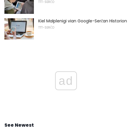
TTT-SERĈO
Kiel Malplenigi vian Google-Serĉan Historion
TTT-SERĈO
ad
See Newest