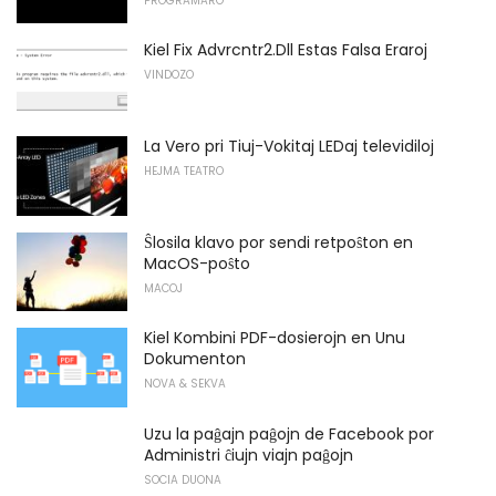
PROGRAMARO
Kiel Fix Advrcntr2.Dll Estas Falsa Eraroj
VINDOZO
La Vero pri Tiuj-Vokitaj LEDaj televidiloj
HEJMA TEATRO
Ŝlosila klavo por sendi retpoŝton en
MacOS-poŝto
MACOJ
Kiel Kombini PDF-dosierojn en Unu
Dokumenton
NOVA & SEKVA
Uzu la paĝajn paĝojn de Facebook por
Administri ĉiujn viajn paĝojn
SOCIA DUONA