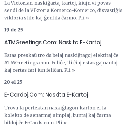
La Victorian-naskiĝartaj kartoj, kiujn vi povas
sendi de la Viktoria Komerco-Komerco, disvastiĝis
viktoria stilo kaj ĝentila ĉarmo. Pli »
19 de 25
ATMGreetings.Com: Naskita E-Kartoj
Estas preskaŭ tro da belaj naskiĝtagoj elektitaj ĉe
ATMGreetings.com. Feliĉe, ili ĉiuj estas gajnantoj
kaj certas fari iun feliĉan. Pli »
20 el 25
E-Cardoj.Com: Naskita E-Kartoj
Trovu la perfektan naskiĝtagon-karton el la
kolekto de senarmaj simplaj, buntaj kaj ĉarma
bildoj ĉe E-Cards.com. Pli »