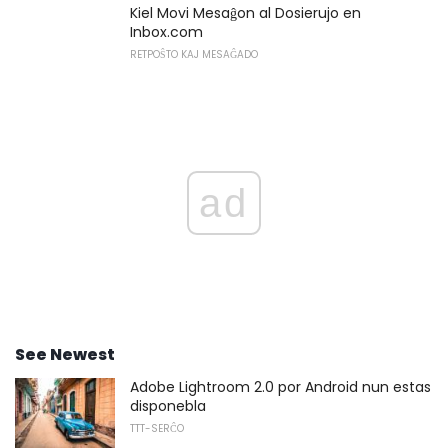
Kiel Movi Mesaĝon al Dosierujo en
Inbox.com
RETPOŜTO KAJ MESAĜADO
ad
See Newest
Adobe Lightroom 2.0 por Android nun estas
disponebla
TTT-SERĈO