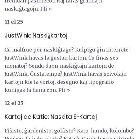
fremdan pasintecon kaj faras grandajn
naskiĝtagojn. Pli »
11 el 25
JustWink: Naskiĝkartoj
Ĉu malfrue por naskiĝtago? Kulpigu ĝin interrete!
JustWink havas la ĝustan karton. Ĉu finas ses
monatoj? Sendu duon-naskiĝtajn kartojn de
JustWink. Ĝustatempe? JustWink havas scivolajn
kartojn kie la vortoj, desegno kaj tipografio
kunigas la humuron. Pli »
12 el 25
Kartoj de Katie: Naskita E-Kartoj
Fiŝisto, ĝardenisto, golfisto? Kato, hundo, kolombo?
Rugbeo, futbalo, skuba? Katie's Cards havas mirinde