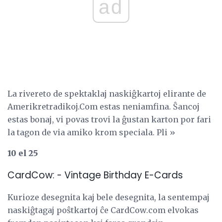
ad
La rivereto de spektaklaj naskiĝkartoj elirante de
Amerikretradikoj.Com estas neniamfina. Ŝancoj
estas bonaj, vi povas trovi la ĝustan karton por fari
la tagon de via amiko krom speciala. Pli »
10 el 25
CardCow: - Vintage Birthday E-Cards
Kurioze desegnita kaj bele desegnita, la sentempaj
naskiĝtagaj poŝtkartoj ĉe CardCow.com elvokas