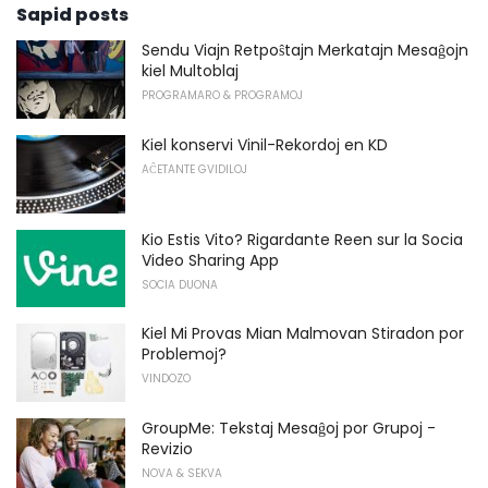
Sapid posts
Sendu Viajn Retpoŝtajn Merkatajn Mesaĝojn
kiel Multoblaj
PROGRAMARO & PROGRAMOJ
Kiel konservi Vinil-Rekordoj en KD
AĈETANTE GVIDILOJ
Kio Estis Vito? Rigardante Reen sur la Socia
Video Sharing App
SOCIA DUONA
Kiel Mi Provas Mian Malmovan Stiradon por
Problemoj?
VINDOZO
GroupMe: Tekstaj Mesaĝoj por Grupoj -
Revizio
NOVA & SEKVA