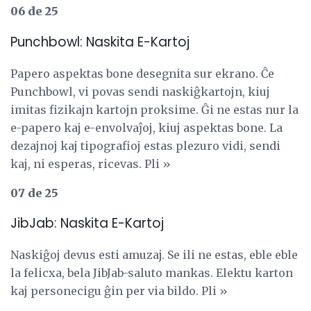
06 de 25
Punchbowl: Naskita E-Kartoj
Papero aspektas bone desegnita sur ekrano. Ĉe
Punchbowl, vi povas sendi naskiĝkartojn, kiuj
imitas fizikajn kartojn proksime. Ĝi ne estas nur la
e-papero kaj e-envolvaĵoj, kiuj aspektas bone. La
dezajnoj kaj tipografioj estas plezuro vidi, sendi
kaj, ni esperas, ricevas. Pli »
07 de 25
JibJab: Naskita E-Kartoj
Naskiĝoj devus esti amuzaj. Se ili ne estas, eble eble
la felicxa, bela JibJab-saluto mankas. Elektu karton
kaj personecigu ĝin per via bildo. Pli »