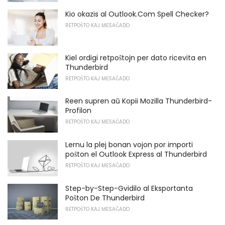
Kio okazis al Outlook.Com Spell Checker?
RETPOŜTO KAJ MESAĜADO
Kiel ordigi retpoŝtojn per dato ricevita en
Thunderbird
RETPOŜTO KAJ MESAĜADO
Reen supren aŭ Kopii Mozilla Thunderbird-
Profilon
RETPOŜTO KAJ MESAĜADO
Lernu la plej bonan vojon por importi
poŝton el Outlook Express al Thunderbird
RETPOŜTO KAJ MESAĜADO
Step-by-Step-Gvidilo al Eksportanta
Poŝton De Thunderbird
RETPOŜTO KAJ MESAĜADO