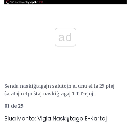
ad
Sendu naskiĝtagajn salutojn el unu el la 25 plej
ŝatataj retpoŝtaj naskiĝtagaj TTT-ejoj.
01 de 25
Blua Monto: Vigla Naskiĝtago E-Kartoj