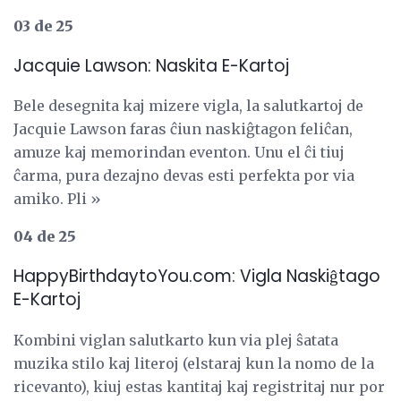
03 de 25
Jacquie Lawson: Naskita E-Kartoj
Bele desegnita kaj mizere vigla, la salutkartoj de
Jacquie Lawson faras ĉiun naskiĝtagon feliĉan,
amuze kaj memorindan eventon. Unu el ĉi tiuj
ĉarma, pura dezajno devas esti perfekta por via
amiko. Pli »
04 de 25
HappyBirthdaytoYou.com: Vigla Naskiĝtago
E-Kartoj
Kombini viglan salutkarto kun via plej ŝatata
muzika stilo kaj literoj (elstaraj kun la nomo de la
ricevanto), kiuj estas kantitaj kaj registritaj nur por