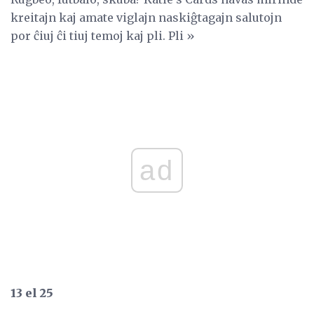
kreitajn kaj amate viglajn naskiĝtagajn salutojn
por ĉiuj ĉi tiuj temoj kaj pli. Pli »
ad
13 el 25