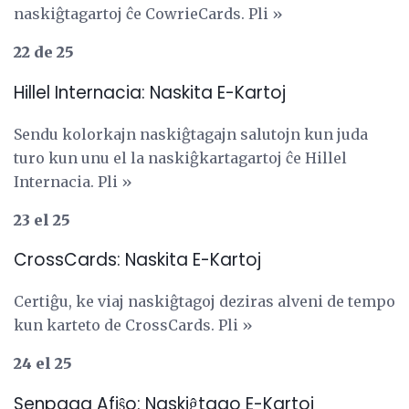
naskiĝtagartoj ĉe CowrieCards. Pli »
22 de 25
Hillel Internacia: Naskita E-Kartoj
Sendu kolorkajn naskiĝtagajn salutojn kun juda
turo kun unu el la naskiĝkartagartoj ĉe Hillel
Internacia. Pli »
23 el 25
CrossCards: Naskita E-Kartoj
Certiĝu, ke viaj naskiĝtagoj deziras alveni de tempo
kun karteto de CrossCards. Pli »
24 el 25
Senpaga Afiŝo: Naskiĝtago E-Kartoj