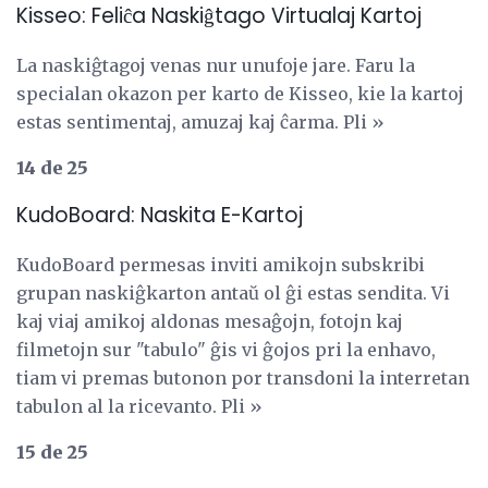
Kisseo: Feliĉa Naskiĝtago Virtualaj Kartoj
La naskiĝtagoj venas nur unufoje jare. Faru la
specialan okazon per karto de Kisseo, kie la kartoj
estas sentimentaj, amuzaj kaj ĉarma. Pli »
14 de 25
KudoBoard: Naskita E-Kartoj
KudoBoard permesas inviti amikojn subskribi
grupan naskiĝkarton antaŭ ol ĝi estas sendita. Vi
kaj viaj amikoj aldonas mesaĝojn, fotojn kaj
filmetojn sur "tabulo" ĝis vi ĝojos pri la enhavo,
tiam vi premas butonon por transdoni la interretan
tabulon al la ricevanto. Pli »
15 de 25