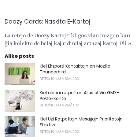
Doozy Cards: Naskita E-Kartoj
La retejo de Doozy Kartoj tikligos vian imagon kun
ĝia kolekto de belaj kaj ridindaj amuzaj kartoj. Pli »
Alike posts
Kiel Eksporti Kontaktojn en Mozilla
Thunderbird
RETPOŜTO KAJ MESAĜADO
Kiel aldoni retpoŝton Alias ​​al Via GMX-
Poŝto-Konto
RETPOŜTO KAJ MESAĜADO
Kiel Uzi Retpoŝtajn Mesaĝajn Prioritatojn
Efektive
RETPOŜTO KAJ MESAĜADO