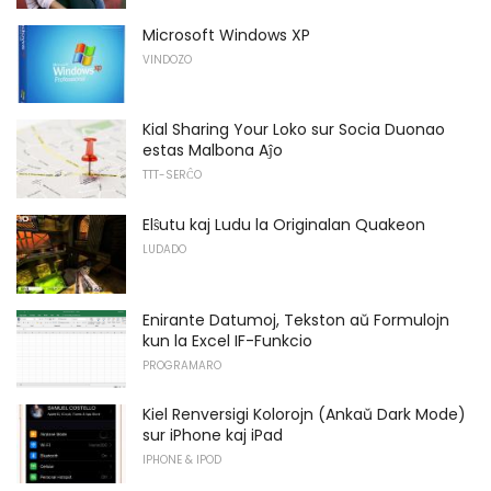
Microsoft Windows XP
VINDOZO
Kial Sharing Your Loko sur Socia Duonao
estas Malbona Aĵo
TTT-SERĈO
Elŝutu kaj Ludu la Originalan Quakeon
LUDADO
Enirante Datumoj, Tekston aŭ Formulojn
kun la Excel IF-Funkcio
PROGRAMARO
Kiel Renversigi Kolorojn (Ankaŭ Dark Mode)
sur iPhone kaj iPad
IPHONE & IPOD