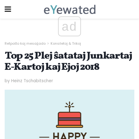
ad
Retpoŝto kaj mesaĝado
Konsiletoj & Trikoj
Top 25 Plej ŝatataj Junkartaj
E-Kartoj kaj Ejoj 2018
by Heinz Tschabitscher