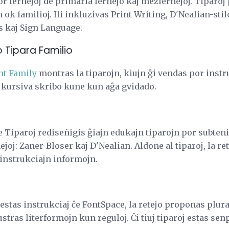
or lernejoj de primaria lernejo kaj mezlernejoj. Tiparoj 
 ok familioj. Ili inkluzivas Print Writing, D'Nealian-stil
s kaj Sign Language.
 Tipara Familio
nt Family
montras la tiparojn, kiujn ĝi vendas por instr
kursiva skribo kune kun aĝa gvidado.
 Tiparoj rediseñigis ĝiajn edukajn tiparojn por subteni
joj: Zaner-Bloser kaj D'Nealian. Aldone al tiparoj, la re
 instrukciajn informojn.
estas instrukciaj ĉe FontSpace, la retejo proponas plura
lustras literformojn kun reguloj. Ĉi tiuj tiparoj estas sen