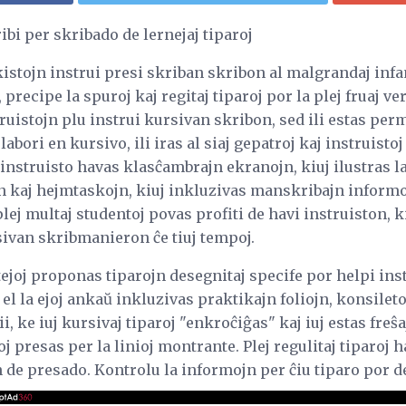
ibi per skribado de lernejaj tiparoj
kistojn instrui presi skriban skribon al malgrandaj inf
 precipe la spuroj kaj regitaj tiparoj por la plej fruaj 
uistojn plu instrui kursivan skribon, sed ili estas perme
ori en kursivo, ili iras al siaj gepatroj kaj instruistoj
 instruisto havas klasĉambrajn ekranojn, kiuj ilustras la
n kaj hejmtaskojn, kiuj inkluzivas manskribajn informoj
lej multaj studentoj povas profiti de havi instruiston, k
ivan skribmanieron ĉe tiuj tempoj.
ejoj proponas tiparojn desegnitaj specife por helpi ins
j el la ejoj ankaŭ inkluzivas praktikajn foliojn, konsilet
i, ke iuj kursivaj tiparoj "enkroĉiĝas" kaj iuj estas freŝ
roj presas per la linioj montrante. Plej regulitaj tiparo
 de presado. Kontrolu la informojn per ĉiu tiparo por de