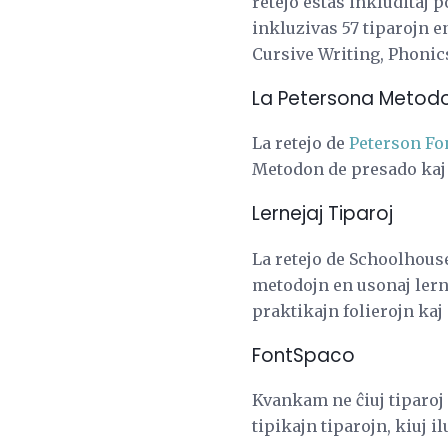
retejo estas inkluditaj p
inkluzivas 57 tiparojn en
Cursive Writing, Phonic
La Petersona Metodo
La retejo de
Peterson Fo
Metodon de presado kaj 
Lernejaj Tiparoj
La retejo de Schoolhouse
metodojn en usonaj lerne
praktikajn folierojn kaj
FontSpaco
Kvankam ne ĉiuj tiparoj 
tipikajn tiparojn, kiuj i