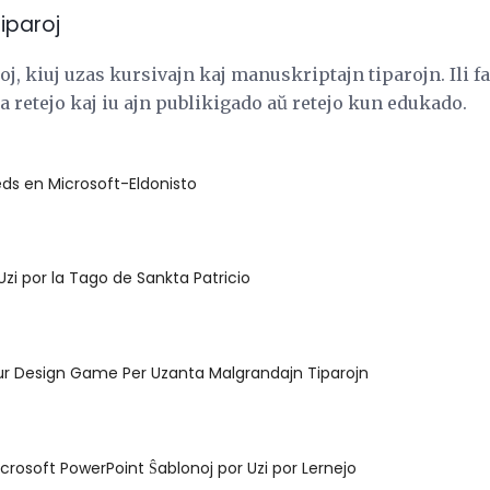
Tiparoj
toj, kiuj uzas kursivajn kaj manuskriptajn tiparojn. Ili f
ja retejo kaj iu ajn publikigado aŭ retejo kun edukado.
ds en Microsoft-Eldonisto
Uzi por la Tago de Sankta Patricio
ur Design Game Per Uzanta Malgrandajn Tiparojn
rosoft PowerPoint Ŝablonoj por Uzi por Lernejo