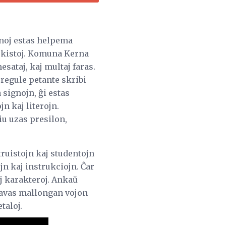
anoj estas helpema
verkistoj. Komuna Kerna
sataj, kaj multaj faras.
 regule petante skribi
 signojn, ĝi estas
n kaj literojn.
iu uzas presilon,
truistojn kaj studentojn
ojn kaj instrukciojn. Ĉar
aj karakteroj. Ankaŭ
j havas mallongan vojon
taloj.