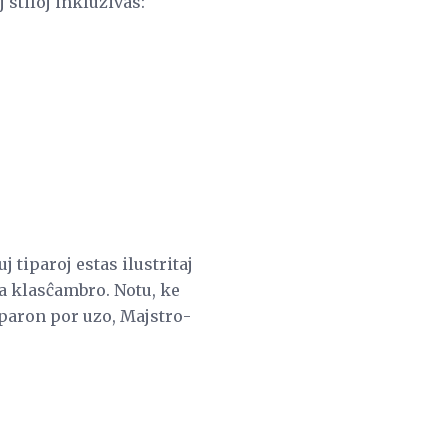
 stiloj inkluzivas:
j tiparoj estas ilustritaj
ia klasĉambro. Notu, ke
iparon por uzo, Majstro-