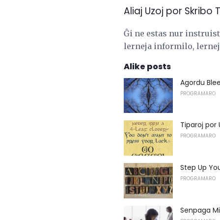
Aliaj Uzoj por Skribo 
Ĝi ne estas nur instruis
lerneja informilo, lerne
Alike posts
Agordu Blee
PROGRAMARO
Tiparoj por 
PROGRAMARO
Step Up Yo
PROGRAMARO
Senpaga Mic