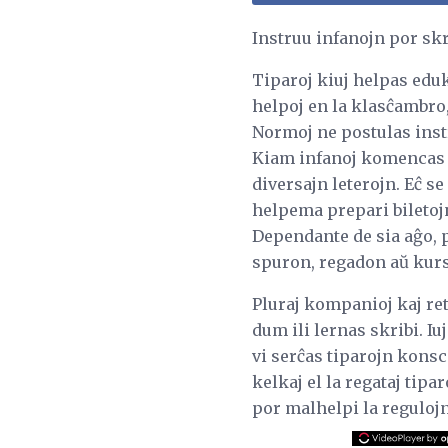
Instruu infanojn por skr
Tiparoj kiuj helpas edu
helpoj en la klasĉambro,
Normoj ne postulas instr
Kiam infanoj komencas lab
diversajn leterojn. Eĉ se
helpema prepari biletoj
Dependante de sia aĝo, p
spuron, regadon aŭ kurs
Pluraj kompanioj kaj ret
dum ili lernas skribi. Iu
vi serĉas tiparojn konsci
kelkaj el la regataj tipa
por malhelpi la regulojn