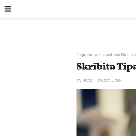
Programaro
Labortabla Eldonejo
Skribita Tipa
by Jacci Howard Urso