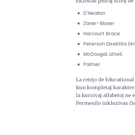
Ekzistas pluraj stiloj de
D'Nealian
Zaner-Bloser
Harcourt Brace
Peterson Direktita Sk
McDougal, Littell,
Palmer
La retejo de Educational 
kun kompletaj karakteroj
la kursivaj alfabetoj ne
Permesilo inkluzivas ĉi