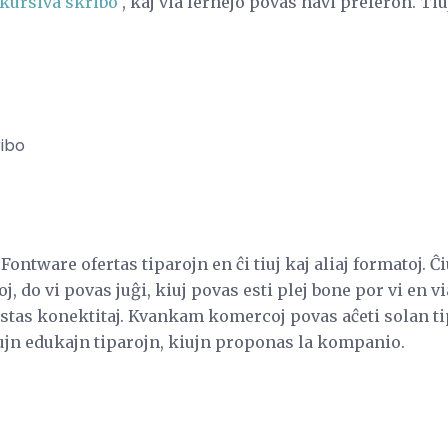
kursiva skribo
, kaj via lernejo povas havi preferon. Tiuj
ribo
Fontware ofertas tiparojn en ĉi tiuj kaj aliaj formatoj. Ĉiu
, do vi povas juĝi, kiuj povas esti plej bone por vi en v
 estas konektitaj. Kvankam komercoj povas aĉeti solan t
ujn edukajn tiparojn, kiujn proponas la kompanio.