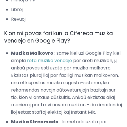
Libroj
Revuoj
Kion mi povas fari kun la Cifereca muzika
vendejo en Google Play?
Muzika Malkovro
: same kiel uzi Google Play kiel
simpla
reta muzika vendejo
por aĉeti muzikon, ĝi
ankaŭ povas esti uzata por muzika malkovro.
Ekzistas pluraj iloj por faciligi muzikan malkovron,
unu el kiuj estas muzika sugesto-sistemo, kiu
rekomendas novajn aŭtoveturejojn bazitajn sur
tio, kion vi antaŭe aŭskultis. Ankaŭ ekzistas aliaj
manieroj por trovi novan muzikon - du rimarkindaj
iloj estas: staffaj elektoj kaj Instant Mix.
Muzika Streamado
: la metodo uzata por