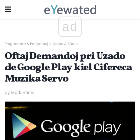
ad
Programaro & Programoj
Video & Aŭdio
Oftaj Demandoj pri Uzado
de Google Play kiel Cifereca
Muzika Servo
by Mark Harris