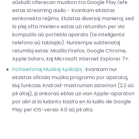
aŭskulti ciferecan muzikon tra Google Play ĉefe
estas streaming audio - kvankam ekzistas
senkonekta reĝimo. Ekzistas diversaj manieroj, sed
la plej ofta maniero estas uzi retumilon per via
komputilo aŭ portebla aparato (te inteligenta
telefono aŭ tablojdo). Nuntempe subtenataj
retumiloj estas: Mozilla Firefox, Google Chrome,
Apple Safaro, kaj Microsoft Internet Explorer 7+.
Poŝtelefonaj Muzikaj Aplikaĵoj
: kvankam nur
ekzistas oficiala muzika programo por aparatoj,
kiuj funkcias Android-mastruman sistemon (2.2 aŭ
pli altaj), ĝi ankoraŭ eblas uzi vian Apple-aparaton
por aliri al la ludanto bazita en la ludilo de Google
Play per iOS-versio 4.0 aŭ pli alta.