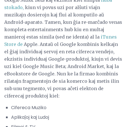
stokado,
kiun vi povus uzi por alŝuti viajn
muzikajn dosierojn kaj flui al komputilo aŭ
Android-aparato. Tamen, kun ĝia re-marĉado venas
kompleta entertainments hub kiu en multaj
manieroj estas simila (sed ne identa) al la
iTunes
Store de
Apple. Antaŭ ol Google kombinis kelkajn
el ĝiaj individuaj servoj en reta cifereca vendejo,
ekzistis individuaj Google-produktoj, kiujn vi devis
uzi kiel Google Music Beta; Android Market, kaj la
eBookstore de Google. Nun ke la firmao kombinis
rilatajn fragmentojn de sia komerco kaj metis ilin
sub unu tegmento, vi povas aĉeti elekton de
ciferecaj produktoj kiel:
Cifereca Muziko
Aplikaĵoj kaj Ludoj
Filmoj & TV