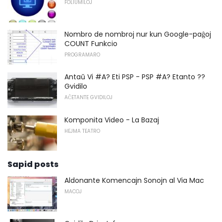
FOLIUMILOJ
Nombro de nombroj nur kun Google-paĝoj
COUNT Funkcio
PROGRAMARO
Antaŭ Vi #A? Eti PSP - PSP #A? Etanto ??
Gvidilo
AĈETANTE GVIDILOJ
Komponita Video - La Bazaj
HEJMA TEATRO
Sapid posts
Aldonante Komencajn Sonojn al Via Mac
MACOJ