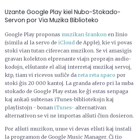
Uzante Google Play kiel Nubo-Stokado-
Servon por Via Muzika Biblioteko
Google Play proponas
muzikan ŝrankon
en linio
(simila al la servo de
iCloud
de Apple), kie vi povas
stoki vian tutan ciferecan muzikon. Se vi amasigis
gravan kolekton elprenante viajn proprajn audio-
kodojn, elŝutante el aliaj interretaj muzikaj servoj,
ktp, tiam vi ricevos sufiĉe da
reta reta spaco
por
stoki ĝis 20 000 kantoj. La granda afero pri la nuba
stokado de Google Play estas ke ĝi estas senpaga
kaj ankaŭ subtenas iTunes-bibliotekojn kaj
playlistojn - bonan
iTunes-
alternativan
alternativon se vi ne importas alŝuti ĉiun dosieron.
Por alŝuti muzikon, unue vi devas elŝuti kaj instali
la programon de Google Music Manager. Ĉi tio