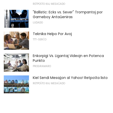
RETPOŜTO KAJ MESAĜADO
"Ballistic: Ecks vs. Sever" Trompantoj por
Gameboy Antaŭeniras
LUDADO
Teknika Helpo Por Avoj
TTT-SERĈO
Enkorpigi Vs. Ligantaj Videojn en Potenca
Punkto
PROGRAMARO
Kiel Sendi Mesaĝon al Yahoo! Retpoŝta listo
RETPOŜTO KAJ MESAĜADO