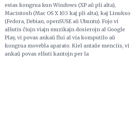
estas kongrua kun Windows (XP aŭ pli alta),
Macintosh (Mac OS X 10.5 kaj pli alta), kaj Linukso
(Fedora, Debian, openSUSE aŭ Ubuntu). Fojo vi
alŝutis ĉiujn viajn muzikajn dosierojn al Google
Play, vi povas ankaŭ flui al via komputilo aŭ
kongrua movebla aparato. Kiel antaŭe menciis, vi
ankaŭ povas elŝuti kantojn per la