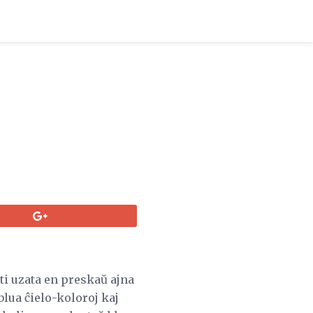
sti uzata en preskaŭ ajna
blua ĉielo-koloroj kaj