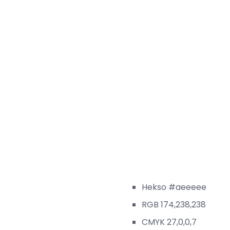
Hekso #aeeeee
RGB 174,238,238
CMYK 27,0,0,7