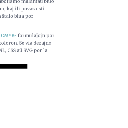
imbolismo malantaŭ bluo
n, kaj ili povas esti
 ŝtalo blua por
u
CMYK-
formulaĵojn por
oloron. Se via dezajno
ML, CSS aŭ SVG por la