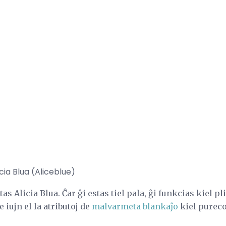
icia Blua (Aliceblue)
as Alicia Blua. Ĉar ĝi estas tiel pala, ĝi funkcias kiel pl
 iujn el la atributoj de
malvarmeta blankaĵo
kiel pureco