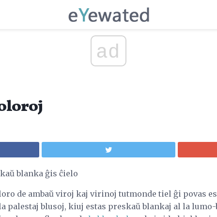
ad
oloroj
aŭ blanka ĝis ĉielo
oloro de ambaŭ viroj kaj virinoj tutmonde tiel ĝi povas e
a palestaj blusoj, kiuj estas preskaŭ blankaj al la lumo-