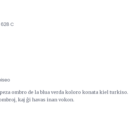
 628 C
oiseo
peza ombro de la blua verda koloro konata kiel turkiso. 
ombroj, kaj ĝi havas inan vokon.