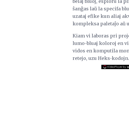
belaj bluoj, esploru la 
ŝanĝas laŭ la specifa blu
uzataj efike kun aliaj 
kompleksa paletaĵo aŭ u
Kiam vi laboras pri proj
lumo-bluaj koloroj en v
vidos en komputila moni
retejo, uzu Heks-kodojn