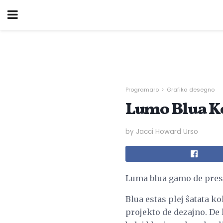
Programaro
Grafika desegno
Lumo Blua K
by Jacci Howard Urso
Luma blua gamo de presk
Blua estas plej ŝatata k
projekto de dezajno. De l