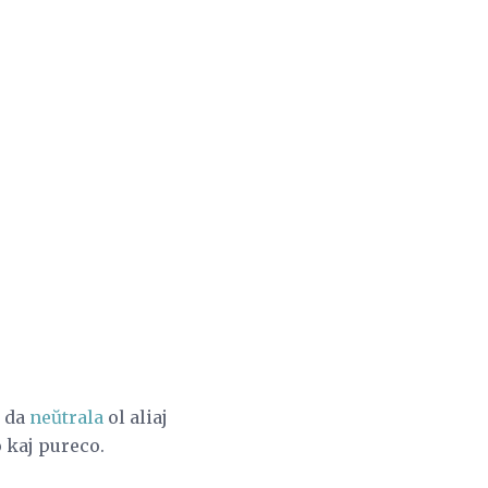
i da
neŭtrala
ol aliaj
 kaj pureco.