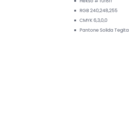
Hekso # f0f8ff
RGB 240,248,255
CMYK 6,3,0,0
Pantone Solida Tegita