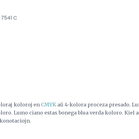
 7541 C
oloraj koloroj en
CMYK
aŭ 4-kolora proceza presado. Lu
loro. Lumo ciano estas bonega blua verda koloro. Kiel ali
konotaciojn.