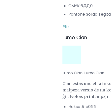
CMYK 6,0,0,0
Pantone Solida Tegita
Pli »
Lumo Cian
Lumo Cian. Lumo Cian
Cian estas unu el la ink
malpeza versio de tiu ko
ĝi elvokas printempajn 
Hekso # e0ffff