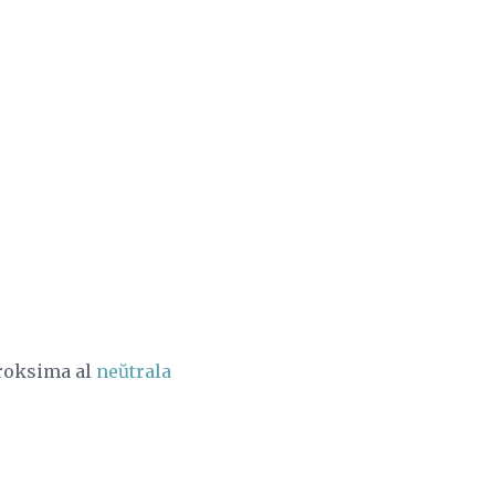
proksima al
neŭtrala