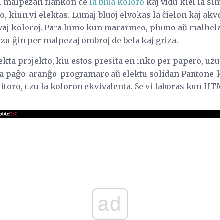
pli malpezan flankon de
la blua koloro
kaj vidu kiel la s
o, kiun vi elektas. Lumaj bluoj elvokas la ĉielon kaj akvo
akvaj koloroj. Para lumo kun mararmeo, plumo aŭ malhela
zu ĝin per malpezaj ombroj de bela kaj griza.
ekta projekto, kiu estos presita en inko per papero, uz
ia paĝo-aranĝo-programaro aŭ elektu solidan Pantone-k
toro, uzu la koloron ekvivalenta. Se vi laboras kun HT
.
ad