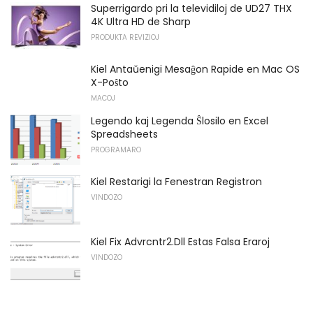
Superrigardo pri la televidiloj de UD27 THX
4K Ultra HD de Sharp
PRODUKTA REVIZIOJ
Kiel Antaŭenigi Mesaĝon Rapide en Mac OS
X-Poŝto
MACOJ
Legendo kaj Legenda Ŝlosilo en Excel
Spreadsheets
PROGRAMARO
Kiel Restarigi la Fenestran Registron
VINDOZO
Kiel Fix Advrcntr2.Dll Estas Falsa Eraroj
VINDOZO