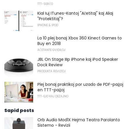
TTT-SERĈO
Kial Iuj ITunes-Kantoj "Aĉetitaj" kaj Aliaj
"Protektitaj"?
IPHONE & IPOD
La 10 plej bonaj Xbox 360 Kinect Games to
Buy en 2018
AĈETANTE GVIDILOJ
JBL On Stage IIIp iPhone kaj iPod Speaker
Dock Review
PRODUKTA REVIZIOJ
Plej bonaj praktikoj por uzado de PDF-paĝoj
en TTT-paĝoj
TTT-EJO KAJ DEZAJNO
Sapid posts
Orb Audio Mod1X Hejma Teatra Parolanto
Sistemo - Revizii