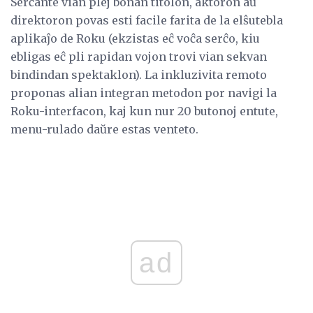
Serĉante vian plej bonan titolon, aktoron aŭ
direktoron povas esti facile farita de la elŝutebla
aplikaĵo de Roku (ekzistas eĉ voĉa serĉo, kiu
ebligas eĉ pli rapidan vojon trovi vian sekvan
bindindan spektaklon). La inkluzivita remoto
proponas alian integran metodon por navigi la
Roku-interfacon, kaj kun nur 20 butonoj entute,
menu-rulado daŭre estas venteto.
ad