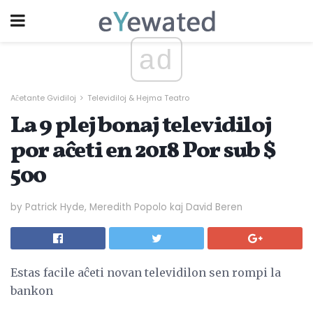
ad
Aĉetante Gvidiloj
Televidiloj & Hejma Teatro
La 9 plej bonaj televidiloj
por aĉeti en 2018 Por sub $
500
by Patrick Hyde, Meredith Popolo kaj David Beren
Estas facile aĉeti novan televidilon sen rompi la
bankon