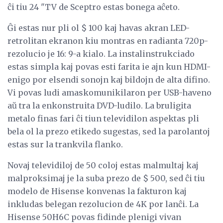
ĉi tiu 24 "TV de Sceptro estas bonega aĉeto.
Ĝi estas nur pli ol $ 100 kaj havas akran LED-
retrolitan ekranon kiu montras en radianta 720p-
rezolucio je 16: 9-a kialo. La instalinstrukciado
estas simpla kaj povas esti farita ie ajn kun HDMI-
enigo por elsendi sonojn kaj bildojn de alta difino.
Vi povas ludi amaskomunikilaron per USB-haveno
aŭ tra la enkonstruita DVD-ludilo. La bruligita
metalo finas fari ĉi tiun televidilon aspektas pli
bela ol la prezo etikedo sugestas, sed la parolantoj
estas sur la trankvila flanko.
Novaj televidiloj de 50 coloj estas malmultaj kaj
malproksimaj je la suba prezo de $ 500, sed ĉi tiu
modelo de Hisense konvenas la fakturon kaj
inkludas belegan rezolucion de 4K por lanĉi. La
Hisense 50H6C povas fidinde plenigi vivan