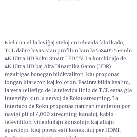
Kiel unu el la leviĝaj steloj en televida fabrikado,
TCL daŭre levas sian profilon kun la 55S405 55-colo
4K Ultra HD Roku Smart LED TV. La kombinaĵo de
4K Ultra HD kaj Alta Dinamika Gamo (HDR)
rezultigas bonegan bildkvaliton, kiu proponas
longan klarecon kaj koloron. Pasinta bilda kvalito,
la vera reliefigo de la televida linio de TCL estas ĝia
integriĝo kun la servoj de Roku-streaming. La
interfaco de Roku proponas naturan manieron por
navigi pli ol 4,000 streaming-kanaloj, kablo-
televidilon, videoludajn konzolojn kaj aliajn
aparatojn, kiuj povus esti konektitaj per HDMI.