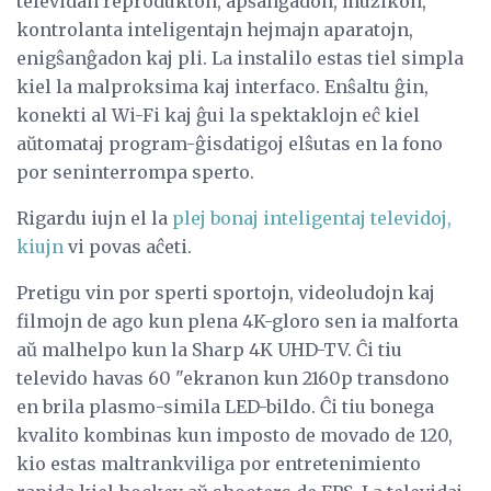
televidan reprodukton, apŝanĝadon, muzikon,
kontrolanta inteligentajn hejmajn aparatojn,
enigŝanĝadon kaj pli. La instalilo estas tiel simpla
kiel la malproksima kaj interfaco. Enŝaltu ĝin,
konekti al Wi-Fi kaj ĝui la spektaklojn eĉ kiel
aŭtomataj program-ĝisdatigoj elŝutas en la fono
por seninterrompa sperto.
Rigardu iujn el la
plej bonaj inteligentaj televidoj,
kiujn
vi povas aĉeti.
Pretigu vin por sperti sportojn, videoludojn kaj
filmojn de ago kun plena 4K-gloro sen ia malforta
aŭ malhelpo kun la Sharp 4K UHD-TV. Ĉi tiu
televido havas 60 "ekranon kun 2160p transdono
en brila plasmo-simila LED-bildo. Ĉi tiu bonega
kvalito kombinas kun imposto de movado de 120,
kio estas maltrankviliga por entretenimiento