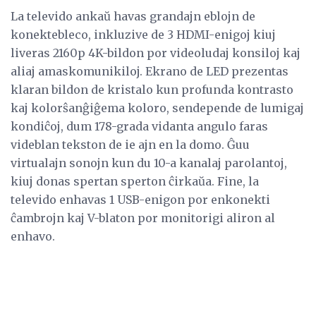
La televido ankaŭ havas grandajn eblojn de
konektebleco, inkluzive de 3 HDMI-enigoj kiuj
liveras 2160p 4K-bildon por videoludaj konsiloj kaj
aliaj amaskomunikiloj. Ekrano de LED prezentas
klaran bildon de kristalo kun profunda kontrasto
kaj kolorŝanĝiĝema koloro, sendepende de lumigaj
kondiĉoj, dum 178-grada vidanta angulo faras
videblan tekston de ie ajn en la domo. Ĝuu
virtualajn sonojn kun du 10-a kanalaj parolantoj,
kiuj donas spertan sperton ĉirkaŭa. Fine, la
televido enhavas 1 USB-enigon por enkonekti
ĉambrojn kaj V-blaton por monitorigi aliron al
enhavo.