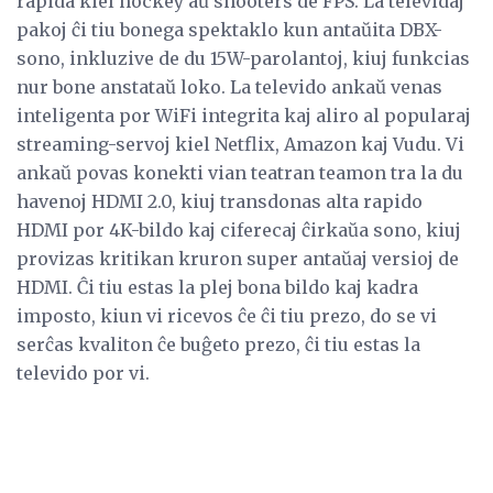
rapida kiel hockey aŭ shooters de FPS. La televidaj
pakoj ĉi tiu bonega spektaklo kun antaŭita DBX-
sono, inkluzive de du 15W-parolantoj, kiuj funkcias
nur bone anstataŭ loko. La televido ankaŭ venas
inteligenta por WiFi integrita kaj aliro al popularaj
streaming-servoj kiel Netflix, Amazon kaj Vudu. Vi
ankaŭ povas konekti vian teatran teamon tra la du
havenoj HDMI 2.0, kiuj transdonas alta rapido
HDMI por 4K-bildo kaj ciferecaj ĉirkaŭa sono, kiuj
provizas kritikan kruron super antaŭaj versioj de
HDMI. Ĉi tiu estas la plej bona bildo kaj kadra
imposto, kiun vi ricevos ĉe ĉi tiu prezo, do se vi
serĉas kvaliton ĉe buĝeto prezo, ĉi tiu estas la
televido por vi.