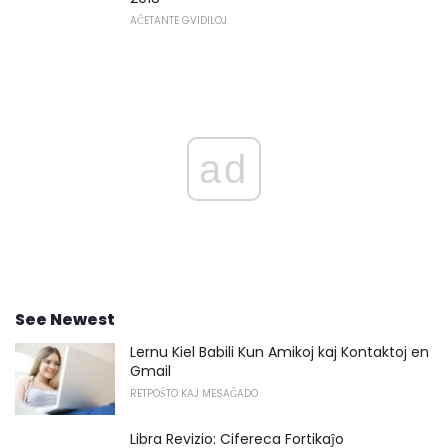
AĈETANTE GVIDILOJ
ad
See Newest
Lernu Kiel Babili Kun Amikoj kaj Kontaktoj en
Gmail
RETPOŜTO KAJ MESAĜADO
Libra Revizio: Cifereca Fortikaĵo