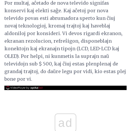
Por multaj, aĉetado de nova televido signifas
konservi kaj elekti saĝe. Kaj aĉetoj por nova
televido povas esti abrumadora sperto kun ĉiuj
novaj teknologioj, kromaj trajtoj kaj haveblaj
aldoniloj por konsideri. Vi devos rigardi ekranon,
ekranan rezolucion, refreŝigon, disponeblajn
konektojn kaj ekranajn tipojn (LCD, LED-LCD kaj
OLED). Por helpi, ni kunmetis la suprajn naŭ
televidojn sub $ 500, kaj ĉiuj estas plenplenaj de
grandaj trajtoj, do daŭre legu por vidi, kio estas plej
bone por vi.
ad