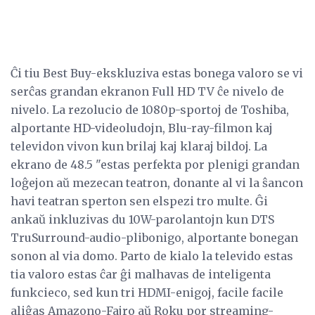
Ĉi tiu Best Buy-ekskluziva estas bonega valoro se vi
serĉas grandan ekranon Full HD TV ĉe nivelo de
nivelo. La rezolucio de 1080p-sportoj de Toshiba,
alportante HD-videoludojn, Blu-ray-filmon kaj
televidon vivon kun brilaj kaj klaraj bildoj. La
ekrano de 48.5 "estas perfekta por plenigi grandan
loĝejon aŭ mezecan teatron, donante al vi la ŝancon
havi teatran sperton sen elspezi tro multe. Ĝi
ankaŭ inkluzivas du 10W-parolantojn kun DTS
TruSurround-audio-plibonigo, alportante bonegan
sonon al via domo. Parto de kialo la televido estas
tia valoro estas ĉar ĝi malhavas de inteligenta
funkcieco, sed kun tri HDMI-enigoj, facile facile
aliĝas Amazono-Fajro aŭ Roku por streaming-