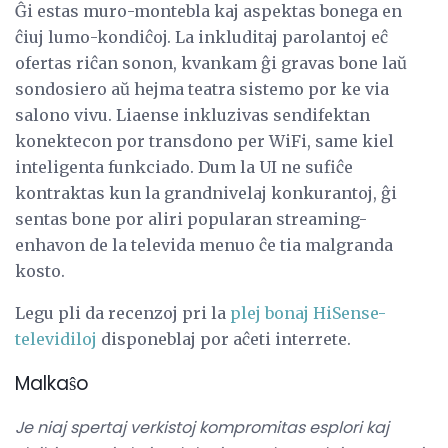
Ĝi estas muro-montebla kaj aspektas bonega en
ĉiuj lumo-kondiĉoj. La inkluditaj parolantoj eĉ
ofertas riĉan sonon, kvankam ĝi gravas bone laŭ
sondosiero aŭ hejma teatra sistemo por ke via
salono vivu. Liaense inkluzivas sendifektan
konektecon por transdono per WiFi, same kiel
inteligenta funkciado. Dum la UI ne sufiĉe
kontraktas kun la grandnivelaj konkurantoj, ĝi
sentas bone por aliri popularan streaming-
enhavon de la televida menuo ĉe tia malgranda
kosto.
Legu pli da recenzoj pri la
plej bonaj HiSense-
televidiloj
disponeblaj por aĉeti interrete.
Malkaŝo
Je niaj spertaj verkistoj kompromitas esplori kaj