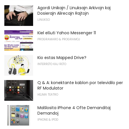
Agordi Unikajn / Linuksajn Arkivojn kaj
Dosierajn Alirecajn Rajtojn
LINUKSO
Kiel elŝuti Yahoo Messenger 11
PROGRAMARO & PROGRAMOJ
Kio estas Mapped Drive?
INTERRETO KAJ RETO
Q & A: konektante kablon por televidilo per
RF Modulator
HEJMA TEATRO
Malŝlosita iPhone 4 Ofte Demanditaj
Demandoj
IPHONE & IPOD