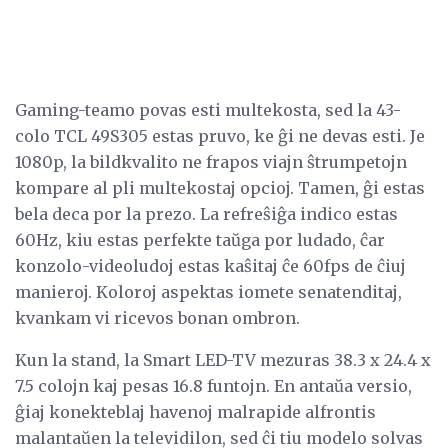
Gaming-teamo povas esti multekosta, sed la 43-
colo TCL 49S305 estas pruvo, ke ĝi ne devas esti. Je
1080p, la bildkvalito ne frapos viajn ŝtrumpetojn
kompare al pli multekostaj opcioj. Tamen, ĝi estas
bela deca por la prezo. La refreŝiĝa indico estas
60Hz, kiu estas perfekte taŭga por ludado, ĉar
konzolo-videoludoj estas kaŝitaj ĉe 60fps de ĉiuj
manieroj. Koloroj aspektas iomete senatenditaj,
kvankam vi ricevos bonan ombron.
Kun la stand, la Smart LED-TV mezuras 38.3 x 24.4 x
7.5 colojn kaj pesas 16.8 funtojn. En antaŭa versio,
ĝiaj konekteblaj havenoj malrapide alfrontis
malantaŭen la televidilon, sed ĉi tiu modelo solvas