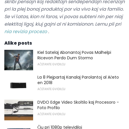
skribi pensajn kaj redaktajn sendependajn recenzojn
pri la plej bonaj produktoj por via vivo kaj via familio.
Se vi ŝatas, kion ni faros, vi povas subteni nin per niaj
elektitaj ligoj, kiuj gajni al ni komisionon.
Lernu pli pri
nia revizia procezo
.
Alike posts
Kiel Satelaj Abonantoj Povas Malhelpi
Ricevon Perdo Dum Stormo
AĈETANTE GVIDILOJ
La 8 Plejpartaj Kanalaj Parolantoj al Aĉeto
en 2018
AĈETANTE GVIDILOJ
DVDO Edge Video Skoltilo kaj Procesoro -
Foto Profilo
AĈETANTE GVIDILOJ
Ĉiu pri 1080p televidiloj