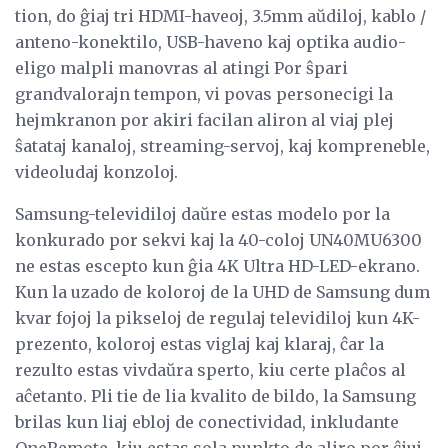
tion, do ĝiaj tri HDMI-haveoj, 3.5mm aŭdiloj, kablo /
anteno-konektilo, USB-haveno kaj optika audio-
eligo malpli manovras al atingi Por ŝpari
grandvalorajn tempon, vi povas personecigi la
hejmkranon por akiri facilan aliron al viaj plej
ŝatataj kanaloj, streaming-servoj, kaj kompreneble,
videoludaj konzoloj.
Samsung-televidiloj daŭre estas modelo por la
konkurado por sekvi kaj la 40-coloj UN40MU6300
ne estas escepto kun ĝia 4K Ultra HD-LED-ekrano.
Kun la uzado de koloroj de la UHD de Samsung dum
kvar fojoj la pikseloj de regulaj televidiloj kun 4K-
prezento, koloroj estas viglaj kaj klaraj, ĉar la
rezulto estas vivdaŭra sperto, kiu certe plaĉos al
aĉetanto. Pli tie de lia kvalito de bildo, la Samsung
brilas kun liaj ebloj de conectividad, inkludante
OneRemote, kiu estas sola punkto de aliro por ĉiuj