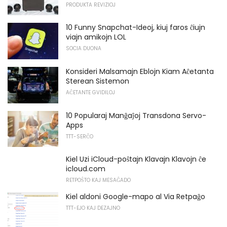
PRODUKTA REVIZIOJ
10 Funny Snapchat-Ideoj, kiuj faros ĉiujn
viajn amikojn LOL
SOCIA DUONA
Konsideri Malsamajn Eblojn Kiam Aĉetanta
Sterean Sistemon
AĈETANTE GVIDILOJ
10 Popularaj Manĝaĵoj Transdona Servo-
Apps
TTT-SERĈO
Kiel Uzi iCloud-poŝtajn Klavajn Klavojn ĉe
icloud.com
RETPOŜTO KAJ MESAĜADO
Kiel aldoni Google-mapo al Via Retpaĝo
TTT-EJO KAJ DEZAJNO