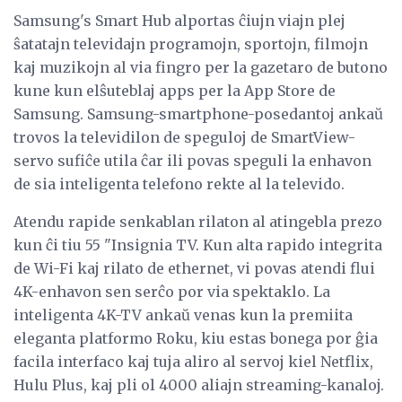
Samsung's Smart Hub alportas ĉiujn viajn plej
ŝatatajn televidajn programojn, sportojn, filmojn
kaj muzikojn al via fingro per la gazetaro de butono
kune kun elŝuteblaj apps per la App Store de
Samsung. Samsung-smartphone-posedantoj ankaŭ
trovos la televidilon de speguloj de SmartView-
servo sufiĉe utila ĉar ili povas speguli la enhavon
de sia inteligenta telefono rekte al la televido.
Atendu rapide senkablan rilaton al atingebla prezo
kun ĉi tiu 55 "Insignia TV. Kun alta rapido integrita
de Wi-Fi kaj rilato de ethernet, vi povas atendi flui
4K-enhavon sen serĉo por via spektaklo. La
inteligenta 4K-TV ankaŭ venas kun la premiita
eleganta platformo Roku, kiu estas bonega por ĝia
facila interfaco kaj tuja aliro al servoj kiel Netflix,
Hulu Plus, kaj pli ol 4000 aliajn streaming-kanaloj.