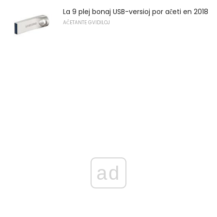
La 9 plej bonaj USB-versioj por aĉeti en 2018
AĈETANTE GVIDILOJ
ad