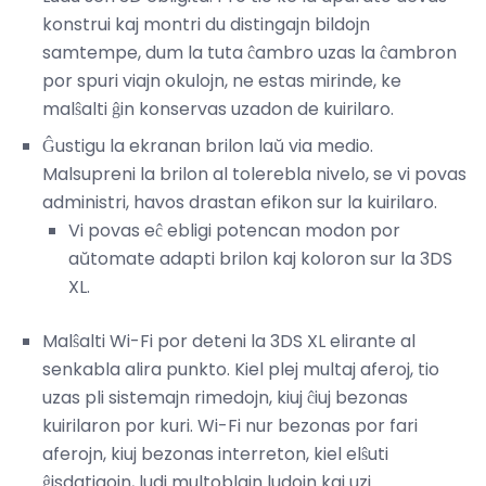
konstrui kaj montri du distingajn bildojn
samtempe, dum la tuta ĉambro uzas la ĉambron
por spuri viajn okulojn, ne estas mirinde, ke
malŝalti ĝin konservas uzadon de kuirilaro.
Ĝustigu la ekranan brilon laŭ via medio.
Malsupreni la brilon al tolerebla nivelo, se vi povas
administri, havos drastan efikon sur la kuirilaro.
Vi povas eĉ ebligi potencan modon por
aŭtomate adapti brilon kaj koloron sur la 3DS
XL.
Malŝalti Wi-Fi por deteni la 3DS XL elirante al
senkabla alira punkto. Kiel plej multaj aferoj, tio
uzas pli sistemajn rimedojn, kiuj ĉiuj bezonas
kuirilaron por kuri. Wi-Fi nur bezonas por fari
aferojn, kiuj bezonas interreton, kiel elŝuti
ĝisdatigojn, ludi multoblajn ludojn kaj uzi