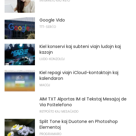
INTERRETO KAJ RETO
Google Vido
TTT-SERĈO
Kiel konservi kaj subteni viajn ludojn kaj
kazojn
LUDO-KONZOLOJ
Kiel repagi viajn iCloud-kontaktojn kaj
kalendaron
MACOJ
AIM TXT Alportas IM al Tekstaj Mesaĝoj de
Via Poŝtelefono
RETPOŜTO KAJ MESAĜADO
Split Tone kaj Duotone en Photoshop
Elementoj
PROGRAMARO