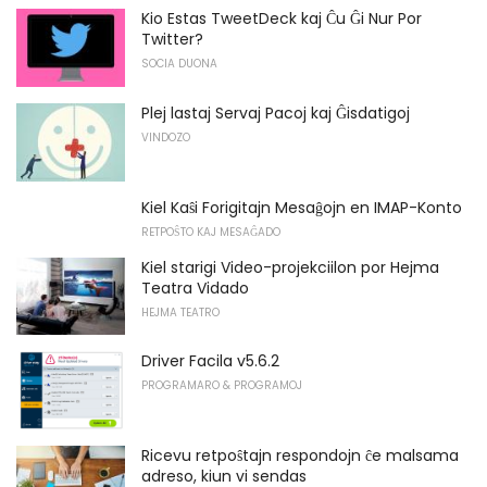
Kio Estas TweetDeck kaj Ĉu Ĝi Nur Por
Twitter?
SOCIA DUONA
Plej lastaj Servaj Pacoj kaj Ĝisdatigoj
VINDOZO
Kiel Kaŝi Forigitajn Mesaĝojn en IMAP-Konto
RETPOŜTO KAJ MESAĜADO
Kiel starigi Video-projekciilon por Hejma
Teatra Vidado
HEJMA TEATRO
Driver Facila v5.6.2
PROGRAMARO & PROGRAMOJ
Ricevu retpoŝtajn respondojn ĉe malsama
adreso, kiun vi sendas