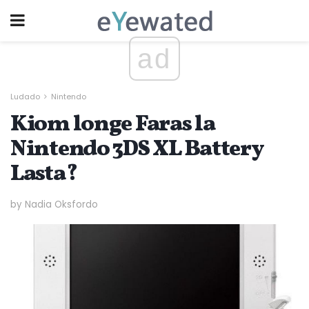
ad
Ludado
Nintendo
Kiom longe Faras la
Nintendo 3DS XL Battery
Lasta?
by Nadia Oksfordo