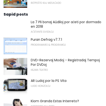
RETPOŜTO KAJ MESAĜADO
Sapid posts
La 7 Pli bonaj Aŭdiloj por aĉeti por dormado
en 2018
AĈETANTE GVIDILOJ
Puran Defrag v7.7.1
PROGRAMARO & PROGRAMOJ
DVD-Rezervaj Modoj - Registradaj Tempoj
Por DVDoj
HEJMA TEATRO
AR Ludoj por la PS Vita
LUDO-KONZOLOJ
Kiom Granda Estas Interreto?