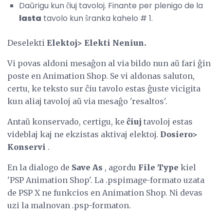
Daŭrigu kun ĉiuj tavoloj. Finante per plenigo de la
lasta
tavolo kun ŝranka kahelo # 1.
Deselekti
Elektoj> Elekti Neniun.
Vi povas aldoni mesaĝon al via bildo nun aŭ fari ĝin
poste en Animation Shop. Se vi aldonas saluton,
certu, ke teksto sur ĉiu tavolo estas ĝuste vicigita
kun aliaj tavoloj aŭ via mesaĝo 'resaltos'.
Antaŭ konservado, certigu, ke
ĉiuj
tavoloj estas
videblaj kaj ne ekzistas aktivaj elektoj.
Dosiero>
Konservi
.
En la dialogo de
Save As
, agordu
File Type
kiel
'PSP Animation Shop'. La .pspimage-formato uzata
de PSP X ne funkcios en Animation Shop. Ni devas
uzi la malnovan .psp-formaton.