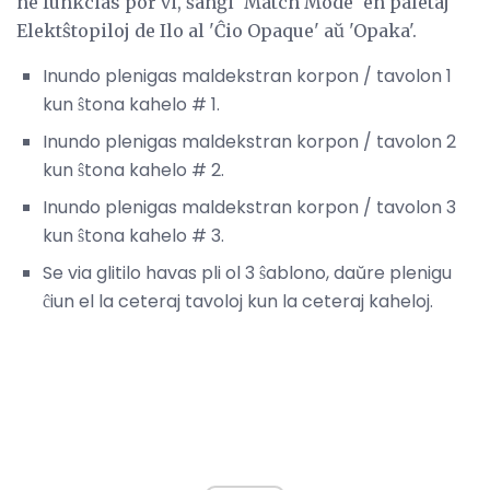
ne funkcias por vi, ŝanĝi 'Match Mode' en paletaj
Elektŝtopiloj de Ilo al 'Ĉio Opaque' aŭ 'Opaka'.
Inundo plenigas maldekstran korpon / tavolon 1
kun ŝtona kahelo # 1.
Inundo plenigas maldekstran korpon / tavolon 2
kun ŝtona kahelo # 2.
Inundo plenigas maldekstran korpon / tavolon 3
kun ŝtona kahelo # 3.
Se via glitilo havas pli ol 3 ŝablono, daŭre plenigu
ĉiun el la ceteraj tavoloj kun la ceteraj kaheloj.