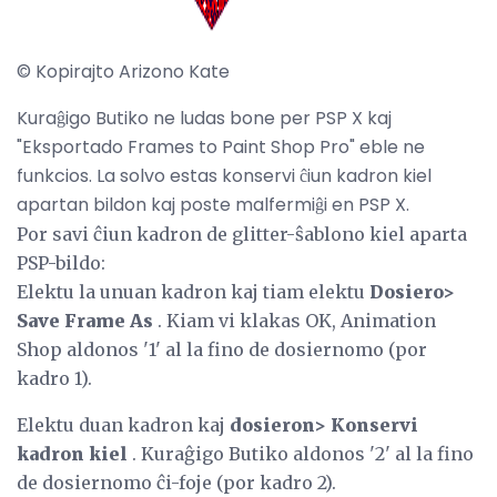
© Kopirajto Arizono Kate
Kuraĝigo Butiko ne ludas bone per PSP X kaj
"Eksportado Frames to Paint Shop Pro" eble ne
funkcios. La solvo estas konservi ĉiun kadron kiel
apartan bildon kaj poste malfermiĝi en PSP X.
Por savi ĉiun kadron de glitter-ŝablono kiel aparta
PSP-bildo:
Elektu la unuan kadron kaj tiam elektu
Dosiero>
Save Frame As
. Kiam vi klakas OK, Animation
Shop aldonos '1' al la fino de dosiernomo (por
kadro 1).
Elektu duan kadron kaj
dosieron> Konservi
kadron kiel
. Kuraĝigo Butiko aldonos '2' al la fino
de dosiernomo ĉi-foje (por kadro 2).