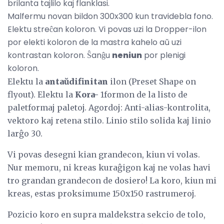
brilanta tajlilo kaj flanklasi.
Malfermu novan bildon 300x300 kun travidebla fono.
Elektu streĉan koloron. Vi povas uzi la Dropper-ilon
por elekti koloron de la mastra kahelo aŭ uzi
kontrastan koloron. Ŝanĝu
neniun
por plenigi
koloron.
Elektu la
antaŭdifinitan
ilon (Preset Shape on
flyout). Elektu la
Kora-
1formon de la listo de
paletformaj paletoj. Agordoj: Anti-alias-kontrolita,
vektoro kaj retena stilo. Linio stilo solida kaj linio
larĝo 30.
Vi povas desegni kian grandecon, kiun vi volas.
Nur memoru, ni kreas kuraĝigon kaj ne volas havi
tro grandan grandecon de dosiero! La koro, kiun mi
kreas, estas proksimume 150x150 rastrumeroj.
Pozicio koro en supra maldekstra sekcio de tolo,