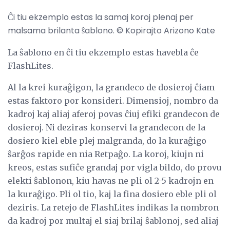
Ĉi tiu ekzemplo estas la samaj koroj plenaj per
malsama brilanta ŝablono. © Kopirajto Arizono Kate
La ŝablono en ĉi tiu ekzemplo estas havebla ĉe
FlashLites.
Al la krei kuraĝigon, la grandeco de dosieroj ĉiam
estas faktoro por konsideri. Dimensioj, nombro da
kadroj kaj aliaj aferoj povas ĉiuj efiki grandecon de
dosieroj. Ni deziras konservi la grandecon de la
dosiero kiel eble plej malgranda, do la kuraĝigo
ŝarĝos rapide en nia Retpaĝo. La koroj, kiujn ni
kreos, estas sufiĉe grandaj por vigla bildo, do provu
elekti ŝablonon, kiu havas ne pli ol 2-5 kadrojn en
la kuraĝigo. Pli ol tio, kaj la fina dosiero eble pli ol
deziris. La retejo de FlashLites indikas la nombron
da kadroj por multaj el siaj brilaj ŝablonoj, sed aliaj