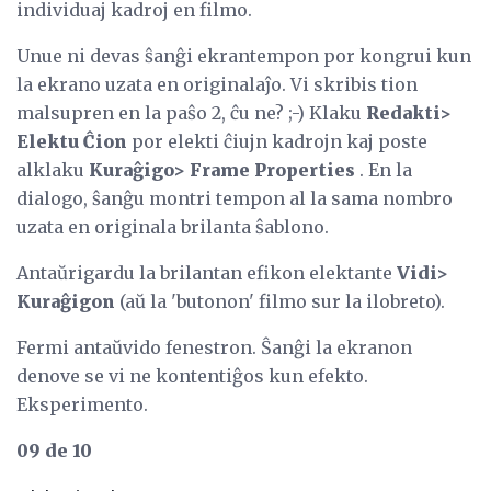
individuaj kadroj en filmo.
Unue ni devas ŝanĝi ekrantempon por kongrui kun
la ekrano uzata en originalaĵo. Vi skribis tion
malsupren en la paŝo 2, ĉu ne? ;-) Klaku
Redakti>
Elektu Ĉion
por elekti ĉiujn kadrojn kaj poste
alklaku
Kuraĝigo> Frame Properties
. En la
dialogo, ŝanĝu montri tempon al la sama nombro
uzata en originala brilanta ŝablono.
Antaŭrigardu la brilantan efikon elektante
Vidi>
Kuraĝigon
(aŭ la 'butonon' filmo sur la ilobreto).
Fermi antaŭvido fenestron. Ŝanĝi la ekranon
denove se vi ne kontentiĝos kun efekto.
Eksperimento.
09 de 10