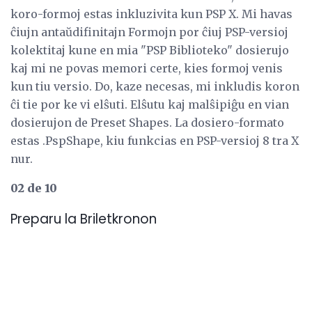
koro-formoj estas inkluzivita kun PSP X. Mi havas
ĉiujn antaŭdifinitajn Formojn por ĉiuj PSP-versioj
kolektitaj kune en mia "PSP Biblioteko" dosierujo
kaj mi ne povas memori certe, kies formoj venis
kun tiu versio. Do, kaze necesas, mi inkludis koron
ĉi tie por ke vi elŝuti. Elŝutu kaj malŝipiĝu en vian
dosierujon de Preset Shapes. La dosiero-formato
estas .PspShape, kiu funkcias en PSP-versioj 8 tra X
nur.
02 de 10
Preparu la Briletkronon