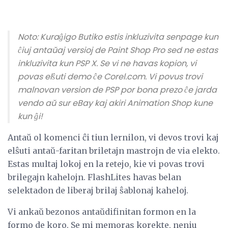
Noto: Kuraĝigo Butiko estis inkluzivita senpage kun
ĉiuj antaŭaj versioj de Paint Shop Pro sed ne estas
inkluzivita kun PSP X. Se vi ne havas kopion, vi
povas elŝuti demo ĉe Corel.com. Vi povus trovi
malnovan version de PSP por bona prezo ĉe jarda
vendo aŭ sur eBay kaj akiri Animation Shop kune
kun ĝi!
Antaŭ ol komenci ĉi tiun lernilon, vi devos trovi kaj
elŝuti antaŭ-faritan briletajn mastrojn de via elekto.
Estas multaj lokoj en la retejo, kie vi povas trovi
brilegajn kahelojn. FlashLites havas belan
selektadon de liberaj brilaj ŝablonaj kaheloj.
Vi ankaŭ bezonos antaŭdifinitan formon en la
formo de koro. Se mi memoras korekte, neniu