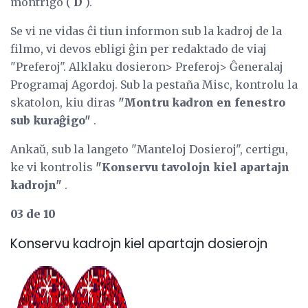
montriĝo (
D
).
Se vi ne vidas ĉi tiun informon sub la kadroj de la
filmo, vi devos ebligi ĝin per redaktado de viaj
"Preferoj". Alklaku dosieron> Preferoj> Ĝeneralaj
Programaj Agordoj. Sub la pestaña Misc, kontrolu la
skatolon, kiu diras
"Montru kadron en fenestro
sub kuraĝigo"
.
Ankaŭ, sub la langeto "Manteloj Dosieroj", certigu,
ke vi kontrolis
"Konservu tavolojn kiel apartajn
kadrojn"
.
03 de 10
Konservu kadrojn kiel apartajn dosierojn