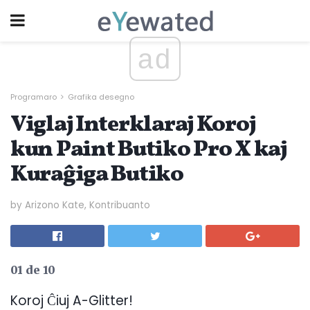
ad
Programaro
Grafika desegno
Viglaj Interklaraj Koroj
kun Paint Butiko Pro X kaj
Kuraĝiga Butiko
by Arizono Kate, Kontribuanto
01 de 10
Koroj Ĉiuj A-Glitter!