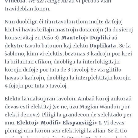
Videbla
.
Ne uzi Merge All
aŭ vi perdos vian
travideblan fonon.
Nun duobligu ĉi tiun tavolon tiom multe da fojoj
kiel vi havas brilajn mastrojn dosierojn (la dosieroj
konservitaj en Paŝo 3).
Manteloj> Dupliki
aŭ
dekstre tavolo butonon kaj elektu
Duplikata
. Se la
ŝablono, kiun vi elektis, bezonas 3 kadrojn por krei
la brilantan efikon, duobligu la interlokigitajn
korojn dufoje por tuta de 3 tavoloj. Se via glitilo
havas 5 kadrojn, duobligu la interplektitajn korojn
4 fojojn por tuta 5 tavoloj.
Elektu la malsupran tavolon. Ambaŭ koroj ankoraŭ
devas esti elektitaj (se ne, uzu Magian Wandon por
elekti denove). Pliigi la grandecon de selektado per
unu.
Elektoj> Modifi> Ekspansiiĝi> 1.
Vi devas
plenigi unu koron sen efektivigi la alian. Se ĉi tio