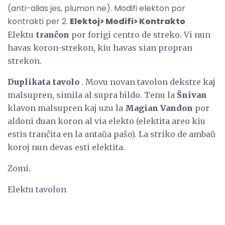
(anti-alias jes, plumon ne). Modifi elekton por
kontrakti per 2.
Elektoj> Modifi> Kontrakto
Elektu
tranĉon
por forigi centro de streko. Vi nun
havas koron-strekon, kiu havas sian propran
strekon.
Duplikata tavolo
. Movu novan tavolon dekstre kaj
malsupren, simila al supra bildo. Tenu la
Ŝnivan
klavon malsupren kaj uzu la
Magian Vandon
por
aldoni duan koron al via elekto (elektita areo kiu
estis tranĉita en la antaŭa paŝo). La striko de ambaŭ
koroj nun devas esti elektita.
Zomi.
Elektu tavolon