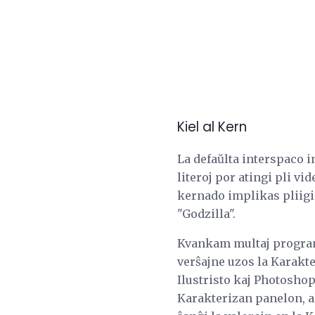
Kiel al Kern
La defaŭlta interspaco in
literoj por atingi pli v
kernado implikas pliigi 
"Godzilla".
Kvankam multaj programo
verŝajne uzos la Karakt
Ilustristo kaj Photoshop
Karakterizan panelon, al