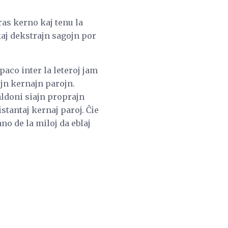
ras kerno kaj tenu la
kaj dekstrajn sagojn por
paco inter la leteroj jam
ujn kernajn parojn.
aldoni siajn proprajn
stantaj kernaj paroj. Ĉie
no de la miloj da eblaj