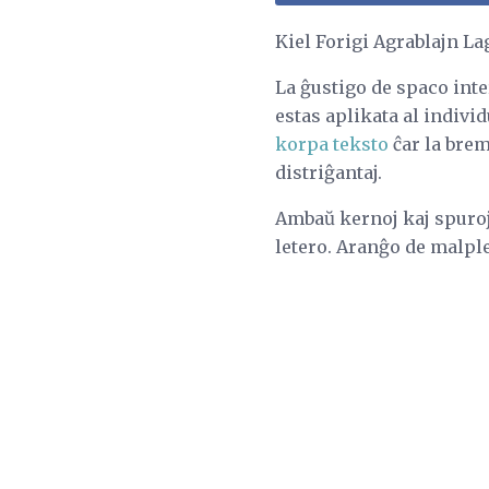
Kiel Forigi Agrablajn La
La ĝustigo de spaco inter
estas aplikata al individ
korpa teksto
ĉar la brem
distriĝantaj.
Ambaŭ kernoj kaj spuroj 
letero. Aranĝo de malple