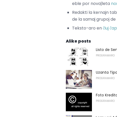
eble por novaĵleta
no
Redakti la kernajn tab
de la samaj grupoj de l
Teksto-aro en
ĉiuj ĉap
Alike posts
Listo de Se
PROGRAMARO
Uzanta Tip
PROGRAMARO
Foto Kredita
PROGRAMARO