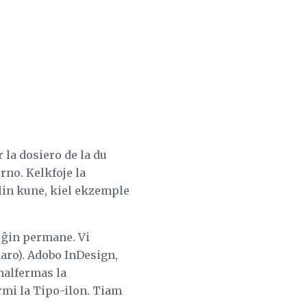
r la dosiero de la du
rno. Kelkfoje la
ilin kune, kiel ekzemple
 ĝin permane. Vi
aro). Adobo InDesign,
malfermas la
ermi la Tipo-ilon. Tiam