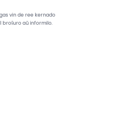
igas vin de ree kernado
l broŝuro aŭ informilo.