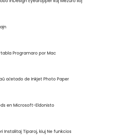
dobo InDesign Eyedropper kaj Mezuro Iloj
 ajn
ortabla Programaro por Mac
ntaŭ aĉetado de Inkjet Photo Paper
ds en Microsoft-Eldonisto
i Instalitaj Tiparoj, kiuj Ne funkcios