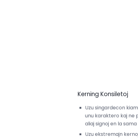
Kerning Konsiletoj
Uzu singardecon kiam vi
unu karaktero kaj ne po
aliaj signoj en la sama
Uzu ekstremajn kernoj