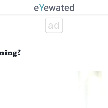
ad
rning?