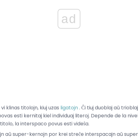
ad
 klinas titolojn, kiuj uzas
ligatojn
. Ĉi tiuj duoblaj aŭ triobla
vas esti kernitaj kiel individuaj literoj. Depende de la niv
 titolo, la interspaco povus esti videŝa.
n aŭ super-kernojn por krei streĉe interspacajn aŭ supe