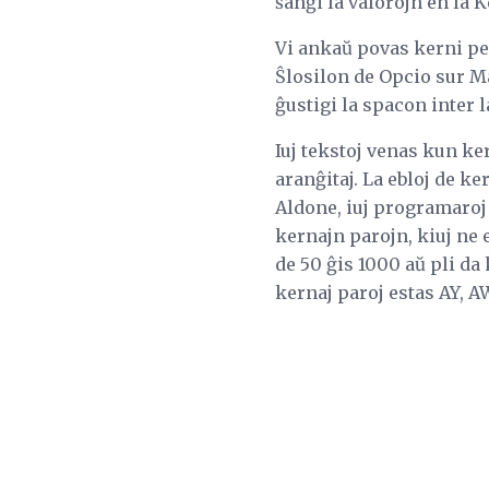
ŝanĝi la valorojn en la 
Vi ankaŭ povas kerni per
Ŝlosilon de Opcio sur Ma
ĝustigi la spacon inter la
Iuj tekstoj venas kun ke
aranĝitaj. La ebloj de ke
Aldone, iuj programaroj 
kernajn parojn, kiuj ne e
de 50 ĝis 1000 aŭ pli da 
kernaj paroj estas AY, A