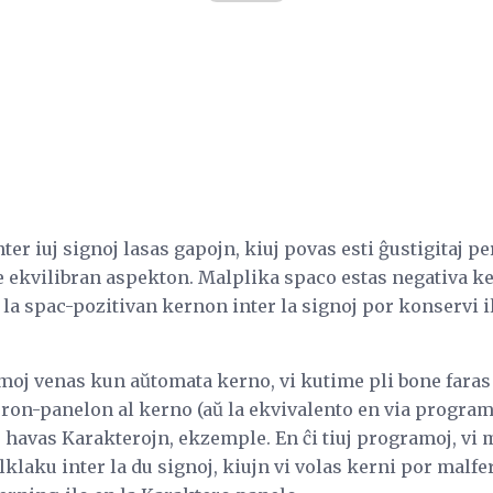
ter iuj signoj lasas gapojn, kiuj povas esti ĝustigitaj pe
ide ekvilibran aspekton. Malplika spaco estas negativa ke
la spac-pozitivan kernon inter la signoj por konservi 
j venas kun aŭtomata kerno, vi kutime pli bone faras
eron-panelon al kerno (aŭ la ekvivalento en via program
 havas Karakterojn, ekzemple. En ĉi tiuj programoj, vi 
klaku inter la du signoj, kiujn vi volas kerni por malf