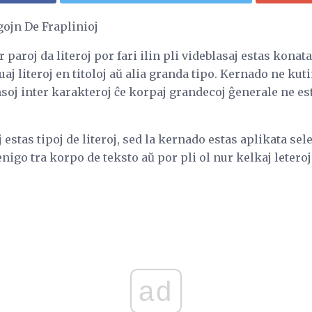
gojn De Fraplinioj
 paroj da literoj por fari ilin pli videblasaj estas kona
uaj literoj en titoloj aŭ alia granda tipo. Kernado ne kut
soj inter karakteroj ĉe korpaj grandecoj ĝenerale ne est
estas tipoj de literoj, sed la kernado estas aplikata sele
nigo tra korpo de teksto aŭ por pli ol nur kelkaj letero
ad