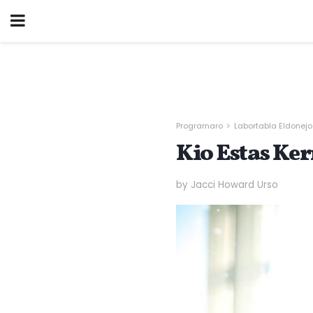
Programaro
Labortabla Eldonejo
Kio Estas Ke
by Jacci Howard Urso