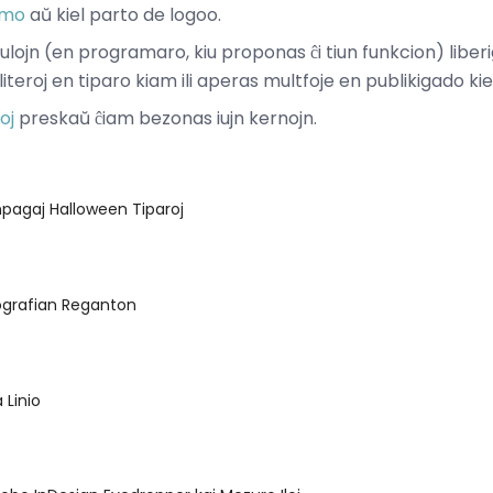
mo
aŭ kiel parto de logoo.
ulojn (en programaro, kiu proponas ĉi tiun funkcion) liber
iteroj en tiparo kiam ili aperas multfoje en publikigado kie
oj
preskaŭ ĉiam bezonas iujn kernojn.
npagaj Halloween Tiparoj
ografian Reganton
 Linio