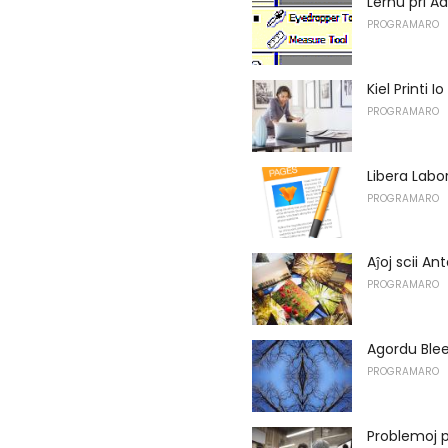
Lernu pri A
PROGRAMARO
Kiel Printi Io
PROGRAMARO
Libera Lab
PROGRAMARO
Aĵoj scii A
PROGRAMARO
Agordu Blee
PROGRAMARO
Problemoj pr