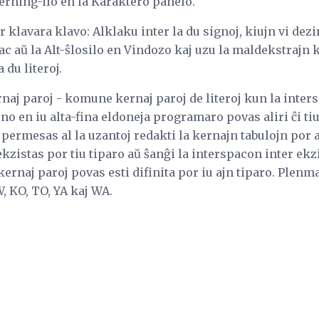
Kerning-ilo en la Karaktero panelo.
 klavara klavo: Alklaku inter la du signoj, kiujn vi dezi
c aŭ la Alt-ŝlosilo en Vindozo kaj uzu la maldekstrajn 
 du literoj.
rnaj paroj - komune kernaj paroj de literoj kun la inters
rno en iu alta-fina eldoneja programaro povas aliri ĉi ti
permesas al la uzantoj redakti la kernajn tabulojn por 
kzistas por tiu tiparo aŭ ŝanĝi la interspacon inter ekzi
kernaj paroj povas esti difinita por iu ajn tiparo. Plenma
W, KO, TO, YA kaj WA.