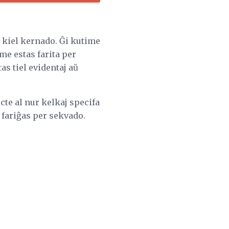
ta kiel kernado. Ĝi kutime
ime estas farita per
as tiel evidentaj aŭ
cte al nur kelkaj specifa
j fariĝas per sekvado.