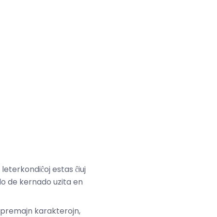
j leterkondiĉoj estas ĉiuj
elo de kernado uzita en
rpremajn karakterojn,