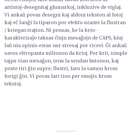
artistoj-desegnitaj glumarkoj, inkluzive de viglaj.
Vi ankaŭ povas desegni kaj aldoni tekston al fotoj
kaj eĉ ŝanĝi la tiparon por efekto uzante la flustran
/ kriegan trajton. Ni pensas, ke la krio-
karakterizaĵo taksas ĉiujn mesaĝojn de CAPS, kiuj
laŭ nia opinio estas nur stresaj por ricevi. Ĝi ankaŭ
savos eltropanta milionon da krioj. Por krii, simple
tajpu vian mesaĝon, tenu la sendan butonon, kaj
poste tiri ĝin supre; flustri, faru la samon krom
forigi ĝin. Vi povas fari tion per emojis krom
tekstoj.