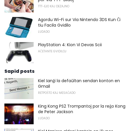
TTT-EJO KAJ DEZAJNO
Agordu Wi-Fi sur Via Nintendo 3DS Kun Ĉi
tiu Facila Gvidilo
LUDADO
PlayStation 4: Kion Vi Devas Scii
AĈETANTE GVIDILOJ
Sapid posts
Kiel ŝanĝi la defaŭltan sendan konton en
Gmail
RETPOŜTO KAJ MESAĜADO
King Kong PS2 Trompantoj por la reĝo Kong
de Peter Jackson
LUDADO