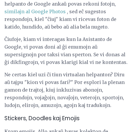
helpanto de Google ankaŭ povas rekoni fotojn,
similajn al Google Photos
, sed eĉ sugestos
respondojn, kiel "ĉiuj" kiam vi ricevas foton de
katido, hundido, aŭ bebo aŭ alia bela nugeto.
Ĉiufoje, kiam vi interagas kun la Asistanto de
Google, vi povas doni al ĝi emumojn aŭ
supersignojn por taksi vian sperton. Se vi donas al
ĝi dikfingrojn, vi povas klarigi kial vi ne kontentas.
Ne certas kiel uzi ĉi tiun virtualan helpanton? Diru
aŭ tajpu "kion vi povas fari?" Por esplori la plenan
gamon de trajtoj, kiuj inkluzivas abonojn,
respondojn, vojaĝojn, novaĵojn, veterojn, sportojn,
ludojn, elirojn, amuzojn, agojn kaj tradukojn.
Stickers, Doodles kaj Emojis
Krom emojis, Allo ankaŭ havas kolekton de