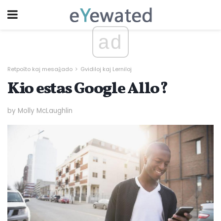
ad
Retpoŝto kaj mesaĝado
Gvidiloj kaj Lerniloj
Kio estas Google Allo?
by Molly McLaughlin