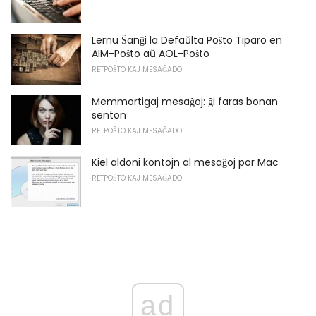
Lernu Ŝanĝi la Defaŭlta Poŝto Tiparo en
AIM-Poŝto aŭ AOL-Poŝto
RETPOŜTO KAJ MESAĜADO
Memmortigaj mesaĝoj: ĝi faras bonan
senton
RETPOŜTO KAJ MESAĜADO
Kiel aldoni kontojn al mesaĝoj por Mac
RETPOŜTO KAJ MESAĜADO
ad