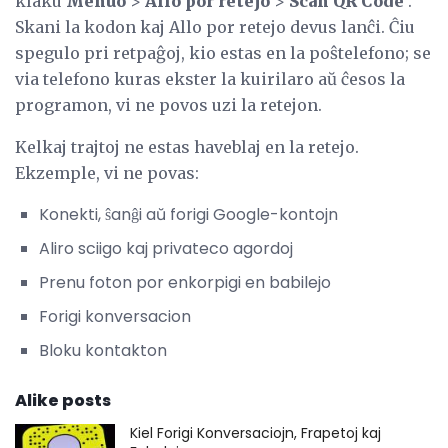
klaku
Menuo
>
Allo por retejo
>
Scan QR Code
.
Skani la kodon kaj Allo por retejo devus lanĉi. Ĉiu
spegulo pri retpaĝoj, kio estas en la poŝtelefono; se
via telefono kuras ekster la kuirilaro aŭ ĉesos la
programon, vi ne povos uzi la retejon.
Kelkaj trajtoj ne estas haveblaj en la retejo.
Ekzemple, vi ne povas:
Konekti, ŝanĝi aŭ forigi Google-kontojn
Aliro sciigo kaj privateco agordoj
Prenu foton por enkorpigi en babilejo
Forigi konversacion
Bloku kontakton
Alike posts
Kiel Forigi Konversaciojn, Frapetoj kaj