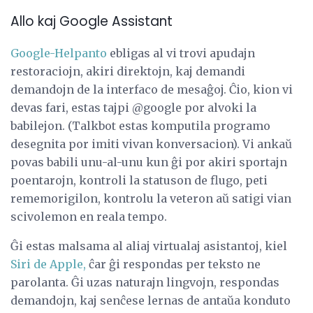
Allo kaj Google Assistant
Google-Helpanto
ebligas al vi trovi apudajn
restoraciojn, akiri direktojn, kaj demandi
demandojn de la interfaco de mesaĝoj. Ĉio, kion vi
devas fari, estas tajpi @google por alvoki la
babilejon. (Talkbot estas komputila programo
desegnita por imiti vivan konversacion). Vi ankaŭ
povas babili unu-al-unu kun ĝi por akiri sportajn
poentarojn, kontroli la statuson de flugo, peti
rememorigilon, kontrolu la veteron aŭ satigi vian
scivolemon en reala tempo.
Ĝi estas malsama al aliaj virtualaj asistantoj, kiel
Siri de Apple,
ĉar ĝi respondas per teksto ne
parolanta. Ĝi uzas naturajn lingvojn, respondas
demandojn, kaj senĉese lernas de antaŭa konduto