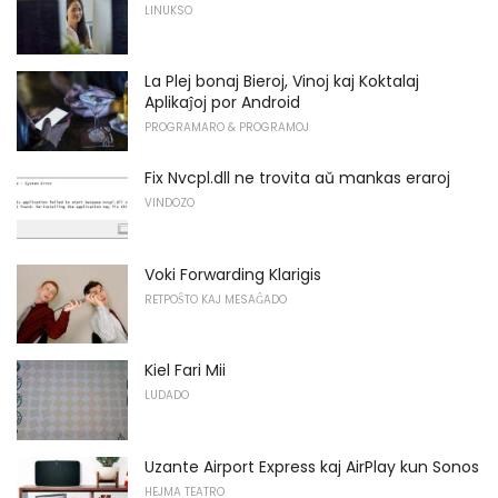
LINUKSO
La Plej bonaj Bieroj, Vinoj kaj Koktalaj
Aplikaĵoj por Android
PROGRAMARO & PROGRAMOJ
Fix Nvcpl.dll ne trovita aŭ mankas eraroj
VINDOZO
Voki Forwarding Klarigis
RETPOŜTO KAJ MESAĜADO
Kiel Fari Mii
LUDADO
Uzante Airport Express kaj AirPlay kun Sonos
HEJMA TEATRO