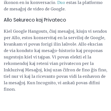
ikonon en iu konversacio.
Duo
estas la platformo
de mesaĝoj de video de Google.
Allo Sekureco kaj Privateco
Kiel Google Hangouts, ĉiuj mesaĝoj, kiujn vi sendos
per Allo, estos konservitaj en la serviloj de Google,
kvankam vi povas forigi ilin laŭvole. Allo ekscias
de via konduto kaj mesaĝo-historio kaj proponas
sugestojn kiel vi tajpas. Vi povas elekti el la
rekomendoj kaj reteni vian privatecon per la
Inkluzivaj Mesaĝoj, kiuj uzas ĉifron de fino ĝis fino,
tiel nur vi kaj la ricevanto povas vidi la enhavon de
la mesaĝoj. Kun Incognito, vi ankaŭ povas difini
finon.