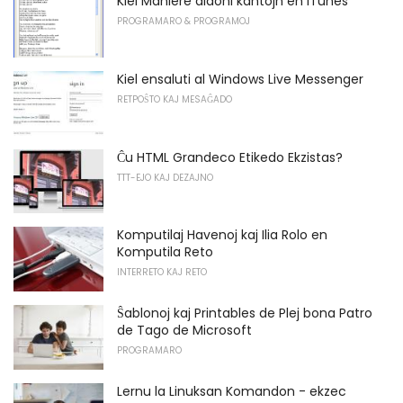
Kiel Maniere aldoni kantojn en iTunes
PROGRAMARO & PROGRAMOJ
Kiel ensaluti al Windows Live Messenger
RETPOŜTO KAJ MESAĜADO
Ĉu HTML Grandeco Etikedo Ekzistas?
TTT-EJO KAJ DEZAJNO
Komputilaj Havenoj kaj Ilia Rolo en
Komputila Reto
INTERRETO KAJ RETO
Ŝablonoj kaj Printables de Plej bona Patro
de Tago de Microsoft
PROGRAMARO
Lernu la Linuksan Komandon - ekzec