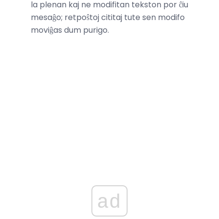
la plenan kaj ne modifitan tekston por ĉiu
mesaĝo; retpoŝtoj cititaj tute sen modifo
moviĝas dum purigo.
ad