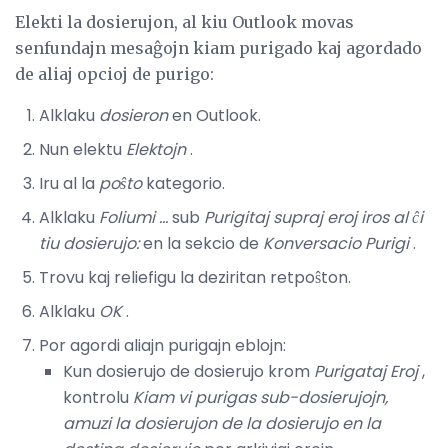
Elekti la dosierujon, al kiu Outlook movas
senfundajn mesaĝojn kiam purigado kaj agordado
de aliaj opcioj de purigo:
Alklaku
dosieron
en Outlook.
Nun elektu
Elektojn
.
Iru al la
poŝto
kategorio.
Alklaku
Foliumi ...
sub
Purigitaj supraj eroj iros al ĉi
tiu dosierujo:
en la sekcio de
Konversacio Purigi
.
Trovu kaj reliefigu la deziritan retpoŝton.
Alklaku
OK
.
Por agordi aliajn purigajn eblojn:
Kun dosierujo de dosierujo krom
Purigataj Eroj
,
kontrolu
Kiam vi purigas sub-dosierujojn,
amuzi la dosierujon de la dosierujo en la