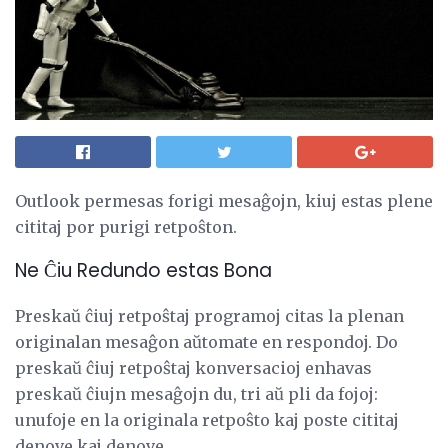
Outlook permesas forigi mesaĝojn, kiuj estas plene
cititaj por purigi retpoŝton.
Ne Ĉiu Redundo estas Bona
Preskaŭ ĉiuj retpoŝtaj programoj citas la plenan
originalan mesaĝon aŭtomate en respondoj. Do
preskaŭ ĉiuj retpoŝtaj konversacioj enhavas
preskaŭ ĉiujn mesaĝojn du, tri aŭ pli da fojoj:
unufoje en la originala retpoŝto kaj poste cititaj
denove kaj denove.