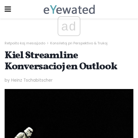
ad
Retpoŝto kaj mesaĝado
Konsiletoj pri Perspektivo & Trukoj
Kiel Streamline
Konversacioj en Outlook
by Heinz Tschabitscher