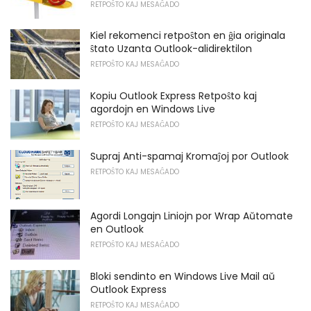
RETPOŜTO KAJ MESAĜADO
Kiel rekomenci retpoŝton en ĝia originala
ŝtato Uzanta Outlook-alidirektilon
RETPOŜTO KAJ MESAĜADO
Kopiu Outlook Express Retpoŝto kaj
agordojn en Windows Live
RETPOŜTO KAJ MESAĜADO
Supraj Anti-spamaj Kromaĵoj por Outlook
RETPOŜTO KAJ MESAĜADO
Agordi Longajn Liniojn por Wrap Aŭtomate
en Outlook
RETPOŜTO KAJ MESAĜADO
Bloki sendinto en Windows Live Mail aŭ
Outlook Express
RETPOŜTO KAJ MESAĜADO