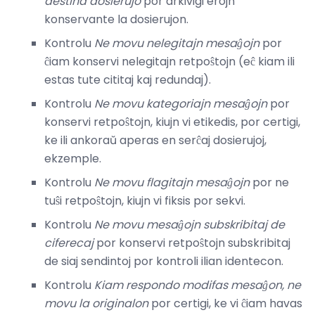
destina dosierujo
por arkivigi erojn
konservante la dosierujon.
Kontrolu
Ne movu nelegitajn mesaĝojn
por
ĉiam konservi nelegitajn retpoŝtojn (eĉ kiam ili
estas tute cititaj kaj redundaj).
Kontrolu
Ne movu kategoriajn mesaĝojn
por
konservi retpoŝtojn, kiujn vi etikedis, por certigi,
ke ili ankoraŭ aperas en serĉaj dosierujoj,
ekzemple.
Kontrolu
Ne movu flagitajn mesaĝojn
por ne
tuŝi retpoŝtojn, kiujn vi fiksis por sekvi.
Kontrolu
Ne movu mesaĝojn subskribitaj de
ciferecaj
por konservi retpoŝtojn subskribitaj
de siaj sendintoj por kontroli ilian identecon.
Kontrolu
Kiam respondo modifas mesaĝon, ne
movu la originalon
por certigi, ke vi ĉiam havas