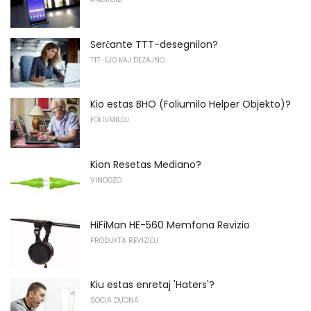
Serĉante TTT-desegnilon?
TTT-EJO KAJ DEZAJNO
Kio estas BHO (Foliumilo Helper Objekto)?
FOLIUMILOJ
Kion Resetas Mediano?
VINDOZO
HiFiMan HE-560 Memfona Revizio
PRODUKTA REVIZIOJ
Kiu estas enretaj 'Haters'?
SOCIA DUONA