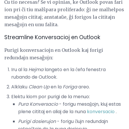
Ĉu tio necesas? Se vi opinias, ke Outlook povas fari
ion pri ĉi tiu malŝpara proliferado: ĝi ne malhelpos
mesaĝojn cititaj; anstataŭe, ĝi forigos la cititajn
mesaĝojn en unu falita.
Streamline Konversacioj en Outlook
Purigi konversaciojn en Outlook kaj forigi
redundajn mesaĝojn:
Iru al la
Hejma
langeto en la ĉefa fenestra
rubando de Outlook.
Alklaku
Clean Up
en la
Foriga
areo.
Elektu kiom por purigi de la menuo:
Pura Konversacio
- forigu mesaĝojn, kiuj estas
plene cititaj en aliaj de la nuna
konversacio
.
Purigi dosierujon
- forigu ĉiujn redundajn
retpoŝtojn de la nuna dosierujo.