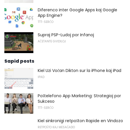
Diferenco inter Google Apps kaj Google
App Engine?
TTT-SERĈO
Supraj PSP-Ludoj por Infanoj
AĈETANTE GVIDILOJ
Sapid posts
Kiel Uzi Voĉan Dikton sur la iPhone kaj iPad
IPAD
Poŝtelefono App Marketing: Strategioj por
Sukceso
TTT-SERĈO
Kiel sinkronigi retpoŝton Rapide en Vindozo
RETPOŜTO KAJ MESAĜADO