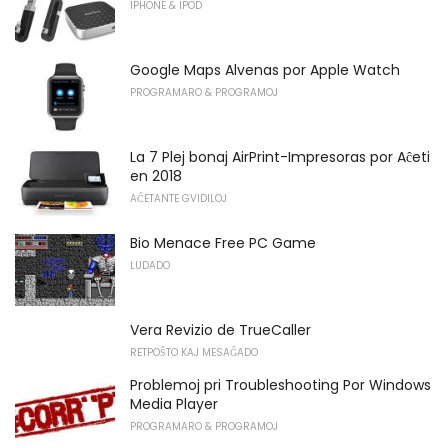
IPHONE & IPOD
Google Maps Alvenas por Apple Watch
PROGRAMARO & PROGRAMOJ
La 7 Plej bonaj AirPrint-Impresoras por Aĉeti
en 2018
AĈETANTE GVIDILOJ
Bio Menace Free PC Game
LUDADO
Vera Revizio de TrueCaller
RETPOŜTO KAJ MESAĜADO
Problemoj pri Troubleshooting Por Windows
Media Player
PROGRAMARO & PROGRAMOJ