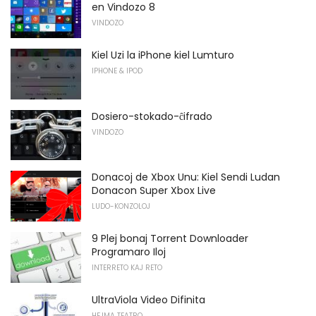
en Vindozo 8
VINDOZO
Kiel Uzi la iPhone kiel Lumturo
IPHONE & IPOD
Dosiero-stokado-ĉifrado
VINDOZO
Donacoj de Xbox Unu: Kiel Sendi Ludan
Donacon Super Xbox Live
LUDO-KONZOLOJ
9 Plej bonaj Torrent Downloader
Programaro Iloj
INTERRETO KAJ RETO
UltraViola Video Difinita
HEJMA TEATRO