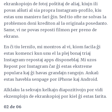
ekrankopiojn de fotoj poŝtitaj de aliaj, kiujn ili
povas alŝuti al sia propra Instagram-profilo, kiu
estas unu maniero fari ĝin. Sed tio ofte ne solvas la
problemon doni krediton al la originala posedanto.
Same, vi ne povas reposti filmon per preno de
ekrano.
En ĉi tiu lernilo, mi montros al vi, kiom facila ĝi
estas komenci kun unu el la plej bonaj triaj
Instagram-repostaj apps disponeblaj. Mi uzos
Repost por Instagram ĉar ĝi estas ekstreme
populara kaj ĝi havas grandajn rangojn. Ankaŭ
estas havebla senpage por iPhone kaj Android.
Alklaku la sekvajn kelkajn diapozitivojn por vidi
ekzemplojn de ekrankopioj por kiel ĝi estas farita.
02 de 06