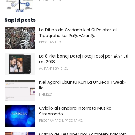
Sapid posts
La Difino de Gvidado kiel Ĝi Relatas al
Tipografio kaj Paĝo-Aranĝo
PROGRAMARO
La 8 Plej bonaj Dotaj Fotaj Fotoj por #A? Eti
en 2018
AĈETANTE GVIDILOJ
Kiel Agordi Ubuntu Kun La Unueco Tweak-
Ilo
LINUKSO
Gvidilo al Pandora Interreta Muzika
Streamado
PROGRAMARO & PROGRAMOJ
Gvidilo de Designer por Kompreni Kolorojn