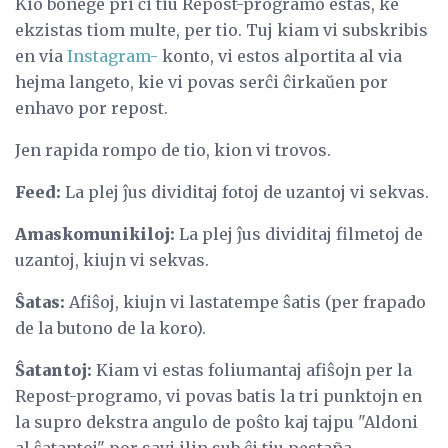
Kio bonege pri ĉi tiu Repost-programo estas, ke
ekzistas tiom multe, per tio. Tuj kiam vi subskribis
en via
Instagram-
konto, vi estos alportita al via
hejma langeto, kie vi povas serĉi ĉirkaŭen por
enhavo por repost.
Jen rapida rompo de tio, kion vi trovos.
Feed:
La plej ĵus dividitaj fotoj de uzantoj vi sekvas.
Amaskomunikiloj:
La plej ĵus dividitaj filmetoj de
uzantoj, kiujn vi sekvas.
Ŝatas:
Afiŝoj, kiujn vi lastatempe ŝatis (per frapado
de la butono de la koro).
Ŝatantoj:
Kiam vi estas foliumantaj afiŝojn per la
Repost-programo, vi povas batis la tri punktojn en
la supro dekstra angulo de poŝto kaj tajpu "Aldoni
al ŝatantoj" por savi ilin sub ĉi tiu pestaña.