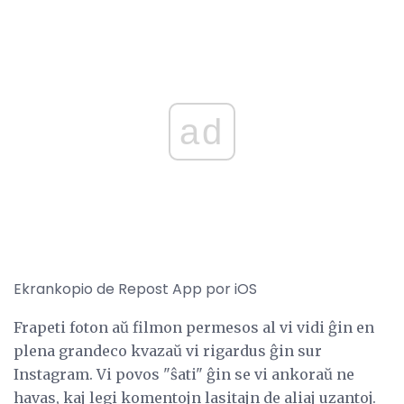
ad
Ekrankopio de Repost App por iOS
Frapeti foton aŭ filmon permesos al vi vidi ĝin en
plena grandeco kvazaŭ vi rigardus ĝin sur
Instagram. Vi povos "ŝati" ĝin se vi ankoraŭ ne
havas, kaj legi komentojn lasitajn de aliaj uzantoj.