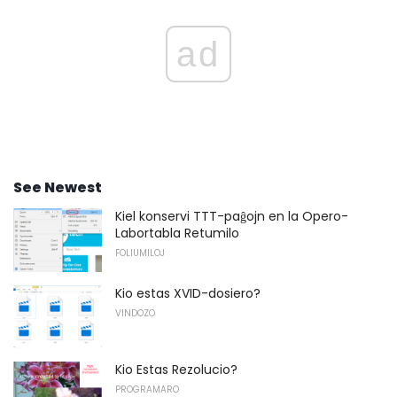
ad
See Newest
Kiel konservi TTT-paĝojn en la Opero-
Labortabla Retumilo
FOLIUMILOJ
Kio estas XVID-dosiero?
VINDOZO
Kio Estas Rezolucio?
PROGRAMARO