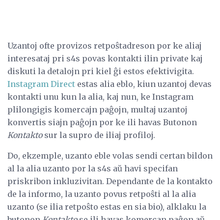
Uzantoj ofte provizos retpoŝtadreson por ke aliaj
interesataj pri s4s povas kontakti ilin private kaj
diskuti la detalojn pri kiel ĝi estos efektivigita.
Instagram Direct
estas alia eblo, kiun uzantoj devas
kontakti unu kun la alia, kaj nun, ke Instagram
plilongigis komercajn paĝojn, multaj uzantoj
konvertis siajn paĝojn por ke ili havas Butonon
Kontakto
sur la supro de iliaj profiloj.
Do, ekzemple, uzanto eble volas sendi certan bildon
al la alia uzanto por la s4s aŭ havi specifan
priskribon inkluzivitan. Dependante de la kontakto
de la informo, la uzanto povus retpoŝti al la alia
uzanto (se ilia retpoŝto estas en sia bio), alklaku la
butonon
Kontakto
se ili havas komercan paĝon aŭ