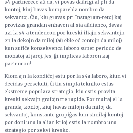
s4-partnereco aŭ du, vi povas daŭrigi al pli da
kontoj, kiuj havas komparebla nombro da
sekvantoj. Ĉiu, kiu gravas pri Instagram-retoj kaj
provizas grandan enhavon al sia aŭdienco, devas
uzi la s4-a tendencon por kreski iliajn sekvantojn
en la dekojn da miloj (aŭ eble eĉ centojn da miloj)
kun sufiĉe konsekvenca laboro super periodo de
monatoj al jaroj. Jes, ĝi implicas laboron kaj
paciencon!
Kiom ajn la kondiĉoj estu por la s4a laboro, kiun vi
decidas persekuti, ĉi tiu simpla tekniko estas
ekstreme populara strategio, kiu estis provita
kreski sekvajn grafojn tre rapide. Por multaj el la
grandaj kontoj, kiuj havas milojn da miloj da
sekvantoj, konstante grupiĝas kun similaj kontoj
por doni unu la alian krioj estis la nombro unu
strategio por sekvi kresko.