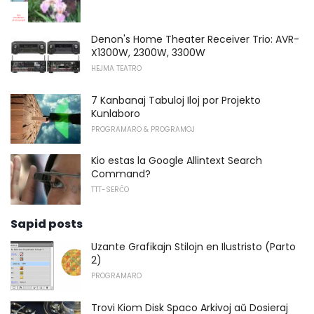
Denon's Home Theater Receiver Trio: AVR-
X1300W, 2300W, 3300W
HEJMA TEATRO
7 Kanbanaj Tabuloj Iloj por Projekto
Kunlaboro
PROGRAMARO & PROGRAMOJ
Kio estas la Google Allintext Search
Command?
TTT-SERĈO
Sapid posts
Uzante Grafikajn Stilojn en Ilustristo (Parto
2)
PROGRAMARO
Trovi Kiom Disk Spaco Arkivoj aŭ Dosieraj