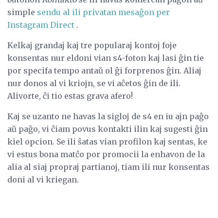
simple
sendu al ili privatan mesaĝon per
Instagram Direct
.
Kelkaj grandaj kaj tre popularaj kontoj foje
konsentas nur eldoni vian s4-foton kaj lasi ĝin tie
por specifa tempo antaŭ ol ĝi forprenos ĝin. Aliaj
nur donos al vi kriojn, se vi aĉetos ĝin de ili.
Alivorte, ĉi tio estas grava afero!
Kaj se uzanto ne havas la sigloj de s4 en iu ajn paĝo
aŭ paĝo, vi ĉiam povus kontakti ilin kaj sugesti ĝin
kiel opcion. Se ili ŝatas vian profilon kaj sentas, ke
vi estus bona matĉo por promocii la enhavon de la
alia al siaj propraj partianoj, tiam ili nur konsentas
doni al vi kriegan.