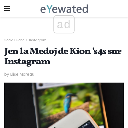
ad
Socia Duona
Instagram
Jen la Medoj de Kion 's4s sur
Instagram
by Elise Moreau