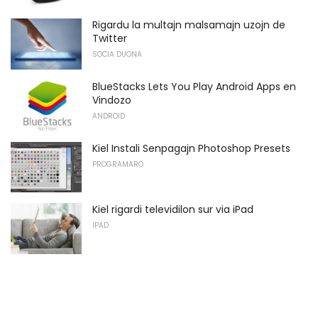
Rigardu la multajn malsamajn uzojn de
Twitter
SOCIA DUONA
BlueStacks Lets You Play Android Apps en
Vindozo
ANDROID
Kiel Instali Senpagajn Photoshop Presets
PROGRAMARO
Kiel rigardi televidilon sur via iPad
IPAD