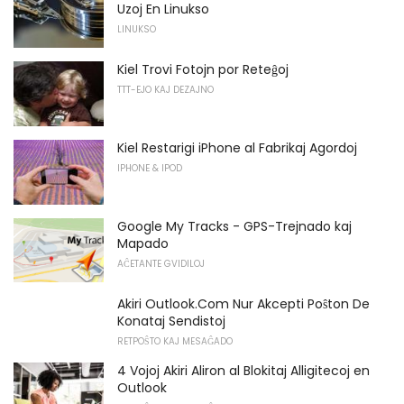
Uzoj En Linukso
LINUKSO
Kiel Trovi Fotojn por Reteĝoj
TTT-EJO KAJ DEZAJNO
Kiel Restarigi iPhone al Fabrikaj Agordoj
IPHONE & IPOD
Google My Tracks - GPS-Trejnado kaj
Mapado
AĈETANTE GVIDILOJ
Akiri Outlook.Com Nur Akcepti Poŝton De
Konataj Sendistoj
RETPOŜTO KAJ MESAĜADO
4 Vojoj Akiri Aliron al Blokitaj Alligitecoj en
Outlook