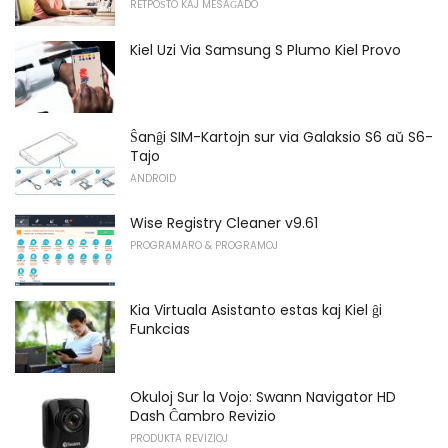
RETPOŜTO KAJ MESAĜADO
Kiel Uzi Via Samsung S Plumo Kiel Provo
Ŝanĝi SIM-Kartojn sur via Galaksio S6 aŭ S6-
Tajo
ANDROID
Wise Registry Cleaner v9.61
PROGRAMARO & PROGRAMOJ
Kia Virtuala Asistanto estas kaj Kiel ĝi
Funkcias
Okuloj Sur la Vojo: Swann Navigator HD
Dash Ĉambro Revizio
PRODUKTA REVIZIOJ