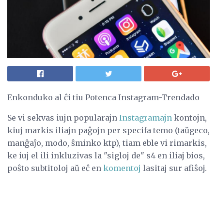
Enkonduko al ĉi tiu Potenca Instagram-Trendado
Se vi sekvas iujn popularajn
Instagramajn
kontojn,
kiuj markis iliajn paĝojn per specifa temo (taŭgeco,
manĝaĵo, modo, ŝminko ktp), tiam eble vi rimarkis,
ke iuj el ili inkluzivas la "sigloj de" s4 en iliaj bios,
poŝto subtitoloj aŭ eĉ en
komentoj
lasitaj sur afiŝoj.