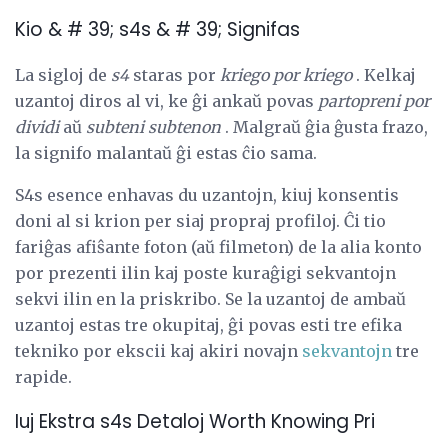
Kio & # 39; s4s & # 39; Signifas
La sigloj de
s4
staras por
kriego por kriego
. Kelkaj
uzantoj diros al vi, ke ĝi ankaŭ povas
partopreni por
dividi
aŭ
subteni subtenon
. Malgraŭ ĝia ĝusta frazo,
la signifo malantaŭ ĝi estas ĉio sama.
S4s esence enhavas du uzantojn, kiuj konsentis
doni al si krion per siaj propraj profiloj. Ĉi tio
fariĝas afiŝante foton (aŭ filmeton) de la alia konto
por prezenti ilin kaj poste kuraĝigi sekvantojn
sekvi ilin en la priskribo. Se la uzantoj de ambaŭ
uzantoj estas tre okupitaj, ĝi povas esti tre efika
tekniko por ekscii kaj akiri novajn
sekvantojn
tre
rapide.
Iuj Ekstra s4s Detaloj Worth Knowing Pri