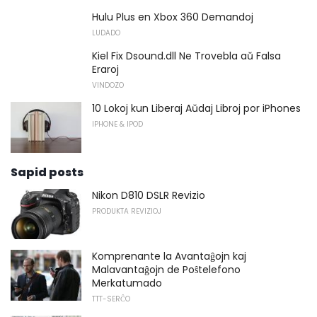
Hulu Plus en Xbox 360 Demandoj
LUDADO
Kiel Fix Dsound.dll Ne Trovebla aŭ Falsa
Eraroj
VINDOZO
10 Lokoj kun Liberaj Aŭdaj Libroj por iPhones
IPHONE & IPOD
Sapid posts
Nikon D810 DSLR Revizio
PRODUKTA REVIZIOJ
Komprenante la Avantaĝojn kaj
Malavantaĝojn de Poŝtelefono
Merkatumado
TTT-SERĈO