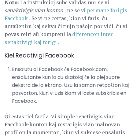
Noto:
La instrukcioj sube validas nur se vi
senaktivigis vian konton
, ne se vi
permane forigis
Facebook
. Se vi ne certas, kion vi faris, ĉu
antaŭeniru kaj sekvu ĉi tiujn paŝojn por vidi, ĉu vi
povas reiri aŭ kompreni la
diferencon inter
senaktivigi kaj forigi
.
Kiel Reactivigi Facebook
Ensalutu al Facebook ĉe Facebook.com,
ensalutante kun la du skatoloj ĉe la plej supre
dekstra de la ekrano. Uzu la saman retpoŝton kaj
pasvorton, kiun vi uzis kiam vi laste subskribis en
Facebook.
Ĝi estas tiel facila. Vi simple reactivigis vian
Facebook-konton kaj restarigis vian malnovan
profilon la momenton, kiun vi sukcese ensalutis