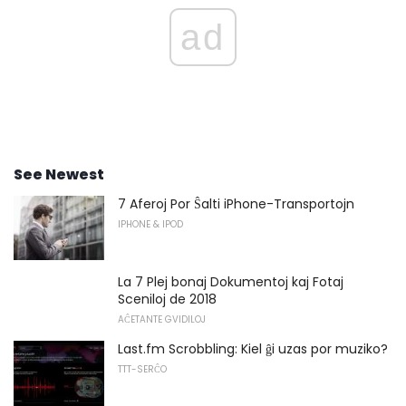
ad
See Newest
7 Aferoj Por Ŝalti iPhone-Transportojn
IPHONE & IPOD
La 7 Plej bonaj Dokumentoj kaj Fotaj
Sceniloj de 2018
AĈETANTE GVIDILOJ
Last.fm Scrobbling: Kiel ĝi uzas por muziko?
TTT-SERĈO