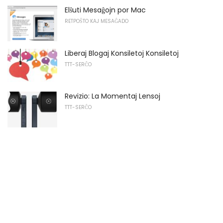
Elŝuti Mesaĝojn por Mac
RETPOŜTO KAJ MESAĜADO
Liberaj Blogaj Konsiletoj Konsiletoj
TTT-SERĈO
Revizio: La Momentaj Lensoj
TTT-SERĈO