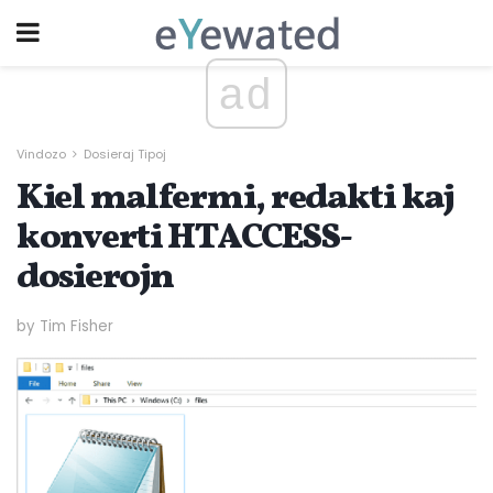
ad
Vindozo
Dosieraj Tipoj
Kiel malfermi, redakti kaj
konverti HTACCESS-
dosierojn
by Tim Fisher