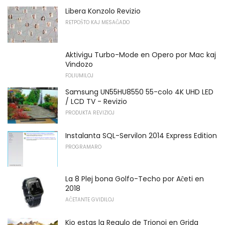
Libera Konzolo Revizio
RETPOŜTO KAJ MESAĜADO
Aktivigu Turbo-Mode en Opero por Mac kaj
Vindozo
FOLIUMILOJ
Samsung UN55HU8550 55-colo 4K UHD LED
/ LCD TV - Revizio
PRODUKTA REVIZIOJ
Instalanta SQL-Servilon 2014 Express Edition
PROGRAMARO
La 8 Plej bona Golfo-Techo por Aĉeti en
2018
AĈETANTE GVIDILOJ
Kio estas la Regulo de Trionoj en Grida