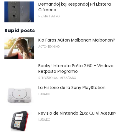
Demandoj kaj Respondoj Pri Ekstera
Cifereca
HEJMA TEATRO
Sapid posts
Kio Faras Aŭton Malbonan Malbonon?
AŬTO-TEKNIKO
Becky! Interreto Poŝto 2.60 - Vindoza
Retpoŝta Programo
RETPOŜTO KAJ MESAĜADO
La Historio de la Sony PlayStation
LUDADO
Revizio de Nintendo 2DS: Ĉu Vi Aĉetus?
LUDADO