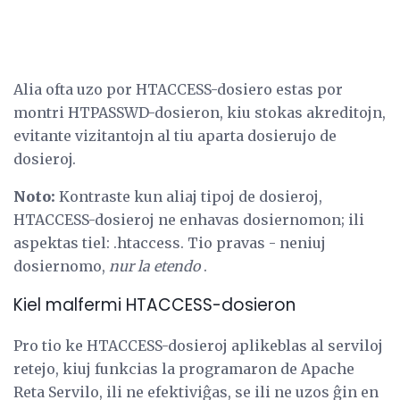
Alia ofta uzo por HTACCESS-dosiero estas por
montri HTPASSWD-dosieron, kiu stokas akreditojn,
evitante vizitantojn al tiu aparta dosierujo de
dosieroj.
Noto:
Kontraste kun aliaj tipoj de dosieroj,
HTACCESS-dosieroj ne enhavas dosiernomon; ili
aspektas tiel: .htaccess. Tio pravas - neniuj
dosiernomo,
nur la etendo
.
Kiel malfermi HTACCESS-dosieron
Pro tio ke HTACCESS-dosieroj aplikeblas al serviloj
retejo, kiuj funkcias la programaron de Apache
Reta Servilo, ili ne efektiviĝas, se ili ne uzos ĝin en