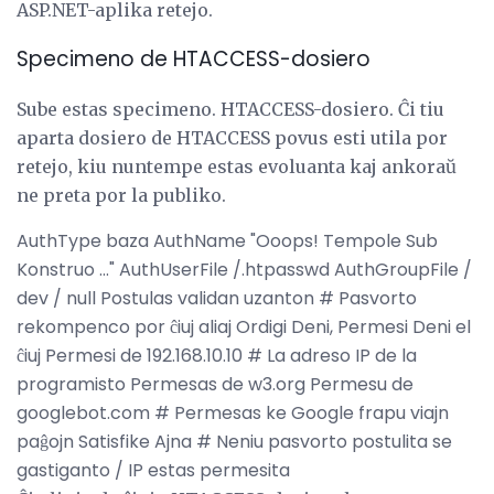
ASP.NET-aplika retejo.
Specimeno de HTACCESS-dosiero
Sube estas specimeno. HTACCESS-dosiero. Ĉi tiu
aparta dosiero de HTACCESS povus esti utila por
retejo, kiu nuntempe estas evoluanta kaj ankoraŭ
ne preta por la publiko.
AuthType baza AuthName "Ooops! Tempole Sub
Konstruo ..." AuthUserFile /.htpasswd AuthGroupFile /
dev / null Postulas validan uzanton # Pasvorto
rekompenco por ĉiuj aliaj Ordigi Deni, Permesi Deni el
ĉiuj Permesi de 192.168.10.10 # La adreso IP de la
programisto Permesas de w3.org Permesu de
googlebot.com # Permesas ke Google frapu viajn
paĝojn Satisfike Ajna # Neniu pasvorto postulita se
gastiganto / IP estas permesita