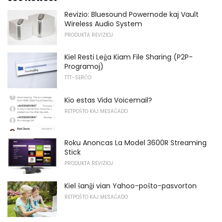
Revizio: Bluesound Powernode kaj Vault
Wireless Audio System
PRODUKTA REVIZIOJ
Kiel Resti Leĝa Kiam File Sharing (P2P-
Programoj)
TTT-SERĈO
Kio estas Vida Voicemail?
RETPOŜTO KAJ MESAĜADO
Roku Anoncas La Model 3600R Streaming
Stick
PRODUKTA REVIZIOJ
Kiel ŝanĝi vian Yahoo-poŝto-pasvorton
RETPOŜTO KAJ MESAĜADO