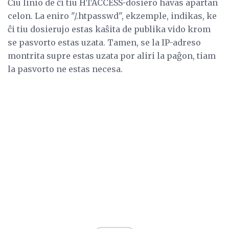
Ĉiu linio de ĉi tiu HTACCESS-dosiero havas apartan
celon. La eniro "/.htpasswd", ekzemple, indikas, ke
ĉi tiu dosierujo estas kaŝita de publika vido krom
se pasvorto estas uzata. Tamen, se la IP-adreso
montrita supre estas uzata por aliri la paĝon, tiam
la pasvorto ne estas necesa.