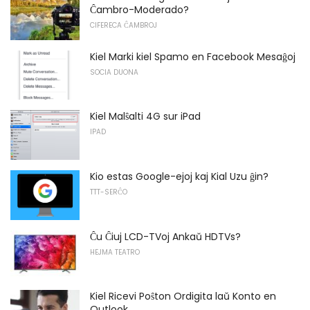
Ĉambro-Moderado?
CIFERECA ĈAMBROJ
Kiel Marki kiel Spamo en Facebook Mesaĝoj
SOCIA DUONA
Kiel Malŝalti 4G sur iPad
IPAD
Kio estas Google-ejoj kaj Kial Uzu ĝin?
TTT-SERĈO
Ĉu Ĉiuj LCD-TVoj Ankaŭ HDTVs?
HEJMA TEATRO
Kiel Ricevi Poŝton Ordigita laŭ Konto en
Outlook