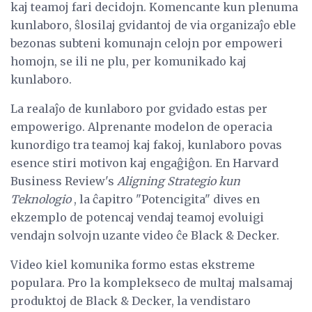
kaj teamoj fari decidojn. Komencante kun plenuma
kunlaboro, ŝlosilaj gvidantoj de via organizaĵo eble
bezonas subteni komunajn celojn por empoweri
homojn, se ili ne plu, per komunikado kaj
kunlaboro.
La realaĵo de kunlaboro por gvidado estas per
empowerigo. Alprenante modelon de operacia
kunordigo tra teamoj kaj fakoj, kunlaboro povas
esence stiri motivon kaj engaĝiĝon. En Harvard
Business Review's
Aligning Strategio kun
Teknologio
, la ĉapitro "Potencigita" dives en
ekzemplo de potencaj vendaj teamoj evoluigi
vendajn solvojn uzante video ĉe Black & Decker.
Video kiel komunika formo estas ekstreme
populara. Pro la komplekseco de multaj malsamaj
produktoj de Black & Decker, la vendistaro