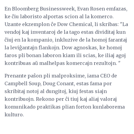
En Bloomberg Businessweek, Evan Rosen emfazas,
ke ĉiu laboristo alportas scion al la komerco.
Uzante ekzemplon ĉe Dow Chemical, li skribas: "La
vendoj kaj inventaroj de la tago estas dividitaj kun
ĉiuj en la kompanio, inkluzive de la homoj farantaj
la leviĝantajn flankojn. Dow agnoskas, ke homoj
faros pli bonan laboron kiam ili scias, ke iliaj agoj
kontribuas aŭ malhelpas komercajn rezultojn. "
Prenante paŝon pli malproksime, iama CEO de
Campbell Soup, Doug Conant, estas fama por
skribitaj notoj al dungitoj, kiuj festas siajn
kontribuojn. Rekono per ĉi tiuj kaj aliaj valoraj
komunikado praktikas plian forton kunlaborema
kulturo.