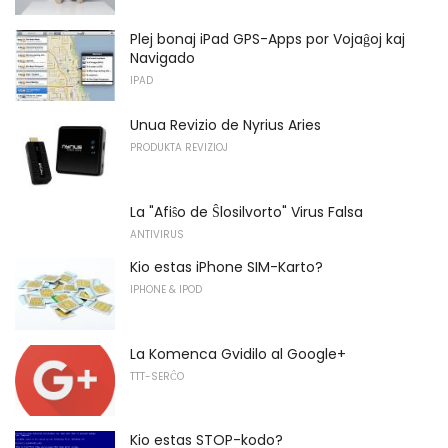
Plej bonaj iPad GPS-Apps por Vojaĝoj kaj
Navigado
IPAD
Unua Revizio de Nyrius Aries
PRODUKTA REVIZIOJ
La "Afiŝo de Ŝlosilvorto" Virus Falsa
ANTIVIRUS
Kio estas iPhone SIM-Karto?
IPHONE & IPOD
La Komenca Gvidilo al Google+
TTT-SERĈO
Kio estas STOP-kodo?