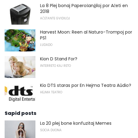
La 8 Plej bonaj Paperoŝanĝiloj por Aĉeti en
2018
AĈETANTE GVIDILOJ
Harvest Moon: Reen al Naturo-Trompoj por
PS1
LUDADO
Kion D Stand For?
INTERRETO KAJ RETO
Kio DTS staras por En Hejma Teatra Aŭdio?
HEJMA TEATRO
Sapid posts
La 20 plej bone konfuzitaj Memes
SOCIA DUONA