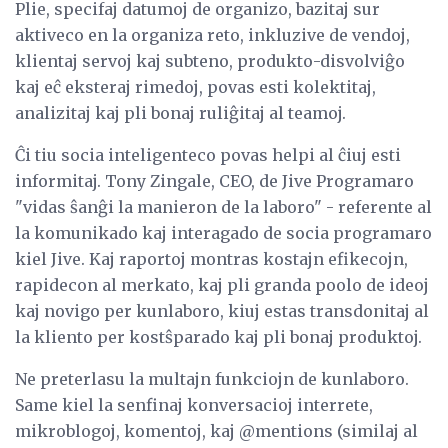
Plie, specifaj datumoj de organizo, bazitaj sur
aktiveco en la organiza reto, inkluzive de vendoj,
klientaj servoj kaj subteno, produkto-disvolviĝo
kaj eĉ eksteraj rimedoj, povas esti kolektitaj,
analizitaj kaj pli bonaj ruliĝitaj al teamoj.
Ĉi tiu socia inteligenteco povas helpi al ĉiuj esti
informitaj. Tony Zingale, CEO, de Jive Programaro
"vidas ŝanĝi la manieron de la laboro" - referente al
la komunikado kaj interagado de socia programaro
kiel Jive. Kaj raportoj montras kostajn efikecojn,
rapidecon al merkato, kaj pli granda poolo de ideoj
kaj novigo per kunlaboro, kiuj estas transdonitaj al
la kliento per kostŝparado kaj pli bonaj produktoj.
Ne preterlasu la multajn funkciojn de kunlaboro.
Same kiel la senfinaj konversacioj interrete,
mikroblogoj, komentoj, kaj @mentions (similaj al