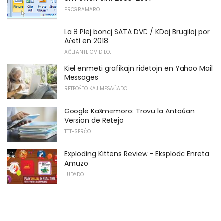
PROGRAMARO
La 8 Plej bonaj SATA DVD / KDaj Brugiloj por
Aĉeti en 2018
AĈETANTE GVIDILOJ
Kiel enmeti grafikajn ridetojn en Yahoo Mail
Messages
RETPOŜTO KAJ MESAĜADO
Google Kaŝmemoro: Trovu la Antaŭan
Version de Retejo
TTT-SERĈO
Exploding Kittens Review - Eksploda Enreta
Amuzo
LUDADO