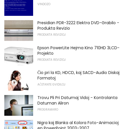
VINDOZO
Presidian PDR-3222 Elektra DVD-Grabilo -
Produkta Revizio
PRODUKTA REVIZIOJ
Epson PowerLite Hejma Kino 710HD 3LCD-
Projekto
PRODUKTA REVIZIOJ
Ĉio pri la KD, HDCD, kaj SACD-Audio Diskaj
Formatoj
AĈETANTE GVIDILOJ
Trovu Pli Pri Datumaj Vidoj - Kontrolanta
Datuman Aliron
PROGRAMARO
Nigra kaj Blanka al Kolora Foto-Animacioj
en PowerPoint 2003-2007