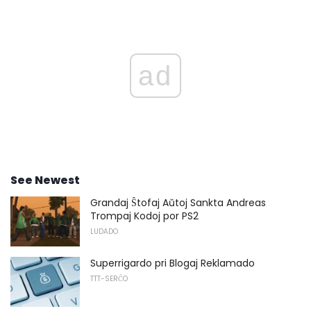
ad
See Newest
Grandaj Ŝtofaj Aŭtoj Sankta Andreas
Trompaj Kodoj por PS2
LUDADO
Superrigardo pri Blogaj Reklamado
TTT-SERĈO