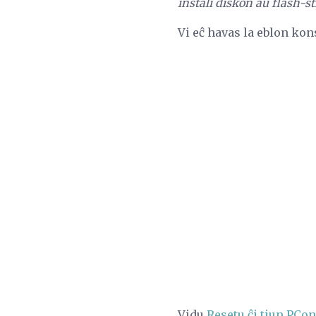
instali diskon aŭ flash-s
Vi eĉ havas la eblon kon
Vidu
Resetu ĉi tiun PCon