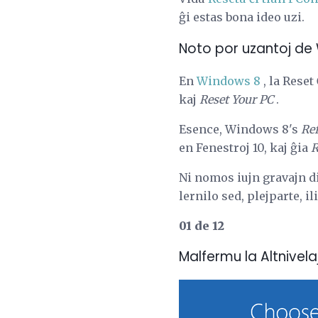
ĝi estas bona ideo uzi.
Noto por uzantoj de
En
Windows 8
, la Reset
kaj
Reset Your PC
.
Esence, Windows 8's
Ref
en Fenestroj 10, kaj ĝia
R
Ni nomos iujn gravajn d
lernilo sed, plejparte, il
01 de 12
Malfermu la Altnivela