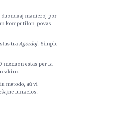
aŭ duonduaj manieroj por
 tiun komputilon, povas
stas tra
Agordoj
. Simple
SO-menuon estas per la
reakiro.
iu metodo, aŭ vi
rŝajne funkcios.