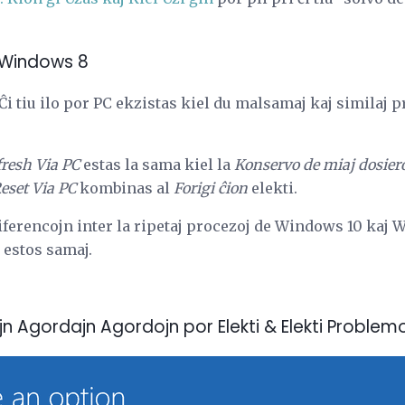
 Windows 8
 Ĉi tiu ilo por PC ekzistas kiel du malsamaj kaj similaj 
resh Via PC
estas la sama kiel la
Konservo de miaj dosier
eset Via PC
kombinas al
Forigi ĉion
elekti.
iferencojn inter la ripetaj procezoj de Windows 10 kaj 
i estos samaj.
jn Agordajn Agordojn por Elekti & Elekti Problem