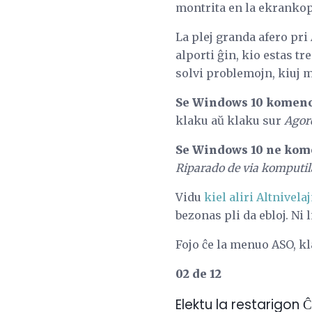
montrita en la ekrankop
La plej granda afero pr
alporti ĝin, kio estas tr
solvi problemojn, kiuj 
Se Windows 10 komenc
klaku aŭ klaku sur
Agor
Se Windows 10 ne kom
Riparado de via komputil
Vidu
kiel aliri Altnive
bezonas pli da ebloj. Ni
Fojo ĉe la menuo ASO, k
02 de 12
Elektu la restarigon 