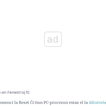
ad
en Fenestroj 10.
omenci la Reset Ĉi tiun PC-procezon estas el la
Altnivel