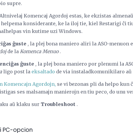
io supre.
i Altnivelaj Komencaj Agordoj estas, ke ekzistas almen
e helpema konsiderante, ke la iloj tie, kiel Restarigi ĉi
malhelpas vin kutime uzi Windows.
iĝas ĝuste
, la plej bona maniero aliri la ASO-menuon e
doj
de la
Komenca Menuo
.
enciĝas ĝuste
, la plej bona maniero por plenumi la A
a
ligo post la
eksaltado
de via instaladkomunikilaro aŭ 
lajn Komencajn Agordojn,
se vi bezonas pli da helpo kun ĉ
 listigas ses malsamajn manierojn en tiu peco, do unu ve
laku aŭ klaku sur
Troubleshoot
.
Ĉi PC-opcion