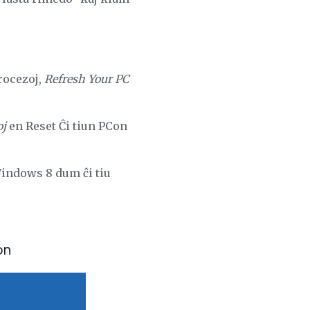
procezoj,
Refresh Your PC
oj
en Reset Ĉi tiun PCon
Windows 8 dum ĉi tiu
on