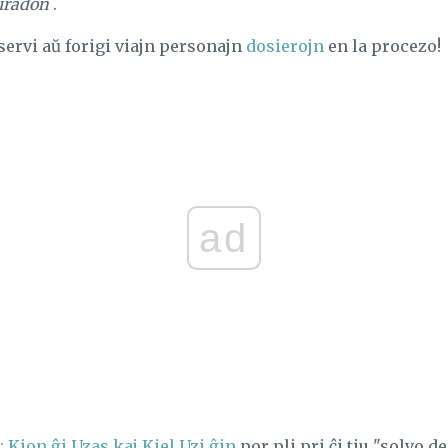
tiradon
.
servi aŭ forigi viajn personajn
dosierojn
en la procezo!
ad
: Kion ĝi Uzas kaj Kiel Uzi ĝin
por pli pri ĉi tiu "solvo d