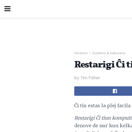
Vindozo
Sistemo & Sekureco
Restarigi Ĉi
by Tim Fisher
Ĉi tiu estas la plej fac
Restarigi Ĉi tiun komputi
denove de nur kun kelka