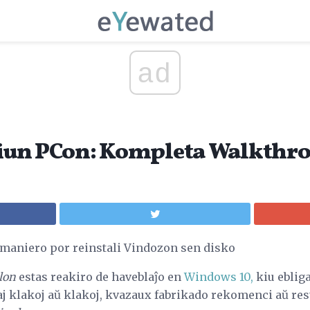
ad
 tiun PCon: Kompleta Walkthr
ila maniero por reinstali Vindozon sen disko
lon
estas reakiro de haveblaĵo en
Windows 10,
kiu ebli
j klakoj aŭ klakoj, kvazaux fabrikado rekomenci aŭ res