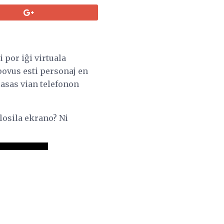
 por iĝi virtuala
 povus esti personaj en
 lasas vian telefonon
losila ekrano? Ni