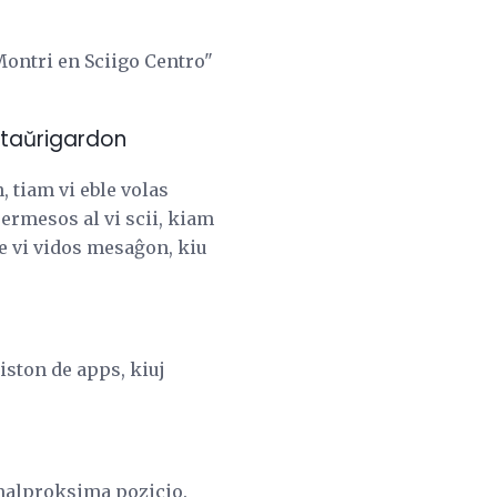
Montri en Sciigo Centro"
antaŭrigardon
n, tiam vi eble volas
ermesos al vi scii, kiam
e vi vidos mesaĝon, kiu
iston de apps, kiuj
 malproksima pozicio.