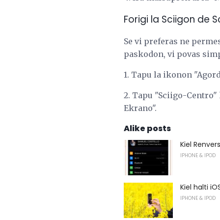
Forigi la Sciigon de S
Se vi preferas ne permesi
paskodon, vi povas simpl
1. Tapu la ikonon "Agord
2. Tapu "Sciigo-Centro" k
Ekrano".
Alike posts
Kiel Renver
IPHONE & IPOD
Kiel halti 
IPHONE & IPOD