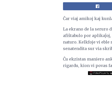
Ĉar viaj amikoj kaj kunl
La ekrano de la seruro d
afiŝtabulo por aplikaĵoj,
naturo. Kelkfoje vi eble 
senatendita sur via skrib
Ĉu ekzistas maniero anko
rigardu, kion vi povas f