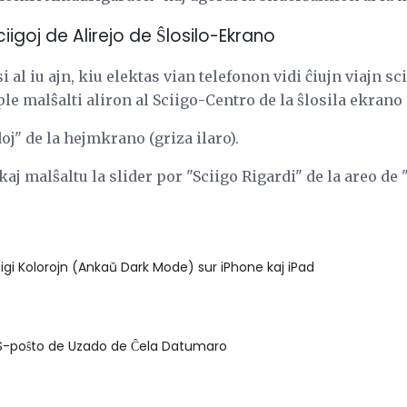
ciigoj de Alirejo de Ŝlosilo-Ekrano
 al iu ajn, kiu elektas vian telefonon vidi ĉiujn viajn sci
e malŝalti aliron al Sciigo-Centro de la ŝlosila ekrano
oj" de la hejmkrano (griza ilaro).
aj malŝaltu la slider por "Sciigo Rigardi" de la areo de 
sigi Kolorojn (Ankaŭ Dark Mode) sur iPhone kaj iPad
iOS-poŝto de Uzado de Ĉela Datumaro