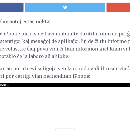
aborantoj estas noktaj
e iPhone foriris de havi malmulte da utila informo pri ĝi
 atentigoj kaj mesaĝoj de aplikaĵoj. Iuj de ĉi tiu informo
ne volas, ke ĉiuj povu vidi ĉi tiun informon kiel kiam vi
otablo ĉe la laboro aŭ aliloke.
raŭ por ricevi sciigojn sen la mondo vidi ilin sur via ŝ
ari por certigi vian neatenditan iPhone: