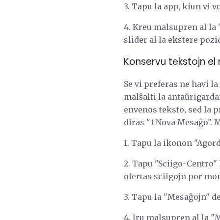
3. Tapu la app, kiun vi v
4. Kreu malsupren al la 
slider al la ekstere pozi
Konservu tekstojn el 
Se vi preferas ne havi l
malŝalti la antaŭrigarda
envenos teksto, sed la 
diras "1 Nova Mesaĝo". 
1. Tapu la ikonon "Agord
2. Tapu "Sciigo-Centro" 
ofertas sciigojn por mon
3. Tapu la "Mesaĝojn" de 
4. Iru malsupren al la "