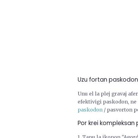
Uzu fortan paskodon s
Unu el la plej gravaj afe
efektivigi paskodon, ne 
paskodon
/ pasvorton po
Por krei kompleksan 
1. Tapu la ikonon "Agord