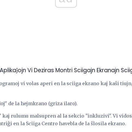
n Aplikaĵojn Vi Deziras Montri Sciigajn Ekranajn Scii
ogramoj vi volas aperi en la sciiga ekrano kaj kaŝi tiujn,
oj" de la hejmkrano (griza ilaro).
 kaj rulumu malsupren al la sekcio "inkluzivi". Vi vidos
triĝi en la Sciiga Centro havebla de la ŝlosila ekrano.