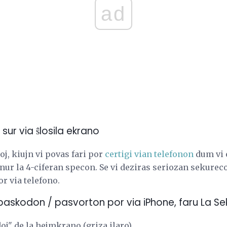
ad
ur via ŝlosila ekrano
roj, kiujn vi povas fari por
certigi vian telefonon
dum vi e
nur la 4-ciferan specon. Se vi deziras seriozan sekurec
r via telefono.
paskodon / pasvorton por via iPhone, faru La Se
oj" de la hejmkrano (griza ilaro).