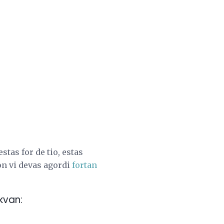
stas for de tio, estas
on vi devas agordi
fortan
kvan: