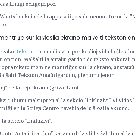
olas limigi sciigojn por.
"Alerts" sekcio de la apps sciigo sub menuo. Turnu la "
cio.
montriĝo sur la ŝlosila ekrano malŝalti tekston 
a realan
tekston,
iu sendis vin, por ke ĉiuj vidu la ŝlosilo
n opcion. Malŝalti la antaŭrigardon de teksto ankoraŭ p
propra teksto mem ne montriĝos sur la ekrano, anstataŭ
Malŝalti Tekston Antaŭrigardon, plenumu jenon:
oj" de la hejmkrano (griza ilaro).
kaj rulumu malsupren al la sekcio "inkluzivi". Vi vidos l
triĝi en la Sciiga Centro havebla de la ŝlosila ekrano.
la sekcio "inkluzivi".
Montri Antaŭrigardon" kaj agordi la sliderŝaltilon al la