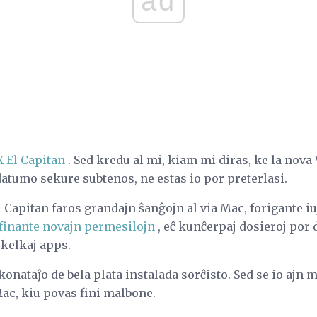
ad
X El Capitan
. Sed kredu al mi, kiam mi diras, ke la nova
datumo sekure subtenos, ne estas io por preterlasi.
El Capitan faros grandajn ŝanĝojn al via Mac, forigante i
finante novajn permesilojn
, eĉ kunĉerpaj dosieroj por 
kelkaj apps.
a konataĵo de bela plata instalada sorĉisto. Sed se io ajn
 Mac, kiu povas fini malbone.