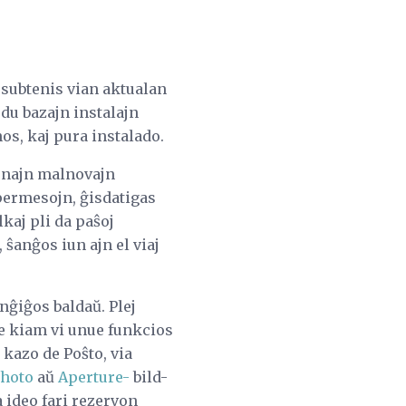
j subtenis vian aktualan
du bazajn instalajn
nos, kaj pura instalado.
ajnajn malnovajn
 permesojn, ĝisdatigas
kaj pli da paŝoj
 ŝanĝos iun ajn el viaj
anĝiĝos baldaŭ. Plej
ke kiam vi unue funkcios
kazo de Poŝto, via
Photo
aŭ
Aperture-
bild-
ga ideo fari rezervon