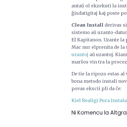
antaŭ ol ekzekuti la ins
ĝisdatigitaj kaj poste p
Clean Install
derivas si
sistemo aŭ uzanto-datumo
El Kapitanon. Uzante la
Mac nur elprenita de la s
uzantoj
aŭ uzantoj. Kiam
marŝos vin tra la proce
De tie la ripozo estas a
bona metodo instali nov
povas ekscii pli da ĉe:
Kiel Realigi Pura Instal
Ni Komencu la Altgr