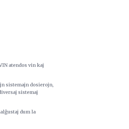
 VIN atendos vin kaj
ujn sistemajn dosierojn,
diversaj sistemaj
 malĝustaj dum la