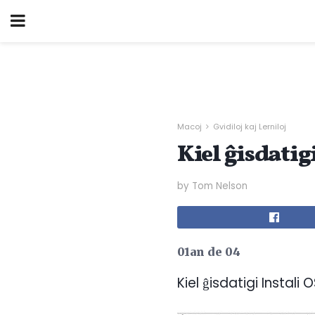
Macoj
Gvidiloj kaj Lerniloj
Kiel ĝisdatig
by Tom Nelson
01an de 04
Kiel ĝisdatigi Instali