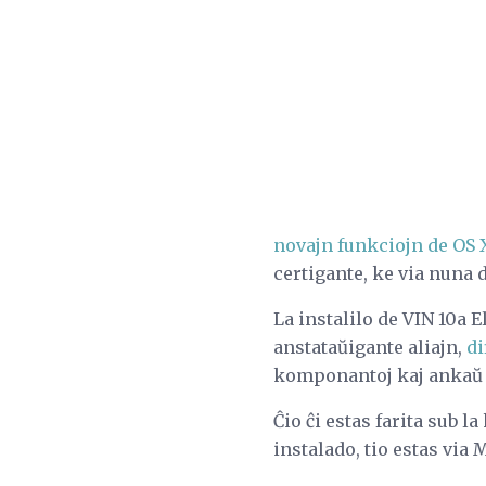
novajn funkciojn de OS 
certigante, ke via nuna 
La instalilo de VIN 10a 
anstataŭigante aliajn,
di
komponantoj kaj ankaŭ 
Ĉio ĉi estas farita sub l
instalado, tio estas via