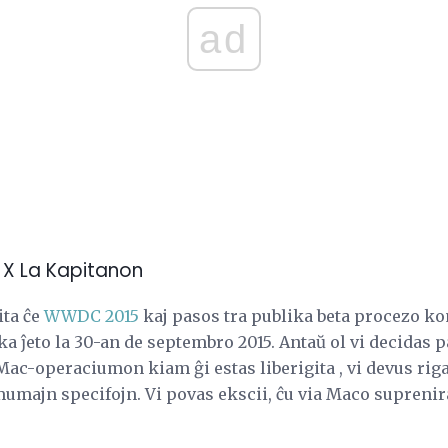
ad
S X La Kapitanon
ita ĉe
WWDC 2015
kaj pasos tra publika beta procezo ko
ika ĵeto la 30-an de septembro 2015. Antaŭ ol vi decidas 
 Mac-operaciumon kiam ĝi estas liberigita , vi devus ri
mumajn specifojn. Vi povas ekscii, ĉu via Maco suprenir