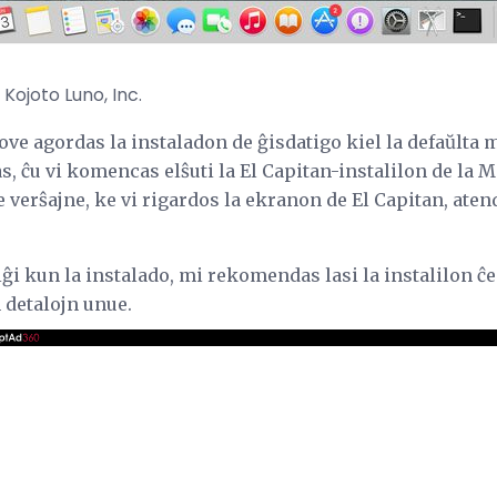
Kojoto Luno, Inc.
ve agordas la instaladon de ĝisdatigo kiel la defaŭlta 
as, ĉu vi komencas elŝuti la El Capitan-instalilon de la 
e verŝajne, ke vi rigardos la ekranon de El Capitan, aten
iĝi kun la instalado, mi rekomendas lasi la instalilon ĉe
n detalojn unue.