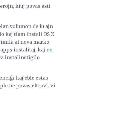
erojn, kiuj povas esti
elan volumon de iu ajn
lo kaj tiam instali OS X
 simila al nova marko
apps instalitaj, kaj
ne
 instalinstigilo
enciĝi kaj eble estas
le ne povas eltrovi. Vi