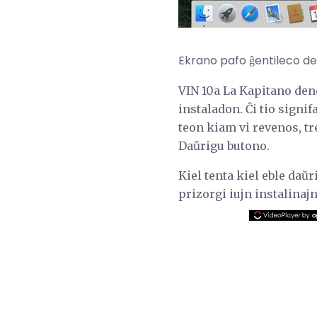
Ekrano pafo ĝentileco de 
VIN 10a La Kapitano deno
instaladon. Ĉi tio signif
teon kiam vi revenos, tr
Daŭrigu butono.
Kiel tenta kiel eble daŭr
prizorgi iujn instalinaj