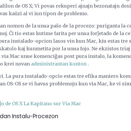
talilon de OS X; Vi povas rekuperi ajnajn bezonatajn dosi
ovas kaŭzi al vi iun tipon de problemo.
an nomon de la unua paŝo de la procezo: puriganta la c
j. Ĉi tio estas kutime farita per unua forĵetado de la ce
 pura instalado-opcion lasos vin kun Mac, kiu estas tre
katolo kaj kunmetita por la unua fojo. Ne ekzistos triaj 
 via Mac unue komenciĝas post pura instalo, la komenca
zo krei novan
administrantan konton
.
l vi. La pura instalado-opcio estas tre efika maniero kom
an OS-OS se vi havus problemojn kun via Mac, ke vi simp
aĵo de OS X La Kapitano sur Via Mac
adan Instalu-Procezon