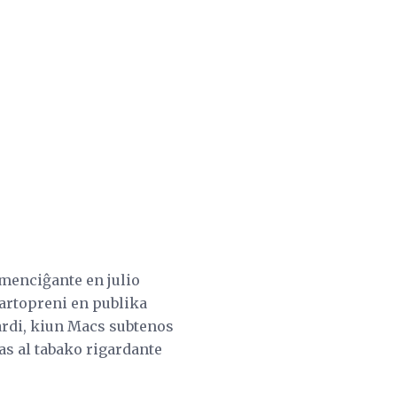
menciĝante en julio
partopreni en publika
gardi, kiun Macs subtenos
as al tabako rigardante