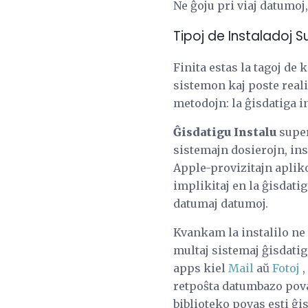
Ne ĝoju pri viaj datumo
Tipoj de Instaladoj S
Finita estas la tagoj de 
sistemon kaj poste reali
metodojn: la ĝisdatiga in
Ĝisdatigu Instalu
super
sistemajn dosierojn, ins
Apple-provizitajn apliko
implikitaj en la ĝisdatig
datumaj datumoj.
Kvankam la instalilo ne 
multaj sistemaj ĝisdatig
apps kiel
Mail
aŭ
Fotoj
,
retpoŝta datumbazo povas
biblioteko povas esti ĝis