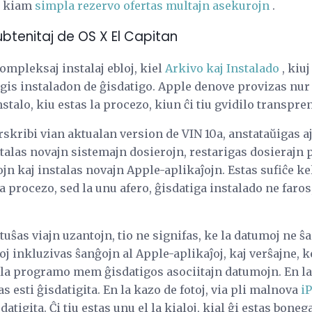
j, kiam
simpla rezervo ofertas multajn asekurojn
.
ubtenitaj de OS X El Capitan
kompleksaj instalaj ebloj, kiel
Arkivo kaj Instalado
, kiu
gis instaladon de ĝisdatigo. Apple denove provizas nur 
stalo, kiu estas la procezo, kiun ĉi tiu gvidilo transpre
skribi vian aktualan version de VIN 10a, anstataŭigas 
talas novajn sistemajn dosierojn, restarigas dosierajn
jn kaj instalas novajn Apple-aplikaĵojn. Estas sufiĉe kel
a procezo, sed la unu afero, ĝisdatiga instalado ne faros,
tuŝas viajn uzantojn, tio ne signifas, ke la datumoj ne ŝ
oj inkluzivas ŝanĝojn al Apple-aplikaĵoj, kaj verŝajne, 
 la programo mem ĝisdatigos asociitajn datumojn. En la 
 esti ĝisdatigita. En la kazo de fotoj, via pli malnova
i
datigita. Ĉi tiu estas unu el la kialoj, kial ĝi estas bone