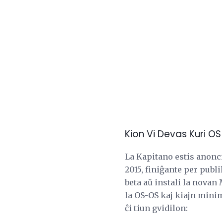
Kion Vi Devas Kuri O
La Kapitano estis anonc
2015, finiĝante per publ
beta aŭ instali la novan
la OS-OS kaj kiajn mini
ĉi tiun gvidilon: