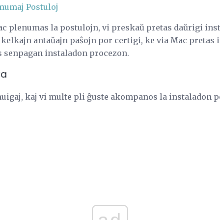
mumaj Postuloj
Mac plenumas la postulojn, vi preskaŭ pretas daŭrigi ins
 kelkajn antaŭajn paŝojn por certigi, ke via Mac pretas
s senpagan instaladon procezon.
va
nuigaj, kaj vi multe pli ĝuste akompanos la instaladon p