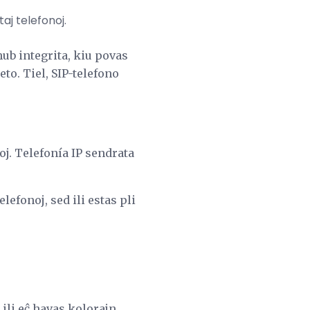
aj telefonoj.
hub integrita, kiu povas
to. Tiel, SIP-telefono
oj. Telefonía IP sendrata
lefonoj, sed ili estas pli
l ili eĉ havas kolorajn