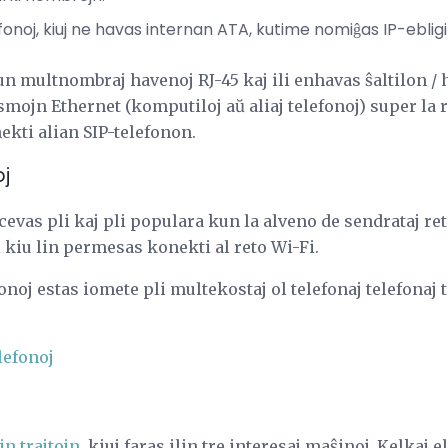
fonoj, kiuj ne havas internan ATA, kutime nomiĝas IP-ebligit
kun multnombraj havenoj RJ-45 kaj ili enhavas ŝaltilon / 
ojn Ethernet (komputiloj aŭ aliaj telefonoj) super la re
ekti alian SIP-telefonon.
oj
cevas pli kaj pli populara kun la alveno de sendrataj ret
i
kiu lin permesas konekti al reto Wi-Fi.
onoj estas iomete pli multekostaj ol telefonaj telefonaj te
lefonoj
n trajtojn,
kiuj faras ilin tre interesaj maŝinoj. Kelkaj e