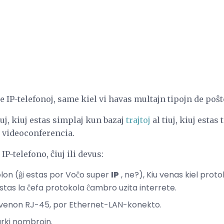
e IP-telefonoj, same kiel vi havas multajn tipojn de poŝt
iuj, kiuj estas simplaj kun bazaj
trajtoj
al tiuj, kiuj estas t
 videoconferencia.
IP-telefono, ĉiuj ili devus:
lon (ĝi estas por Voĉo super
IP
, ne?), Kiu venas kiel prot
stas la ĉefa protokola ĉambro uzita interrete.
venon RJ-45, por Ethernet-LAN-konekto.
rki nombrojn.