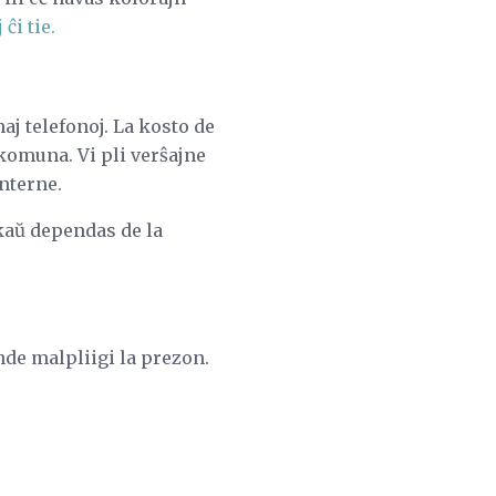
 ĉi tie.
aj telefonoj. La kosto de
 komuna. Vi pli verŝajne
nterne.
nkaŭ dependas de la
nde malpliigi la prezon.