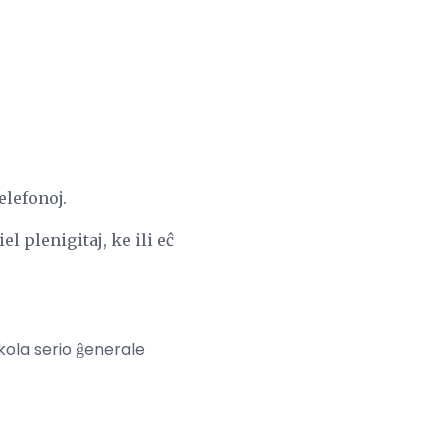
elefonoj.
iel plenigitaj, ke ili eĉ
okola serio ĝenerale