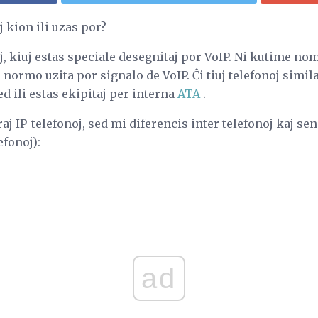
j kion ili uzas por?
j, kiuj estas speciale desegnitaj por VoIP. Ni kutime nom
 normo uzita por signalo de VoIP. Ĉi tiuj telefonoj simil
ed ili estas ekipitaj per interna
ATA
.
raj IP-telefonoj, sed mi diferencis inter telefonoj kaj se
efonoj):
ad