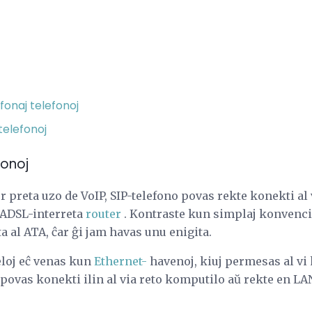
efonaj telefonoj
telefonoj
fonoj
 preta uzo de VoIP, SIP-telefono povas rekte konekti al v
 ADSL-interreta
router
. Kontraste kun simplaj konvencia
a al ATA, ĉar ĝi jam havas unu enigita.
eloj eĉ venas kun
Ethernet-
havenoj, kiuj permesas al vi
Vi povas konekti ilin al via reto komputilo aŭ rekte en L