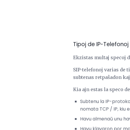
Tipoj de IP-Telefonoj
Ekzistas multaj specoj d
SIP-telefonoj varias de t
subtenas retpaŝadon kaj
Kia ajn estas la speco de 
Subtenu la IP-protoko
nomata TCP / IP, kiu e
Havu almenaŭ unu ha
Havu klavaron por ma