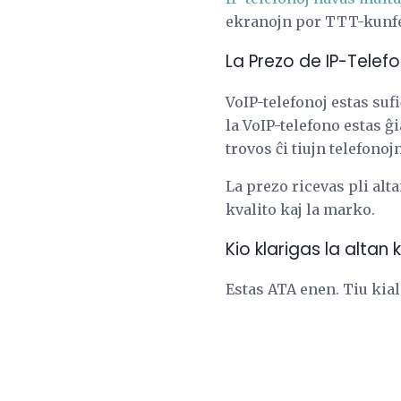
ekranojn por TTT-kunfe
La Prezo de IP-Telefo
VoIP-telefonoj estas suf
la VoIP-telefono estas ĝi
trovos ĉi tiujn telefono
La prezo ricevas pli alt
kvalito kaj la marko.
Kio klarigas la altan
Estas ATA enen. Tiu kial