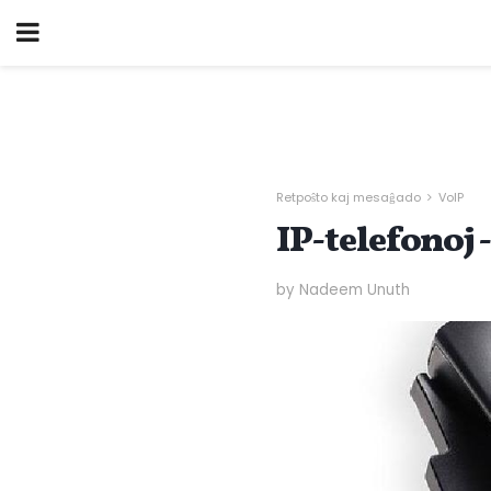
Retpoŝto kaj mesaĝado
VoIP
IP-telefonoj 
by Nadeem Unuth