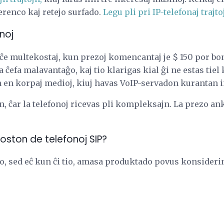
renco kaj retejo surfado.
Legu pli pri IP-telefonaj trajtoj
noj
iĉe multekostaj, kun prezoj komencantaj je $ 150 por bon
a ĉefa malavantaĝo, kaj tio klarigas kial ĝi ne estas tiel
jn en korpaj medioj, kiuj havas VoIP-servadon kurantan i
an, ĉar la telefonoj ricevas pli kompleksajn. La prezo a
 koston de telefonoj SIP?
o, sed eĉ kun ĉi tio, amasa produktado povus konsideri