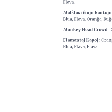
Flava.
Malŝlosi ĉiujn kantojn
Blua, Flava, Oranĝa, Ruĝa
Monkey Head Crowd
: 
Flamantaj Kapoj
: Oranĝ
Blua, Flava, Flava