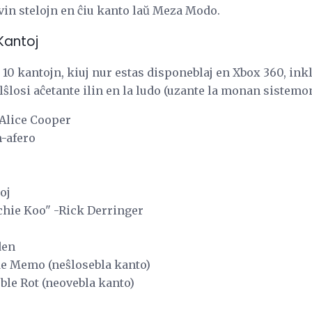
vin stelojn en ĉiu kanto laŭ Meza Modo.
Kantoj
 10 kantojn, kiuj nur estas disponeblaj en Xbox 360, inkl
ŝlosi aĉetante ilin en la ludo (uzante la monan sistemon
-Alice Cooper
-afero
oj
chie Koo" -Rick Derringer
den
de Memo (neŝlosebla kanto)
ble Rot (neovebla kanto)