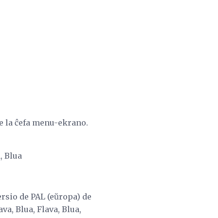
ĉe la ĉefa menu-ekrano.
, Blua
versio de PAL (eŭropa) de
ava, Blua, Flava, Blua,