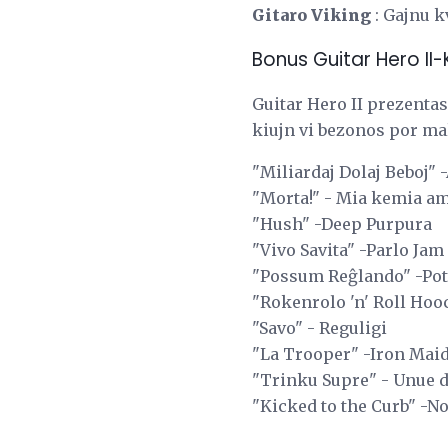
Gitaro Viking
:
Gajnu k
Bonus Guitar Hero II-
Guitar Hero II prezentas
kiujn vi bezonos por mal
"Miliardaj Dolaj Beboj" 
"Morta!" - Mia kemia am
"Hush" -Deep Purpura
"Vivo Savita" -Parlo Jam
"Possum Reĝlando" -Pot
"Rokenrolo 'n' Roll Hoo
"Savo" - Reguligi
"La Trooper" -Iron Mai
"Trinku Supre" - Unue 
"Kicked to the Curb" -No