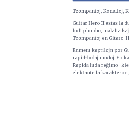
Trompantoj, Konsiloj, Ko
Guitar Hero II estas la d
ludi plumbo, malalta kaj
Trompantoj en Gitaro-Her
Enmetu kaptilojn por Gui
rapid-ludaj modoj. En ka
Rapida luda reĝimo -kie
elektante la karakteron, 