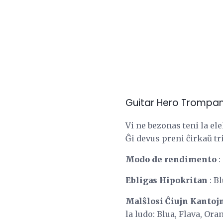
Guitar Hero Trompan
Vi ne bezonas teni la e
Ĝi devus preni ĉirkaŭ t
Modo de rendimento
:
Ebligas Hipokritan
: B
Malŝlosi Ĉiujn Kantoj
la ludo: Blua, Flava, Oran