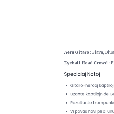
Aera Gitaro
: Flava, Blu
Eyeball Head Crowd
: F
Specialaj Notoj
Gitaro-heroaj kaptiloj
Uzante kaptilojn de Gu
Rezultante trompankod
Vi povas havi pli ol u