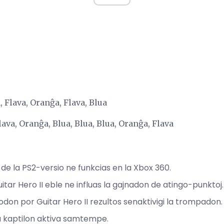
a, Flava, Oranĝa, Flava, Blua
lava, Oranĝa, Blua, Blua, Blua, Oranĝa, Flava
 de la PS2-versio ne funkcias en la Xbox 360.
itar Hero II eble ne influas la gajnadon de atingo-punktoj.
on por Guitar Hero II rezultos senaktivigi la trompadon.
nu kaptilon aktiva samtempe.