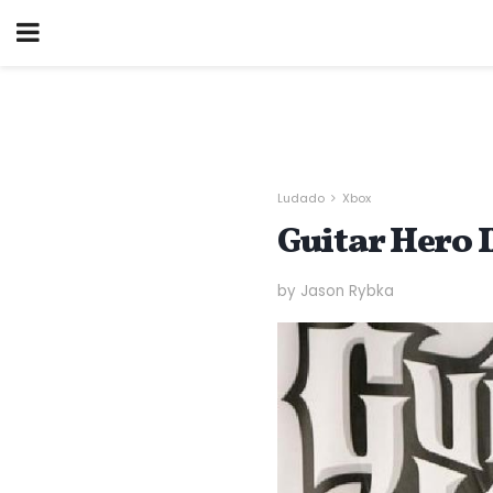
Ludado
Xbox
Guitar Hero I
by Jason Rybka