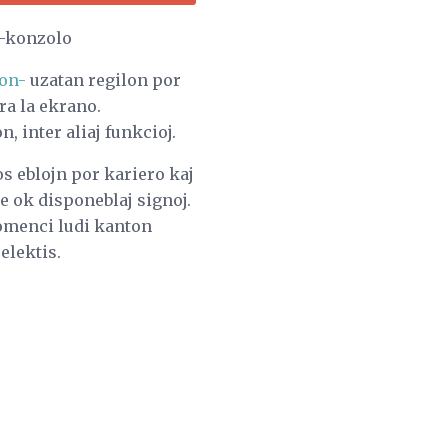
0-konzolo
ron-
uzatan regilon por
ra la ekrano.
 inter aliaj funkcioj.
os eblojn por kariero kaj
de ok disponeblaj signoj.
komenci ludi kanton
elektis.