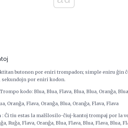
toj
lektitan butonon por eniri trompadon; simple eniru ĝin 
ri sekundojn por eniri kodon.
 Trompo kodo: Blua, Blua, Flava, Blua, Blua, Oranĝa, Blua
lua, Oranĝa, Flava, Oranĝa, Blua, Oranĝa, Flava, Flava
n
: Ĉi tiu estas la malŝlosilo-ĉiuj-kantoj trompaj por la 
ĝa, Ruĝa, Flava, Oranĝa, Blua, Flava, Blua, Flava, Blua, Fl