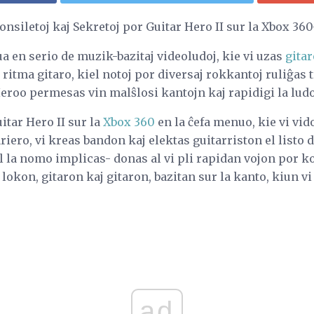
nsiletoj kaj Sekretoj por Guitar Hero II sur la Xbox 36
ua en serio de muzik-bazitaj videoludoj, kie vi uzas
gita
 ritma gitaro, kiel notoj por diversaj rokkantoj ruliĝas t
oo permesas vin malŝlosi kantojn kaj rapidigi la ludon,
tar Hero II sur la
Xbox 360
en la ĉefa menuo, kie vi vid
riero, vi kreas bandon kaj elektas guitarriston el listo 
l la nomo implicas- donas al vi pli rapidan vojon por 
lokon, gitaron kaj gitaron, bazitan sur la kanto, kiun vi 
ad