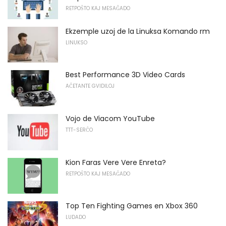
RETPOŜTO KAJ MESAĜADO
Ekzemple uzoj de la Linuksa Komando rm
LINUKSO
Best Performance 3D Video Cards
AĈETANTE GVIDILOJ
Vojo de Viacom YouTube
TTT-SERĈO
Kion Faras Vere Vere Enreta?
RETPOŜTO KAJ MESAĜADO
Top Ten Fighting Games en Xbox 360
LUDADO