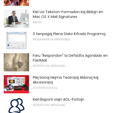
Kiel Uzi Tekston-Formadon kaj Bildojn en
Mac OS X Mail Signatures
MACOJ
3 Senpagaj Plena Disko Kifrado Programoj
PROGRAMARO & PROGRAMOJ
Faru "Respondon" la Defaŭlta Agordado en
FastMail
RETPOŜTO KAJ MESAĜADO
Plej bonaj Hejma Teatraĵaj Aldonoj kaj
Akcesoraĵoj
AĈETANTE GVIDILOJ
Kiel Eksporti viajn AOL-Poŝtojn
RETPOŜTO KAJ MESAĜADO