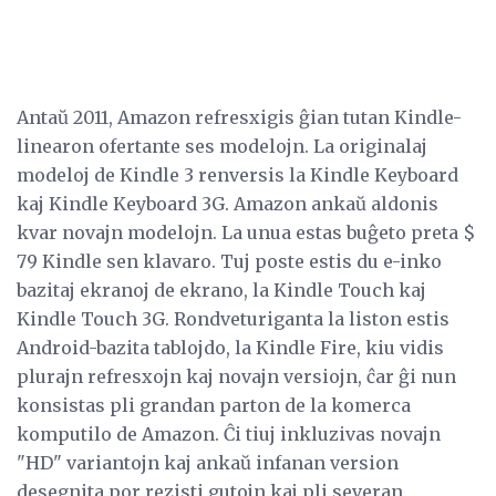
Antaŭ 2011, Amazon refresxigis ĝian tutan Kindle-
linearon ofertante ses modelojn. La originalaj
modeloj de Kindle 3 renversis la Kindle Keyboard
kaj Kindle Keyboard 3G. Amazon ankaŭ aldonis
kvar novajn modelojn. La unua estas buĝeto preta $
79 Kindle sen klavaro. Tuj poste estis du e-inko
bazitaj ekranoj de ekrano, la Kindle Touch kaj
Kindle Touch 3G. Rondveturiganta la liston estis
Android-bazita tablojdo, la Kindle Fire, kiu vidis
plurajn refresxojn kaj novajn versiojn, ĉar ĝi nun
konsistas pli grandan parton de la komerca
komputilo de Amazon. Ĉi tiuj inkluzivas novajn
"HD" variantojn kaj ankaŭ infanan version
desegnita por rezisti gutojn kaj pli severan