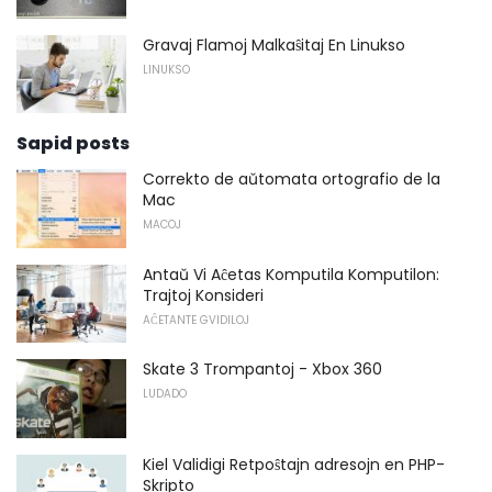
Gravaj Flamoj Malkaŝitaj En Linukso
LINUKSO
Sapid posts
Correkto de aŭtomata ortografio de la
Mac
MACOJ
Antaŭ Vi Aĉetas Komputila Komputilon:
Trajtoj Konsideri
AĈETANTE GVIDILOJ
Skate 3 Trompantoj - Xbox 360
LUDADO
Kiel Validigi Retpoŝtajn adresojn en PHP-
Skripto