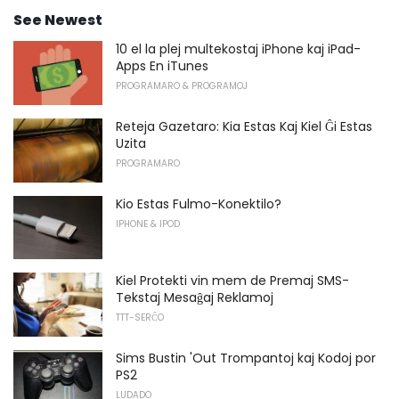
See Newest
10 el la plej multekostaj iPhone kaj iPad-
Apps En iTunes
PROGRAMARO & PROGRAMOJ
Reteja Gazetaro: Kia Estas Kaj Kiel Ĝi Estas
Uzita
PROGRAMARO
Kio Estas Fulmo-Konektilo?
IPHONE & IPOD
Kiel Protekti vin mem de Premaj SMS-
Tekstaj Mesaĝaj Reklamoj
TTT-SERĈO
Sims Bustin 'Out Trompantoj kaj Kodoj por
PS2
LUDADO