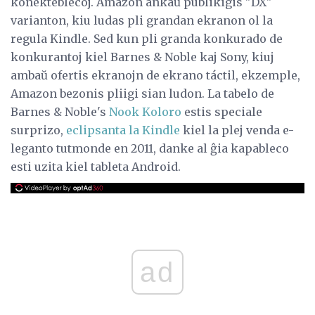
konekteblecoj. Amazon ankaŭ publikigis "DX"
varianton, kiu ludas pli grandan ekranon ol la
regula Kindle. Sed kun pli granda konkurado de
konkurantoj kiel Barnes & Noble kaj Sony, kiuj
ambaŭ ofertis ekranojn de ekrano táctil, ekzemple,
Amazon bezonis pliigi sian ludon. La tabelo de
Barnes & Noble's
Nook Koloro
estis speciale
surprizo,
eclipsanta la Kindle
kiel la plej venda e-
leganto tutmonde en 2011, danke al ĝia kapableco
esti uzita kiel tableta Android.
ad