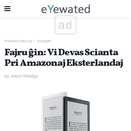
ad
Produkta Revizioj
Gadgets
Fajru ĝin: Vi Devas Scianta
Pri Amazonaj Eksterlandaj
by Jason Hidalgo