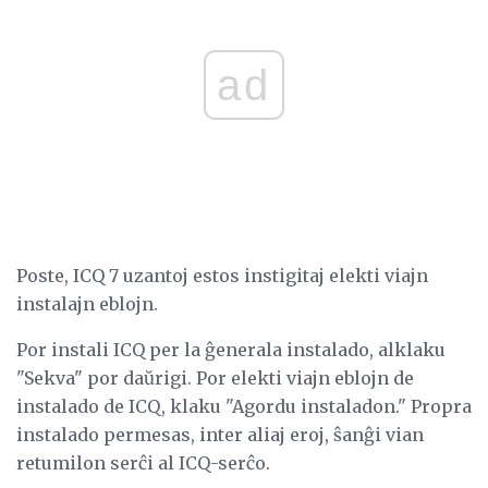
ad
Poste, ICQ 7 uzantoj estos instigitaj elekti viajn
instalajn eblojn.
Por instali ICQ per la ĝenerala instalado, alklaku
"Sekva" por daŭrigi. Por elekti viajn eblojn de
instalado de ICQ, klaku "Agordu instaladon." Propra
instalado permesas, inter aliaj eroj, ŝanĝi vian
retumilon serĉi al ICQ-serĉo.