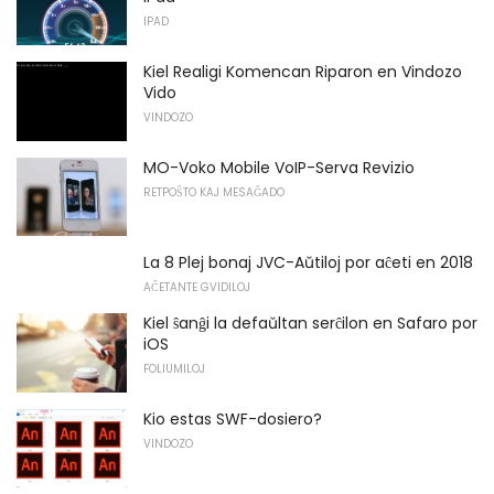
IPAD
Kiel Realigi Komencan Riparon en Vindozo
Vido
VINDOZO
MO-Voko Mobile VoIP-Serva Revizio
RETPOŜTO KAJ MESAĜADO
La 8 Plej bonaj JVC-Aŭtiloj por aĉeti en 2018
AĈETANTE GVIDILOJ
Kiel ŝanĝi la defaŭltan serĉilon en Safaro por
iOS
FOLIUMILOJ
Kio estas SWF-dosiero?
VINDOZO