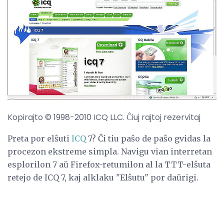
Kopirajto © 1998-2010 ICQ LLC. Ĉiuj rajtoj rezervitaj
Preta por elŝuti
ICQ
7? Ĉi tiu paŝo de paŝo gvidas la
procezon ekstreme simpla. Navigu vian interretan
esplorilon 7 aŭ Firefox-retumilon al la TTT-elŝuta
retejo de ICQ 7, kaj alklaku "Elŝutu" por daŭrigi.