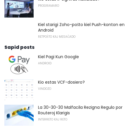
PROGRAMARO
Kiel starigi Zoho-poŝto kiel Push-konton en
Android
RETPOŜTO KAJ MESAĜADO
Sapid posts
Kiel Pagi Kun Google
ANDROID
Kio estas VCF-dosiero?
VINDOZO
La 30-30-30 Malfacila Rezigna Regulo por
Routeroj Klarigis
INTERRETO KAJ RETO