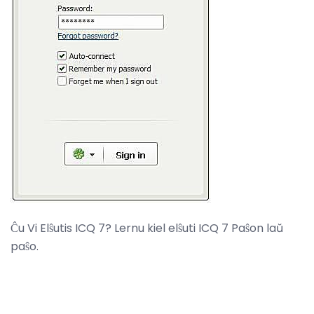
Ĉu Vi Elŝutis ICQ 7? Lernu kiel elŝuti ICQ 7 Paŝon laŭ
paŝo.