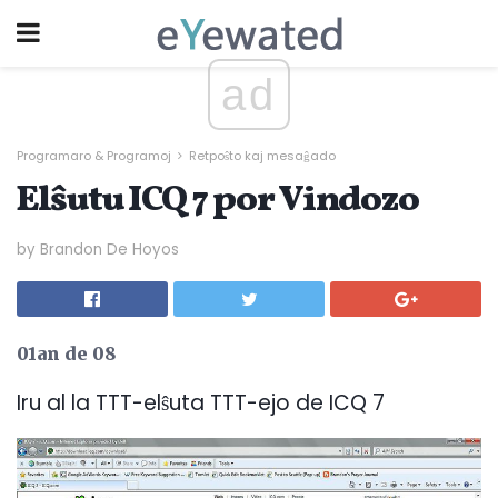
ad
Programaro & Programoj
Retpoŝto kaj mesaĝado
Elŝutu ICQ 7 por Vindozo
by Brandon De Hoyos
01an de 08
Iru al la TTT-elŝuta TTT-ejo de ICQ 7