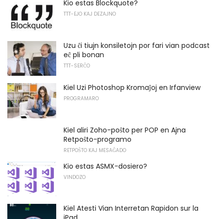
Kio estas Blockquote?
TTT-EJO KAJ DEZAJNO
Uzu ĉi tiujn konsiletojn por fari vian podcast
eĉ pli bonan
TTT-SERĈO
Kiel Uzi Photoshop Kromaĵoj en Irfanview
PROGRAMARO
Kiel aliri Zoho-poŝto per POP en Ajna
Retpoŝto-programo
RETPOŜTO KAJ MESAĜADO
Kio estas ASMX-dosiero?
VINDOZO
Kiel Atesti Vian Interretan Rapidon sur la
iPad