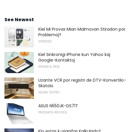
See Newest
Kiel Mi Provas Mian Malmovan Stiradon por
Problemoj?
VINDOZO
Kiel Sinkronigi iPhone kun Yahoo kaj
Google-Kontaktoj
IPHONE & IPOD
Uzante VCR por registri de DTV-Konvertilo-
Skatolo
HEJMA TEATRO
ASUS N550JK-DS71T
PRODUKTA REVIZIOJ
Kio estas k-signifas Kalkulado?