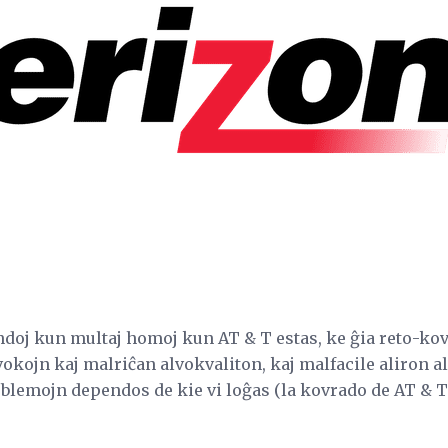
endoj kun multaj homoj kun AT & T estas, ke ĝia reto-ko
kojn kaj malriĉan alvokvaliton, kaj malfacile aliron al
oblemojn dependos de kie vi loĝas (la kovrado de AT & T 