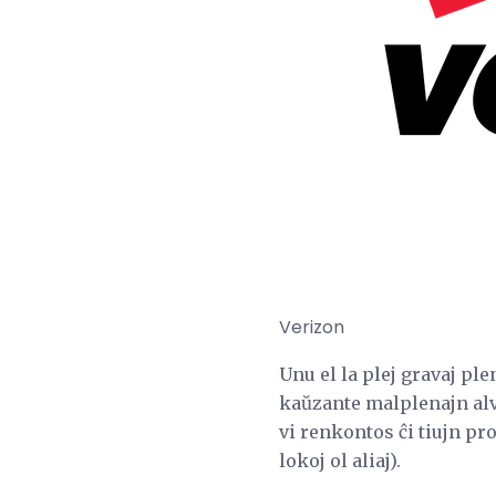
Verizon
Unu el la plej gravaj pl
kaŭzante malplenajn alvo
vi renkontos ĉi tiujn pr
lokoj ol aliaj).