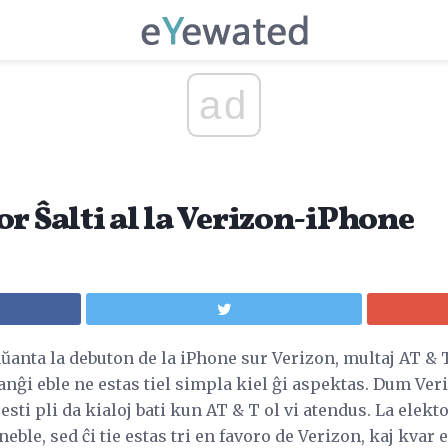
ad
r Ŝalti al la Verizon-iPhone
ŭanta la debuton de la iPhone sur Verizon, multaj AT & 
ŝanĝi eble ne estas tiel simpla kiel ĝi aspektas. Dum Ver
 esti pli da kialoj bati kun AT & T ol vi atendus. La elek
ble, sed ĉi tie estas tri en favoro de Verizon, kaj kvar 