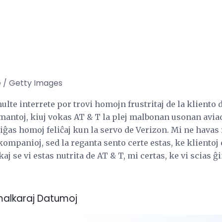
 / Getty Images
ulte interrete por trovi homojn frustritaj de la kliento 
ntoj, kiuj vokas AT & T la plej malbonan usonan aviadil
viĝas homoj feliĉaj kun la servo de Verizon. Mi ne havas
ompanioj, sed la reganta sento certe estas, ke klientoj e
aj se vi estas nutrita de AT & T, mi certas, ke vi scias ĝi
 malkaraj Datumoj