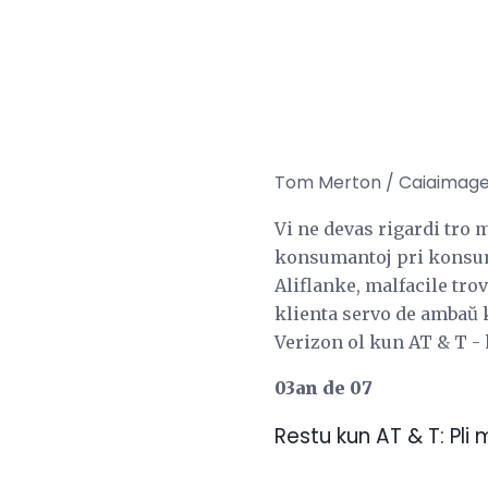
Tom Merton / Caiaimage
Vi ne devas rigardi tro m
konsumantoj pri konsuma
Aliflanke, malfacile tro
klienta servo de ambaŭ k
Verizon ol kun AT & T - k
03an de 07
Restu kun AT & T: Pli