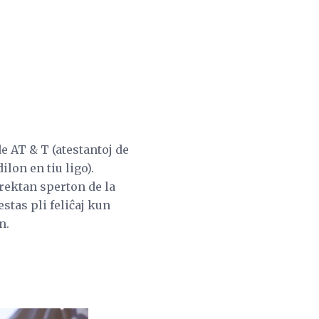
de AT & T (atestantoj de
on en tiu ligo).
 rektan sperton de la
stas pli feliĉaj kun
n.