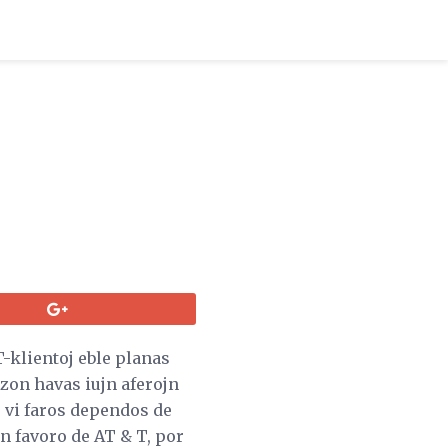
T-klientoj eble planas
izon havas iujn aferojn
to vi faros dependos de
en favoro de AT & T, por