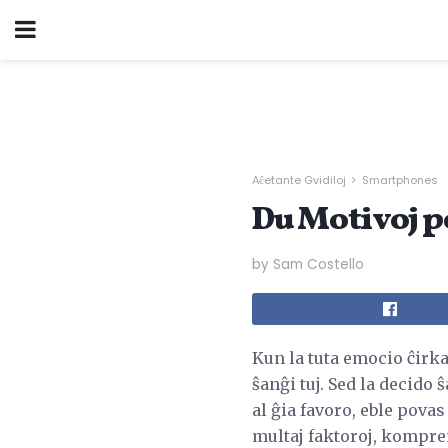
Aĉetante Gvidiloj
Smartphones
Du Motivoj po
by Sam Costello
Kun la tuta emocio ĉirka
ŝanĝi tuj. Sed la decido 
al ĝia favoro, eble povas
multaj faktoroj, komprene