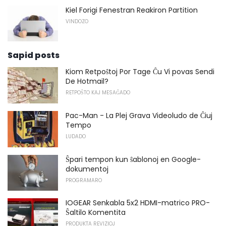
Kiel Forigi Fenestran Reakiron Partition
VINDOZO
Sapid posts
Kiom Retpoŝtoj Por Tage Ĉu Vi povas Sendi
De Hotmail?
RETPOŜTO KAJ MESAĜADO
Pac-Man - La Plej Grava Videoludo de Ĉiuj
Tempo
LUDADO
Ŝpari tempon kun ŝablonoj en Google-
dokumentoj
PROGRAMARO
IOGEAR Senkabla 5x2 HDMI-matrico PRO-
Ŝaltilo Komentita
PRODUKTA REVIZIOJ