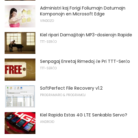
Administri kaj Forigi Foliumajn Datumajn
Komponojn en Microsoft Edge
VINDOZO
Kiel ripari Damaĝitajn MP3-dosierojn Rapide
TTT-SERĈO
Senpagaj Enretaj Rimedoj ĉe Pri TTT-Serĉo
TTT-SERĈO
SoftPerfect File Recovery v1.2
PROGRAMARO & PROGRAMOJ
Kiel Rapida Estas 4G LTE Senkabla Servo?
ANDROID