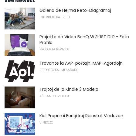
See Newest
Galerio de Hejma Reto-Diagramoj
INTERRETO KAJ RETO
Projekto de Video BenQ W710ST DLP - Foto
Profilo
PRODUKTA REVIZIOJ
Trovante la AAP-poŝtajn IMAP-Agordojn
RETPOŜTO KAJ MESAĜADO
Trajtoj de la Kindle 3 Modelo
AĈETANTE GVIDILOJ
Kiel Proprimi Forigi kaj Reinstali Vindozon
VINDOZO