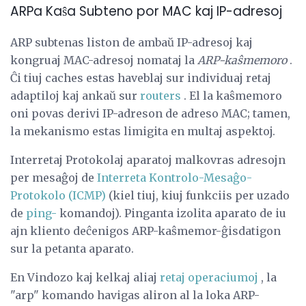
ARPa Kaŝa Subteno por MAC kaj IP-adresoj
ARP subtenas liston de ambaŭ IP-adresoj kaj
kongruaj MAC-adresoj nomataj la
ARP-kaŝmemoro
.
Ĉi tiuj caches estas haveblaj sur individuaj retaj
adaptiloj kaj ankaŭ sur
routers
. El la kaŝmemoro
oni povas derivi IP-adreson de adreso MAC; tamen,
la mekanismo estas limigita en multaj aspektoj.
Interretaj Protokolaj aparatoj malkovras adresojn
per mesaĝoj de
Interreta Kontrolo-Mesaĝo-
Protokolo (ICMP)
(kiel tiuj, kiuj funkciis per uzado
de
ping-
komandoj). Pinganta izolita aparato de iu
ajn kliento deĉenigos ARP-kaŝmemor-ĝisdatigon
sur la petanta aparato.
En Vindozo kaj kelkaj aliaj
retaj operaciumoj
, la
"arp" komando havigas aliron al la loka ARP-