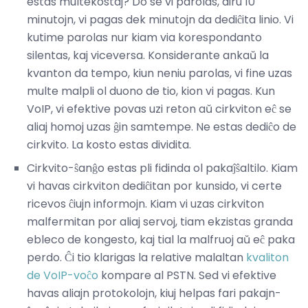
estas multekostaj? Do se vi parolas, diru 10
minutojn, vi pagas dek minutojn da dediĉita linio. Vi
kutime parolas nur kiam via korespondanto
silentas, kaj viceversa. Konsiderante ankaŭ la
kvanton da tempo, kiun neniu parolas, vi fine uzas
multe malpli ol duono de tio, kion vi pagas. Kun
VoIP, vi efektive povas uzi reton aŭ cirkviton eĉ se
aliaj homoj uzas ĝin samtempe. Ne estas dediĉo de
cirkvito. La kosto estas dividita.
Cirkvito-ŝanĝo estas pli fidinda ol pakaĵŝaltilo. Kiam
vi havas cirkviton dediĉitan por kunsido, vi certe
ricevos ĉiujn informojn. Kiam vi uzas cirkviton
malfermitan por aliaj servoj, tiam ekzistas granda
ebleco de kongesto, kaj tial la malfruoj aŭ eĉ paka
perdo. Ĉi tio klarigas la relative malaltan
kvaliton
de VoIP-voĉo
kompare al PSTN. Sed vi efektive
havas aliajn protokolojn, kiuj helpas fari pakajn-