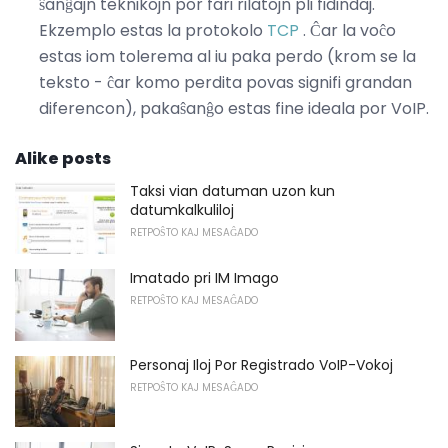
ŝanĝajn teknikojn por fari rilatojn pli fidindaj.
Ekzemplo estas la protokolo
TCP
. Ĉar la voĉo
estas iom tolerema al iu paka perdo (krom se la
teksto - ĉar komo perdita povas signifi grandan
diferencon), pakaŝanĝo estas fine ideala por VoIP.
Alike posts
Taksi vian datuman uzon kun
datumkalkuliloj
RETPOŜTO KAJ MESAĜADO
Imatado pri IM Imago
RETPOŜTO KAJ MESAĜADO
Personaj Iloj Por Registrado VoIP-Vokoj
RETPOŜTO KAJ MESAĜADO