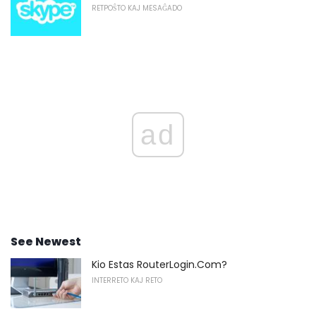
RETPOŜTO KAJ MESAĜADO
ad
See Newest
Kio Estas RouterLogin.Com?
INTERRETO KAJ RETO