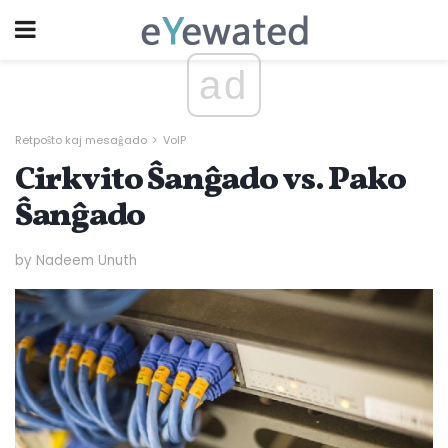
ad
Retpoŝto kaj mesaĝado
VoIP
Cirkvito Ŝanĝado vs. Pako
Ŝanĝado
by Nadeem Unuth