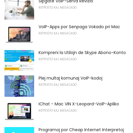
Sipgate VoIP-Serva Revizio
RETPOŜTO KAJ MESAĜADO
VoIP-Apps por Senpaga Vokado pri Mac
RETPOŜTO KAJ MESAĜADO
Kompreni la Utilojn de Skype Abono-Konto
RETPOŜTO KAJ MESAĜADO
Plej multaj komunaj VoIP-kodoj
RETPOŜTO KAJ MESAĜADO
IChat - Mac VIN X-Leopard-VoIP-Apliko
RETPOŜTO KAJ MESAĜADO
Programoj por Cheap Internet Interpretoj