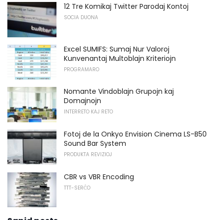
12 Tre Komikaj Twitter Parodaj Kontoj
SOCIA DUONA
Excel SUMIFS: Sumaj Nur Valoroj
Kunvenantaj Multoblajn Kriteriojn
PROGRAMARO
Nomante Vindoblajn Grupojn kaj
Domajnojn
INTERRETO KAJ RETO
Fotoj de la Onkyo Envision Cinema LS-B50
Sound Bar System
PRODUKTA REVIZIOJ
CBR vs VBR Encoding
TTT-SERĈO