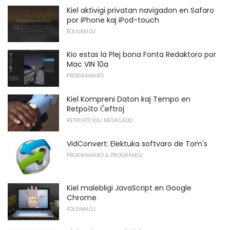
Kiel aktivigi privatan navigadon en Safaro
por iPhone kaj iPod-touch
FOLIUMILOJ
Kio estas la Plej bona Fonta Redaktoro por
Mac VIN 10a
PROGRAMARO
Kiel Kompreni Daton kaj Tempo en
Retpoŝto Ĉeftroj
RETPOŜTO KAJ MESAĜADO
VidConvert: Elektuka softvaro de Tom's
PROGRAMARO & PROGRAMOJ
Kiel malebligi JavaScript en Google
Chrome
FOLIUMILOJ