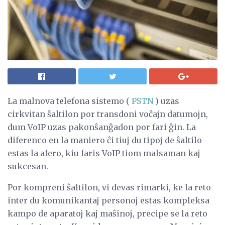
La malnova telefona sistemo (
PSTN
) uzas
cirkvitan ŝaltilon por transdoni voĉajn datumojn,
dum VoIP uzas pakonŝanĝadon por fari ĝin. La
diferenco en la maniero ĉi tiuj du tipoj de ŝaltilo
estas la afero, kiu faris VoIP tiom malsaman kaj
sukcesan.
Por kompreni ŝaltilon, vi devas rimarki, ke la reto
inter du komunikantaj personoj estas kompleksa
kampo de aparatoj kaj maŝinoj, precipe se la reto