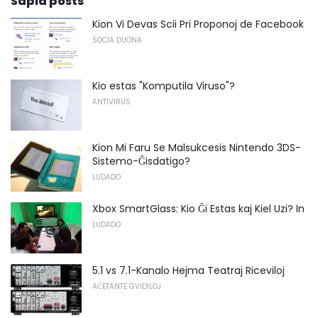
Sapid posts
Kion Vi Devas Scii Pri Proponoj de Facebook
SOCIA DUONA
Kio estas "Komputila Viruso"?
ANTIVIRUS
Kion Mi Faru Se Malsukcesis Nintendo 3DS-
Sistemo-Ĝisdatigo?
LUDADO
Xbox SmartGlass: Kio Ĝi Estas kaj Kiel Uzi? In
LUDADO
5.1 vs 7.1-Kanalo Hejma Teatraj Riceviloj
AĈETANTE GVIDILOJ