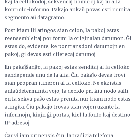
kaj la cellokodoj, sekvencaj nombroj kaj iu alia
kontrolo-informo. Pakaĵo ankaŭ povas esti nomita
segmento aŭ datagramo.
Post kiam ili atingos sian celon, la pakoj estas
reensembleitaj por formi la originalan datumon. Ĝi
estas do, evidente, ke por transdoni datumojn en
pakoj, ĝi devas esti ciferecaj datumoj.
En pakaĵŝanĝo, la pakoj estas senditaj al la celloko
sendepende unu de la alia. Ĉiu pakaĵo devas trovi
sian propran itineron al la celloko. Ne ekzistas
antaŭdeterminita vojo; la decido pri kiu nodo salti
en la sekva paŝo estas prenita nur kiam nodo estas
atingita. Ĉiu pakaĵo trovas sian vojon uzante la
informojn, kiujn ĝi portas, kiel la fonto kaj destino
IP-adresoj.
Ĉar vi jam pripensis ĝin, la tradicia telefona