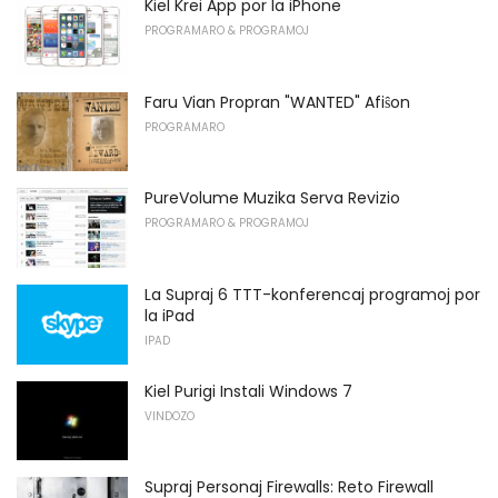
Kiel Krei App por la iPhone
PROGRAMARO & PROGRAMOJ
Faru Vian Propran "WANTED" Afiŝon
PROGRAMARO
PureVolume Muzika Serva Revizio
PROGRAMARO & PROGRAMOJ
La Supraj 6 TTT-konferencaj programoj por
la iPad
IPAD
Kiel Purigi Instali Windows 7
VINDOZO
Supraj Personaj Firewalls: Reto Firewall