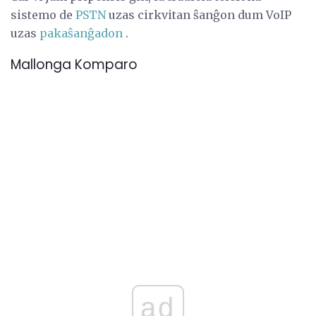
sistemo de
PSTN
uzas cirkvitan ŝanĝon dum VoIP
uzas
pakaŝanĝadon
.
Mallonga Komparo
ad