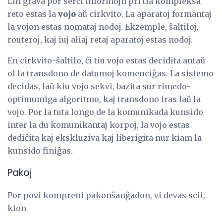
Lin grava por serĉi informojn pri tia kompleksa
reto estas la
vojo
aŭ cirkvito. La aparatoj formantaj
la vojon estas nomataj nodoj. Ekzemple, ŝaltiloj,
routeroj, kaj iuj aliaj retaj aparatoj estas nodoj.
En cirkvito-ŝaltilo, ĉi tiu vojo estas decidita antaŭ
ol la transdono de datumoj komenciĝas. La sistemo
decidas, laŭ kiu vojo sekvi, bazita sur rimedo-
optimumiga algoritmo, kaj transdono iras laŭ la
vojo. Por la tuta longo de la komunikada kunsido
inter la du komunikantaj korpoj, la vojo estas
dediĉita kaj ekskluziva kaj liberigita nur kiam la
kunsido finiĝas.
Pakoj
Por povi kompreni pakonŝanĝadon, vi devas scii,
kion