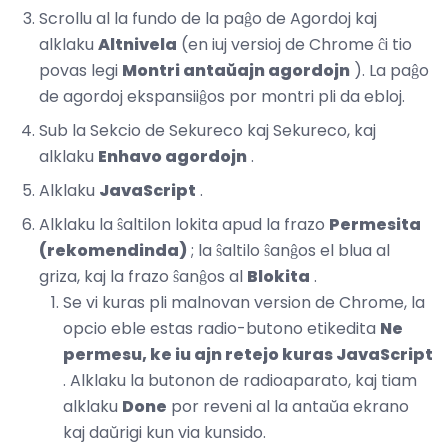
Scrollu al la fundo de la paĝo de Agordoj kaj
alklaku
Altnivela
(en iuj versioj de Chrome ĉi tio
povas legi
Montri antaŭajn agordojn
). La paĝo
de agordoj ekspansiiĝos por montri pli da ebloj.
Sub la Sekcio de Sekureco kaj Sekureco, kaj
alklaku
Enhavo agordojn
.
Alklaku
JavaScript
.
Alklaku la ŝaltilon lokita apud la frazo
Permesita
(rekomendinda)
; la ŝaltilo ŝanĝos el blua al
griza, kaj la frazo ŝanĝos al
Blokita
.
Se vi kuras pli malnovan version de Chrome, la
opcio eble estas radio-butono etikedita
Ne
permesu, ke iu ajn retejo kuras JavaScript
. Alklaku la butonon de radioaparato, kaj tiam
alklaku
Done
por reveni al la antaŭa ekrano
kaj daŭrigi kun via kunsido.