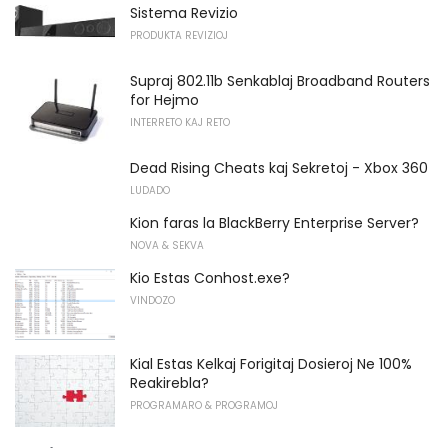
Sistema Revizio
PRODUKTA REVIZIOJ
Supraj 802.11b Senkablaj Broadband Routers
for Hejmo
INTERRETO KAJ RETO
Dead Rising Cheats kaj Sekretoj - Xbox 360
LUDADO
Kion faras la BlackBerry Enterprise Server?
NOVA & SEKVA
Kio Estas Conhost.exe?
VINDOZO
Kial Estas Kelkaj Forigitaj Dosieroj Ne 100%
Reakirebla?
PROGRAMARO & PROGRAMOJ