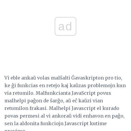
ad
Vi eble ankaŭ volas malŝalti Ĝavaskripton pro tio,
ke ĝi funkcias en retejo kaj kaŭzas problemojn kun
via retumilo. Malfunkcianta JavaScript povus
malhelpi paĝon de ŝarĝo, aŭ eĉ kaŭzi vian
retumilon frakasi. Malhelpi Javascript el kurado
povas permesi al vi ankoraŭ vidi enhavon en paĝo,
sen la aldonita funkciojn Javascript kutime
provizus.