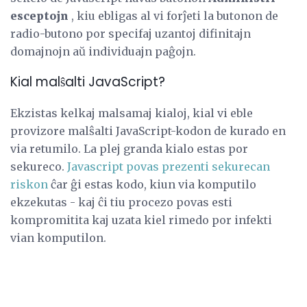
esceptojn
, kiu ebligas al vi forĵeti la butonon de
radio-butono por specifaj uzantoj difinitajn
domajnojn aŭ individuajn paĝojn.
Kial malŝalti JavaScript?
Ekzistas kelkaj malsamaj kialoj, kial vi eble
provizore malŝalti JavaScript-kodon de kurado en
via retumilo. La plej granda kialo estas por
sekureco.
Javascript povas prezenti sekurecan
riskon
ĉar ĝi estas kodo, kiun via komputilo
ekzekutas - kaj ĉi tiu procezo povas esti
kompromitita kaj uzata kiel rimedo por infekti
vian komputilon.