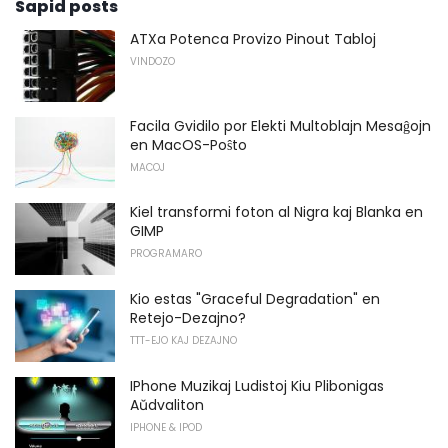
Sapid posts
ATXa Potenca Provizo Pinout Tabloj
VINDOZO
Facila Gvidilo por Elekti Multoblajn Mesaĝojn
en MacOS-Poŝto
MACOJ
Kiel transformi foton al Nigra kaj Blanka en
GIMP
PROGRAMARO
Kio estas "Graceful Degradation" en
Retejo-Dezajno?
TTT-EJO KAJ DEZAJNO
IPhone Muzikaj Ludistoj Kiu Plibonigas
Aŭdvaliton
IPHONE & IPOD