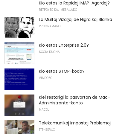
Kio estas la Rapidaj IMAP-Agordoj?
RETPOŜTO KAJ MESAĜADO
La Multaj Vizaĝoj de Nigra kaj Blanka
PROGRAMARO
Kio estas Enterprise 2.0?
SOCIA DUONA
Kio estas STOP-kodo?
VINDOZO
Kiel restarigi la pasvorton de Mac-
Administranto-konto
MACOJ
Telekomunikaj Impostaj Problemoj
TTT-SERĈO