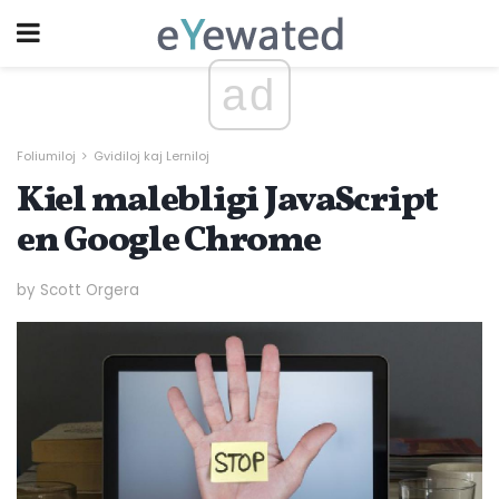
ad
Foliumiloj
Gvidiloj kaj Lerniloj
Kiel malebligi JavaScript
en Google Chrome
by Scott Orgera