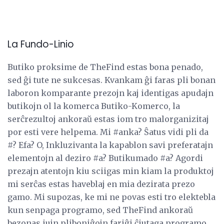
La Fundo-Linio
Butiko proksime de TheFind estas bona penado,
sed ĝi tute ne sukcesas. Kvankam ĝi faras pli bonan
laboron komparante prezojn kaj identigas apudajn
butikojn ol la komerca Butiko-Komerco, la
serĉrezultoj ankoraŭ estas iom tro malorganizitaj
por esti vere helpema. Mi #anka? Ŝatus vidi pli da
#? Efa? O, Inkluzivanta la kapablon savi preferatajn
elementojn al deziro #a? Butikumado #a? Agordi
prezajn atentojn kiu sciigas min kiam la produktoj
mi serĉas estas haveblaj en mia dezirata prezo
gamo. Mi supozas, ke mi ne povas esti tro elektebla
kun senpaga programo, sed TheFind ankoraŭ
bezonas iujn pliboniĝojn fariĝi ĉiutaga programo.