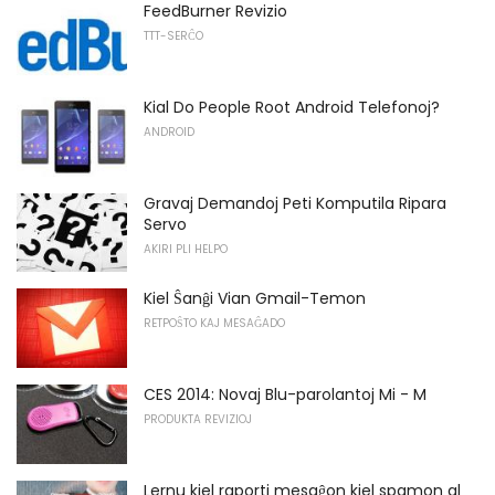
FeedBurner Revizio
TTT-SERĈO
Kial Do People Root Android Telefonoj?
ANDROID
Gravaj Demandoj Peti Komputila Ripara
Servo
AKIRI PLI HELPO
Kiel Ŝanĝi Vian Gmail-Temon
RETPOŜTO KAJ MESAĜADO
CES 2014: Novaj Blu-parolantoj Mi - M
PRODUKTA REVIZIOJ
Lernu kiel raporti mesaĝon kiel spamon al