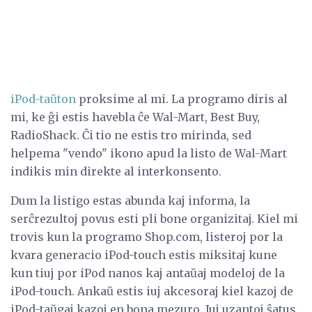
iPod-taŭton
proksime al mi. La programo diris al
mi, ke ĝi estis havebla ĉe Wal-Mart, Best Buy,
RadioShack. Ĉi tio ne estis tro mirinda, sed
helpema "vendo" ikono apud la listo de Wal-Mart
indikis min direkte al interkonsento.
Dum la listigo estas abunda kaj informa, la
serĉrezultoj povus esti pli bone organizitaj. Kiel mi
trovis kun la programo Shop.com, listeroj por la
kvara generacio iPod-touch estis miksitaj kune
kun tiuj por iPod nanos kaj antaŭaj modeloj de la
iPod-touch. Ankaŭ estis iuj akcesoraj kiel kazoj de
iPod-taŭgaj kazoj en bona mezuro. Iuj uzantoj ŝatus