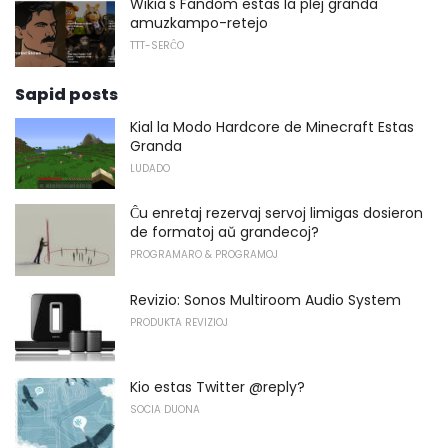
Wikia's Fandom estas la plej granda
amuzkampo-retejo
TTT-SERĈO
Sapid posts
Kial la Modo Hardcore de Minecraft Estas
Granda
LUDADO
Ĉu enretaj rezervaj servoj limigas dosieron
de formatoj aŭ grandecoj?
PROGRAMARO & PROGRAMOJ
Revizio: Sonos Multiroom Audio System
PRODUKTA REVIZIOJ
Kio estas Twitter @reply?
SOCIA DUONA