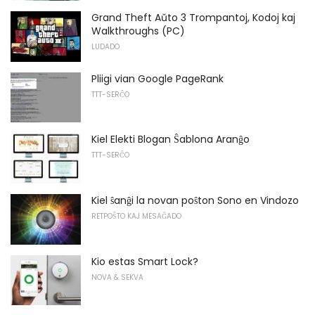
Grand Theft Aŭto 3 Trompantoj, Kodoj kaj
Walkthroughs (PC)
LUDADO
Pliigi vian Google PageRank
TTT-SERĈO
Kiel Elekti Blogan Ŝablona Aranĝo
TTT-SERĈO
Kiel ŝanĝi la novan poŝton Sono en Vindozo
RETPOŜTO KAJ MESAĜADO
Kio estas Smart Lock?
NOVA & SEKVA