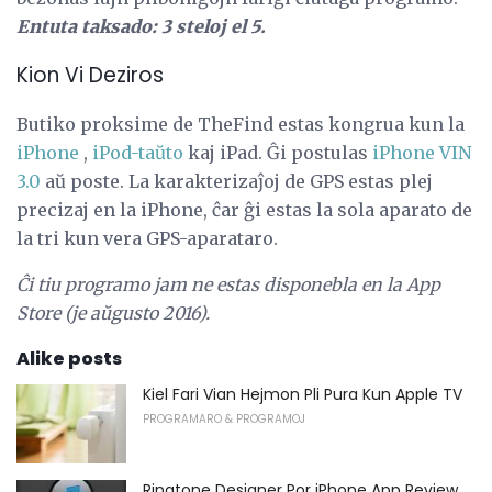
Entuta taksado: 3 steloj el 5.
Kion Vi Deziros
Butiko proksime de TheFind estas kongrua kun la
iPhone
,
iPod-taŭto
kaj iPad. Ĝi postulas
iPhone VIN
3.0
aŭ poste. La karakterizaĵoj de GPS estas plej
precizaj en la iPhone, ĉar ĝi estas la sola aparato de
la tri kun vera GPS-aparataro.
Ĉi tiu programo jam ne estas disponebla en la App
Store (je aŭgusto 2016).
Alike posts
Kiel Fari Vian Hejmon Pli Pura Kun Apple TV
PROGRAMARO & PROGRAMOJ
Ringtone Designer Por iPhone App Review