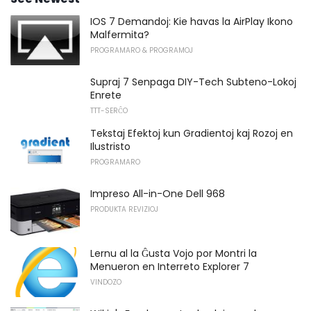
IOS 7 Demandoj: Kie havas la AirPlay Ikono
Malfermita?
PROGRAMARO & PROGRAMOJ
Supraj 7 Senpaga DIY-Tech Subteno-Lokoj
Enrete
TTT-SERĈO
Tekstaj Efektoj kun Gradientoj kaj Rozoj en
Ilustristo
PROGRAMARO
Impreso All-in-One Dell 968
PRODUKTA REVIZIOJ
Lernu al la Ĝusta Vojo por Montri la
Menueron en Interreto Explorer 7
VINDOZO