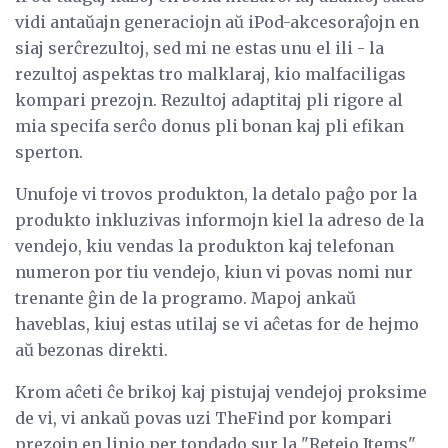
vidi antaŭajn generaciojn aŭ iPod-akcesoraĵojn en
siaj serĉrezultoj, sed mi ne estas unu el ili - la
rezultoj aspektas tro malklaraj, kio malfaciligas
kompari prezojn. Rezultoj adaptitaj pli rigore al
mia specifa serĉo donus pli bonan kaj pli efikan
sperton.
Unufoje vi trovos produkton, la detalo paĝo por la
produkto inkluzivas informojn kiel la adreso de la
vendejo, kiu vendas la produkton kaj telefonan
numeron por tiu vendejo, kiun vi povas nomi nur
trenante ĝin de la programo. Mapoj ankaŭ
haveblas, kiuj estas utilaj se vi aĉetas for de hejmo
aŭ bezonas direkti.
Krom aĉeti ĉe brikoj kaj pistujaj vendejoj proksime
de vi, vi ankaŭ povas uzi TheFind por kompari
prezojn en linio per tondado sur la "Retejo Items"