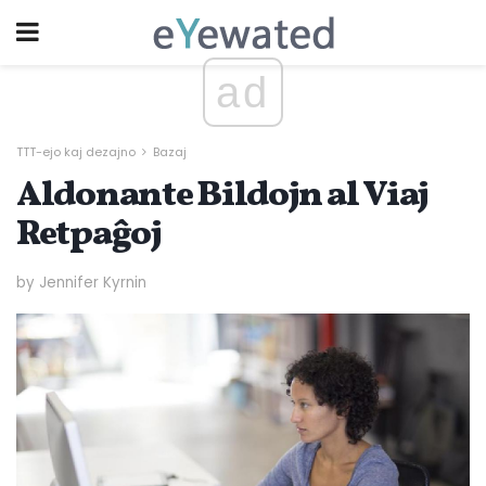
ad
TTT-ejo kaj dezajno
Bazaj
Aldonante Bildojn al Viaj
Retpaĝoj
by Jennifer Kyrnin