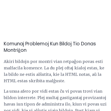
Komunaj Problemoj Kun Bildoj Tio Donas
Montriĝon
Akiri bildojn por montri vian retpaĝon povas esti
malfacila komence. La du plej oftaj kialoj estas, ke
la bildo ne estis alŝutita, kie la HTML notas, aŭ la
HTML estas skribita malĝuste.
La unua afero por vidi estas ĉu vi povas trovi vian
bildon interrete. Plej multaj gastigantaj provizantoj
havas iun tipon de administra ilo, kiun vi povas uzi
por vidi, kie vi alŝutis viajn bildojn. Post kiam vi