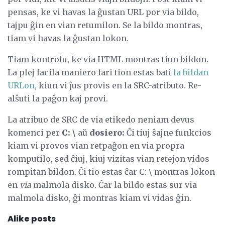
pensas, ke vi havas la ĝustan URL por via bildo,
tajpu ĝin en vian retumilon. Se la bildo montras,
tiam vi havas la ĝustan lokon.
Tiam kontrolu, ke via HTML montras tiun bildon.
La plej facila maniero fari tion estas bati
la bildan
URLon,
kiun vi ĵus provis en la SRC-atributo. Re-
alŝuti la paĝon kaj provi.
La atribuo de SRC de via etikedo neniam devus
komenci per
C: \
aŭ
dosiero:
Ĉi tiuj ŝajne funkcios
kiam vi provos vian retpaĝon en via propra
komputilo, sed ĉiuj, kiuj vizitas vian retejon vidos
rompitan bildon. Ĉi tio estas ĉar C: \ montras lokon
en
via
malmola disko. Ĉar la bildo estas sur via
malmola disko, ĝi montras kiam vi vidas ĝin.
Alike posts