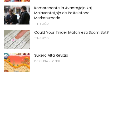
Komprenante la Avantaĝojn kaj
Malavantaĝojn de Poŝtelefono
Merkatumado
TTT-SERĈO
Could Your Tinder Match esti Scam Bot?
TTT-SERĈO
Sukero Alta Revizio
PRODUKTA REVIZIOJ