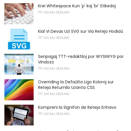
Krei Whitespace Kun 'p' kaj 'br' Etikedoj
TTT-EJO KAJ DEZAJNO
Kial Vi Devas Uzi SVG sur Via Retejo Hodiaŭ
TTT-EJO KAJ DEZAJNO
Senpagaj TTT-redaktiloj por WYSIWYG por
Vindozo
TTT-EJO KAJ DEZAJNO
Overriding la Defaŭlta Ligo Koloroj sur
Reteja Retumilo Uzanta CSS
TTT-EJO KAJ DEZAJNO
Kompreni la Signifon de Reteja Enhavo
TTT-EJO KAJ DEZAJNO