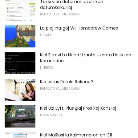
Taksi vian datuman uzon kun
datumkalkuliloj
RETPOŜTO KAJ MESAĜADO
La plej intrigoj Wii Homebrew Games
LUDADO
Kiel Eltrovi La Nuna Uzanto Uzanta Linuksan
Komandon
LINUKSO
Kio estas Parola Rekono?
RETPOŜTO KAJ MESAĜADO
Kiel Uzi Lyft, Plus ĝiaj Pros kaj Konsiloj
NOVA & SEKVA
Kiel Malŝlosi la kaŝmemoron en IE11