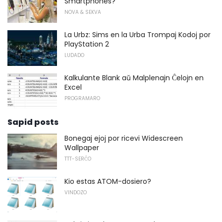
Smartphones?
NOVA & SEKVA
La Urbz: Sims en la Urba Trompaj Kodoj por
PlayStation 2
LUDADO
Kalkulante Blank aŭ Malplenajn Ĉelojn en
Excel
PROGRAMARO
Sapid posts
Bonegaj ejoj por ricevi Widescreen
Wallpaper
TTT-SERĈO
Kio estas ATOM-dosiero?
VINDOZO