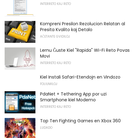
INTERRETO KAJ RETO
Kompreni Presilon Rezolucion Relatan al
Presita Kvalito kaj Detalo
AĈETANTE GVIDILOJ
Lernu Ĝuste Kiel "Rapida" Wi-Fi Reto Povas
Movi
INTERRETO KAJ RETO
Kiel Instali Safari-Etendojn en Vindozo
FOLIUMILOJ
PdaNet + Tethering App por uzi
Smartphone kiel Modemo
INTERRETO KAJ RETO
Top Ten Fighting Games en Xbox 360
LUDADO