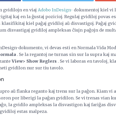
 gvidilojn en viaj
Adobo InDesign-
dokumentoj kiel vi l
gitaj kaj en la ĝustaj pozicioj. Regulaj gvidiloj povas e
s klasifikitaj kiel paĝaj gvidiloj aŭ disvastigoj. Paĝaj gvi
 dum disvastigaj gvidiloj ampleksas ĉiujn paĝojn de mult
InDesign-dokumento, vi devas esti en Normala Vida Modo,
Normala
. Se la regantoj ne turnas sin sur la supra kaj m
uzante
View> Show Reglers
. Se vi laboras en tavoloj, k
ti gvidilon nur sur tiu tavolo.
on
upro aŭ flanka reganto kaj trenu sur la paĝon. Kiam vi a
soron por liberigi la paĝan gvidilon. Se vi trenas vian k
ĝo, la gvidilo ampleksas la disvastigon kaj fariĝas disva
 gvidiloj estas malpeza.