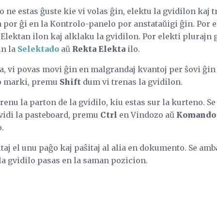
lo ne estas ĝuste kie vi volas ĝin, elektu la gvidilon kaj 
n por ĝi en la Kontrolo-panelo por anstataŭigi ĝin. Por e
lektan ilon kaj alklaku la gvidilon. Por elekti plurajn g
un la
Selektado
aŭ
Rekta Elekta
ilo.
ta, vi povas movi ĝin en malgrandaj kvantoj per ŝovi ĝin 
to marki, premu
Shift
dum vi trenas la gvidilon.
renu la parton de la gvidilo, kiu estas sur la kurteno. S
 vidi la pasteboard, premu
Ctrl
en Vindozo aŭ
Komando
o.
itaj el unu paĝo kaj paŝitaj al alia en dokumento. Se am
la gvidilo pasas en la saman pozicion.