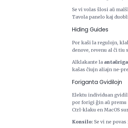
Se vi volas ŝlosi aŭ malŝ
Tavola panelo kaj duobl
Hiding Guides
Por kaŝi la regulojn, kl
denove, revenu al ĉi tiu
Alklakante la
antaŭrig
kaŝas ĉiujn aliajn ne-p
Foriganta Gvidilojn
Elektu individuan gvidil
por forigi ĝin aŭ premu
Ctrl-klaku en MacOS su
Konsilo:
Se vi ne povas 