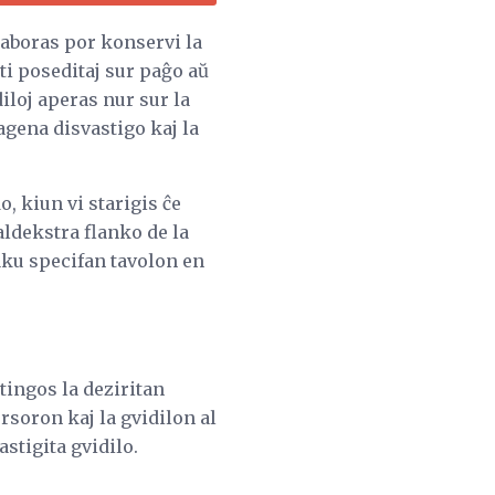
aboras por konservi la
sti poseditaj sur paĝo aŭ
diloj aperas nur sur la
agena disvastigo kaj la
 kiun vi starigis ĉe
aldekstra flanko de la
laku specifan tavolon en
tingos la deziritan
ursoron kaj la gvidilon al
stigita gvidilo.