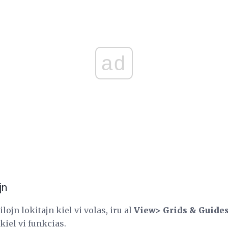
ad
jn
lojn lokitajn kiel vi volas, iru al
View> Grids & Guides
kiel vi funkcias.