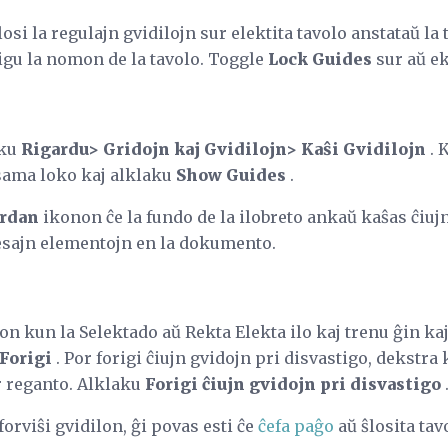
losi la regulajn gvidilojn sur elektita tavolo anstataŭ la
igu la nomon de la tavolo. Toggle
Lock Guides
sur aŭ ek
aku
Rigardu> Gridojn kaj Gvidilojn> Kaŝi Gvidilojn
. 
 sama loko kaj alklaku
Show Guides
.
ardan
ikonon ĉe la fundo de la ilobreto ankaŭ kaŝas ĉiuj
resajn elementojn en la dokumento.
on kun la Selektado aŭ Rekta Elekta ilo kaj trenu ĝin kaj
Forigi
. Por forigi ĉiujn gvidojn pri disvastigo, dekstr
r reganto. Alklaku
Forigi ĉiujn gvidojn pri disvastigo
forviŝi gvidilon, ĝi povas esti ĉe
ĉefa paĝo
aŭ ŝlosita tav