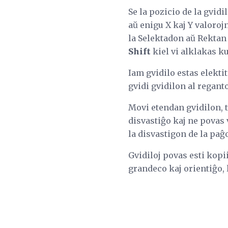
Se la pozicio de la gvidi
aŭ enigu X kaj Y valoroj
la Selektadon aŭ Rektan E
Shift
kiel vi alklakas k
Iam gvidilo estas elekti
gvidi gvidilon al regan
Movi etendan gvidilon, t
disvastiĝo kaj ne povas
la disvastigon de la paĝ
Gvidiloj povas esti kopi
grandeco kaj orientiĝo, 