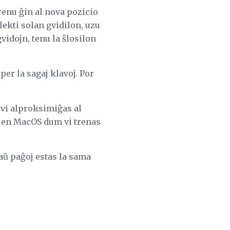
trenu ĝin al nova pozicio
lekti solan gvidilon, uzu
vidojn, tenu la ŝlosilon
per la sagaj klavoj. Por
e vi alproksimiĝas al
en MacOS dum vi trenas
baŭ paĝoj estas la sama