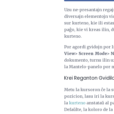
Uzu ne-presantajn regajn
diversajn elementojn vici
sur kurteno, kie ili esta
paĝo, kie vi kreas ilin,
kurteno.
Por agordi gvidojn por 
View> Screen Mode> 
dokumento, turnu ilin 
la Mantelo-panelo por me
Krei Reganton Gvidil
Metu la kursoron ĉe la s
pozicion, lasu iri la kur
la
kurteno
anstataŭ al pa
Defaŭlte, la koloro de la