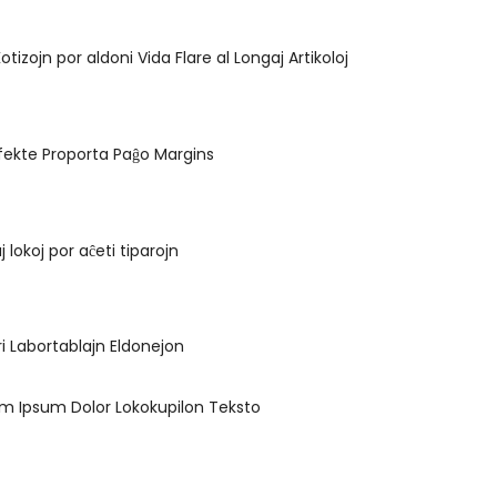
 Kotizojn por aldoni Vida Flare al Longaj Artikoloj
erfekte Proporta Paĝo Margins
j lokoj por aĉeti tiparojn
ari Labortablajn Eldonejon
rem Ipsum Dolor Lokokupilon Teksto