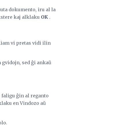
 tuta dokumento, iru al la
stere kaj alklaku
OK
.
Kiam vi pretas vidi ilin
n gvidojn, sed ĝi ankaŭ
 faligu ĝin al reganto
a klaku en Vindozo aŭ
.
olo.