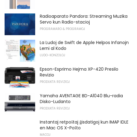
Radioaparato Pandora: Streaming Muzika
Servo kun Radio-stacioj
PROGRAMARO & PROGRAMOJ
La Ludoj de Swift de Apple Helpos Infanojn
Lerni al Kodo
LUDO-KONZOLOJ
Epson-Esprimo Hejma XP-420 Presilo
Revizio
PRODUKTA REVIZIOJ
Yamaha AVENTAGE BD-A1040 Blu-radia
Disko-Ludanto
PRODUKTA REVIZIOJ
Instantaj retpoŝtaj ĝisdatigoj kun IMAP IDLE
en Mac OS X-Poŝto
MACOJ