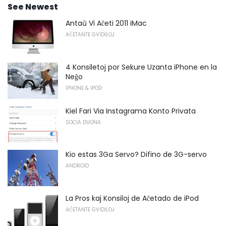
See Newest
Antaŭ Vi Aĉeti 2011 iMac
AĈETANTE GVIDILOJ
4 Konsiletoj por Sekure Uzanta iPhone en la
Neĝo
IPHONE & IPOD
Kiel Fari Via Instagrama Konto Privata
SOCIA DUONA
Kio estas 3Ga Servo? Difino de 3G-servo
ANDROID
La Pros kaj Konsiloj de Aĉetado de iPod
AĈETANTE GVIDILOJ