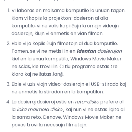
Vi laboras en malsama komputilo la unuan tagon.
Kiam vi kopiis la projekton-dosieron al alia
komputilo, vi ne volis kopii ĉiujn kromajn videajn
dosierojn, kiujn vi enmetis en vian filmon.
Eble vi ja kopiis ĉiujn filmetojn al dua komputilo.
Tamen, se vi ne metis ilin en
identan
dosierujon
kiel en la unua komputilo, Windows Movie Maker
ne scias, kie trovi ilin. Ĉi tiu programo estas tre
klara kaj ne ŝatas ŝanĝi.
Eble vi uzis viajn video-dosierojn el USB-stirado kaj
ne enmetis la stiradon en la komputilon.
La dosieraj dosieroj estis en
reto-disko
prefere ol
la
loka malmola disko
, kaj nun vi ne estas ligita al
la sama reto. Denove, Windows Movie Maker ne
povas trovi la necesajn filmetojn.