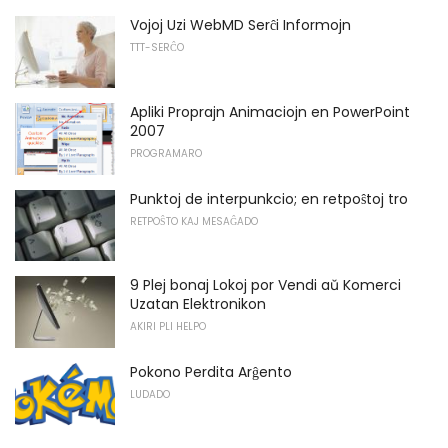
Vojoj Uzi WebMD Serĉi Informojn
TTT-SERĈO
Apliki Proprajn Animaciojn en PowerPoint
2007
PROGRAMARO
Punktoj de interpunkcio; en retpoŝtoj tro
RETPOŜTO KAJ MESAĜADO
9 Plej bonaj Lokoj por Vendi aŭ Komerci
Uzatan Elektronikon
AKIRI PLI HELPO
Pokono Perdita Arĝento
LUDADO