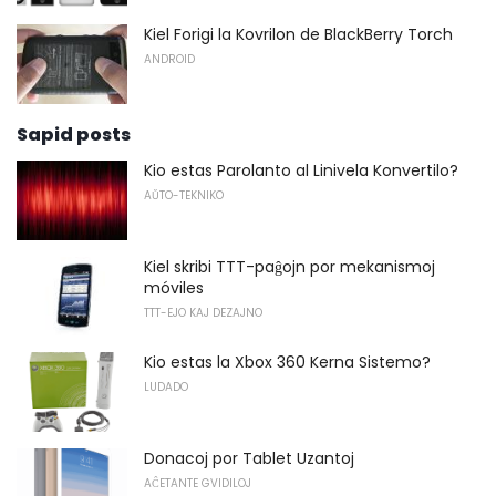
Kiel Forigi la Kovrilon de BlackBerry Torch
ANDROID
Sapid posts
Kio estas Parolanto al Linivela Konvertilo?
AŬTO-TEKNIKO
Kiel skribi TTT-paĝojn por mekanismoj
móviles
TTT-EJO KAJ DEZAJNO
Kio estas la Xbox 360 Kerna Sistemo?
LUDADO
Donacoj por Tablet Uzantoj
AĈETANTE GVIDILOJ